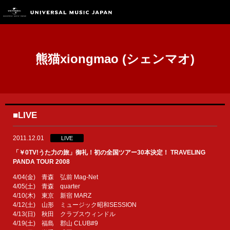
熊猫xiongmao (シェンマオ)
■LIVE
2011.12.01
LIVE
「￥0TV!うた力の旅」御礼！初の全国ツアー30本決定！ TRAVELING
PANDA TOUR 2008
4/04(金) 青森 弘前 Mag-Net
4/05(土) 青森 quarter
4/10(木) 東京 新宿 MARZ
4/12(土) 山形 ミュージック昭和SESSION
4/13(日) 秋田 クラブスウィンドル
4/19(土) 福島 郡山 CLUB#9