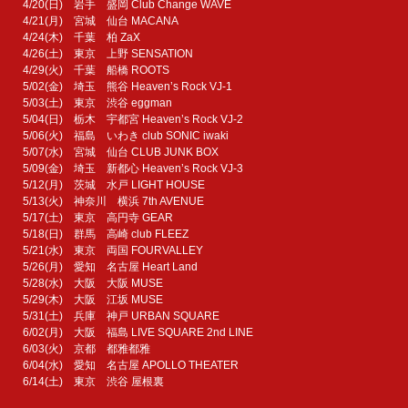
4/20(日) 岩手 盛岡 Club Change WAVE
4/21(月) 宮城 仙台 MACANA
4/24(木) 千葉 柏 ZaX
4/26(土) 東京 上野 SENSATION
4/29(火) 千葉 船橋 ROOTS
5/02(金) 埼玉 熊谷 Heaven’s Rock VJ-1
5/03(土) 東京 渋谷 eggman
5/04(日) 栃木 宇都宮 Heaven’s Rock VJ-2
5/06(火) 福島 いわき club SONIC iwaki
5/07(水) 宮城 仙台 CLUB JUNK BOX
5/09(金) 埼玉 新都心 Heaven’s Rock VJ-3
5/12(月) 茨城 水戸 LIGHT HOUSE
5/13(火) 神奈川 横浜 7th AVENUE
5/17(土) 東京 高円寺 GEAR
5/18(日) 群馬 高崎 club FLEEZ
5/21(水) 東京 両国 FOURVALLEY
5/26(月) 愛知 名古屋 Heart Land
5/28(水) 大阪 大阪 MUSE
5/29(木) 大阪 江坂 MUSE
5/31(土) 兵庫 神戸 URBAN SQUARE
6/02(月) 大阪 福島 LIVE SQUARE 2nd LINE
6/03(火) 京都 都雅都雅
6/04(水) 愛知 名古屋 APOLLO THEATER
6/14(土) 東京 渋谷 屋根裏