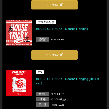
BUY NOW
デジタル配信
HOUSE OF TRICKY : Doorbell Ringing
発売日
2023.03.30
BUY NOW
CD
HOUSE OF TRICKY : Doorbell Ringing [HIKER
ver.]
発売日
2023.04.07
価 格
¥3,300 (税込)
品 番
PROS-1021