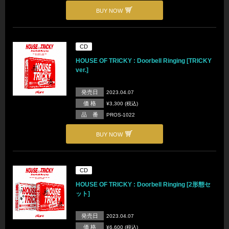
BUY NOW
CD
HOUSE OF TRICKY : Doorbell Ringing [TRICKY
ver.]
発売日
2023.04.07
価 格
¥3,300 (税込)
品 番
PROS-1022
BUY NOW
CD
HOUSE OF TRICKY : Doorbell Ringing [2形態セ
ット]
発売日
2023.04.07
価 格
¥6,600 (税込)