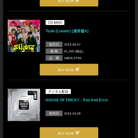
BUY NOW
CD MAXI
Tsuki (Lunatic) [通常盤A]
発売日
2024.08.07
価 格
¥1,200 (税込)
品 番
UMCK-5756
BUY NOW
デジタル配信
HOUSE OF TRICKY : Trial And Error
発売日
2024.03.08
BUY NOW