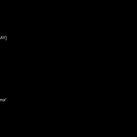
LAY]
ror’