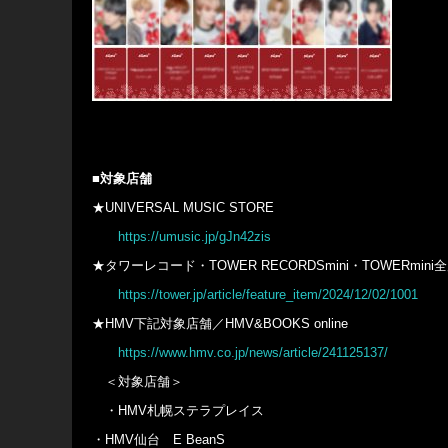
■
対象店舗
★UNIVERSAL MUSIC STORE
https://umusic.jp/gJn42zis
★タワーレコード・TOWER RECORDSmini・TOWERm
https://tower.jp/article/feature_item/2024/12/02/1001
★HMV下記対象店舗／HMV&BOOKS online
https://www.hmv.co.jp/news/article/241125137/
＜対象店舗＞
・HMV札幌ステラプレイス
・HMV仙台 E BeanS