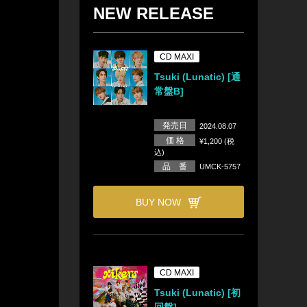
NEW RELEASE
CD MAXI
Tsuki (Lunatic) [通
常盤B]
発売日
2024.08.07
価 格
¥1,200 (税
込)
品 番
UMCK-5757
BUY NOW
CD MAXI
Tsuki (Lunatic) [初