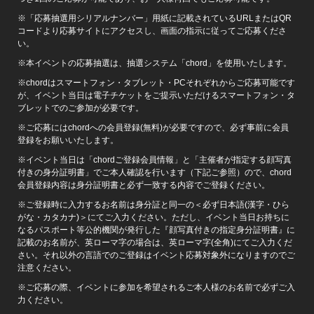
※「応募抽選用シリアルナンバー」用紙に記載されているURLまたはQR
コードより応募サイトにアクセスし、画面の指示に従ってご応募くださ
い。
※本イベントの応募抽選は、抽選システム「chord」を使用いたします。
※chordはスマートフォン・タブレット・PCそれぞれからご応募可能です
が、イベント当日は電子チケットをご提示いただけるスマートフォン・タ
ブレットでのご参加が必要です。
※ご応募にはchordへの会員登録(無料)が必要ですので、必ず事前に会員
登録をお願いいたします。
※イベント当日は「chordご登録会員情報」と「主催者が指定する顔写真
付きの身分証明書」でご本人確認を行います（下記ご参照）ので、chord
会員登録内容は身分証明書と必ず一致する内容でご登録ください。
※ご登録時に入力するお名前は身分証と同一の＜必ず日本語(漢字・ひら
がな・カタカナ)＞にてご入力ください。ただし、イベント当日お持ちに
なるパスポート等公的機関が発行した『顔写真付きの指定身分証明書』に
記載のお名前が、英ローマ字の場合は、英ローマ字(全角)にてご入力くだ
さい。それ以外の言語でのご登録はイベント応募対象外になりますのでご
注意ください。
※ご応募の際、イベントに参加を希望されるご本人様のお名前で必ずご入
力ください。