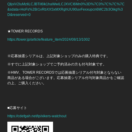
QIjoiV2luMzIiLCJBTiI6Ik1haWwiLCJXVCI6Mn0%3D%7C0%7C%7C%7C
&sdata=HoFs%2Br1vRbXXSxMXRghUU90uvFexxupcn6MC2b3Oikg%3
D&reserved=0
★TOWER RECORDS
https://tower.jp/article/feature_item/2024/08/13/1002
※応募抽選シリアルは、上記対象ショップのみの購入特典です。
※すでに上記対象ショップでご予約済みの方も付与対象です。
※HMV、TOWER RECORDSでは応募抽選シリアル付与対象とならない
商品がある場合がございます。応募抽選シリアル付与対象商品かをご確認
の上、ご購入ください。
■応募サイト
https://cdefgah.net/lp/xikers-watchout