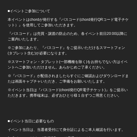
■イベントご参加について
本イベントはchordが発行する『パスコード(chord発行QRコード電子チケ
ット）』を使用してご参加いただきます。
『パスコード』は売買・譲渡の防止のため、各イベント前日20:00以降に
ご案内いたします。
※ご参加にあたり、『パスコード』をご提示いただけるスマートフォン
(タブレット含む)が必要になります。
※スマートフォン・タブレット(一部機種を除く)をお持ちでない方はイベ
ントへご参加いただけません。あらかじめご了承ください。
※『パスコード』が配信されましたらすぐにご確認およびダウンロードま
たは画面キャプチャいただき、ご準備をお願いいたします。
※イベント当日は『パスコード(chord発行QR電子チケット)』をご提示い
ただきます。携帯端末は、必ずおひとり様１台ずつご用意ください。
■イベント当日に必要なもの
イベント当日は、当選者受付にて身分証によるご本人確認を行います。