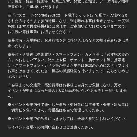
い。撮影・録音・録画等一切禁止です。発覚した場合、データ消去／機材
没収の上、ご退場いただきます。
※『パスコード(chord発行QRコード電子チケット)』で受付・入場を済ま
された方はそのまま参加待機になり、列を離れる事は出来ません。一度列
を離れますと再度待機列には戻れず、ご参加いただけなくなりますので、
お手洗い等は事前にお済ませください。
※受付時・入場時に、お連れ様を列に呼び入れるなどの割り込み行為は禁
止いたします。
※受付・入場後は携帯電話・スマートフォン・カメラ等は「必ず鞄の奥の
方」へおしまい下さい。鞄の上や横・ポケット・胸ポケット等、携帯電
話・スマートフォン・カメラ等が見えた場合は確認のためにスタッフより
お声かけさせていただき、機器の状態確認を行いますので、あらかじめご
了承ください。
※会場までの交通費・宿泊費等はお客様ご自身のご負担になり、万が一、
イベントが中止になった場合もCD商品の払戻しや返金等も一切行いませ
ん。
※イベント会場内外で発生した事故・盗難等には主催者・会場・出演者は
一切責任を負いません。貴重品は各自で管理してください。
※イベント会場での飲食につきましては、会場の規定にお従いください。
※イベント会場へのお問い合わせはご遠慮ください。