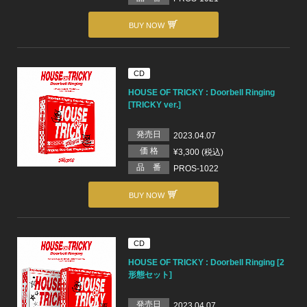
BUY NOW
CD
HOUSE OF TRICKY : Doorbell Ringing
[TRICKY ver.]
発売日
2023.04.07
価 格
¥3,300 (税込)
品 番
PROS-1022
BUY NOW
CD
HOUSE OF TRICKY : Doorbell Ringing [2
形態セット]
発売日
2023.04.07