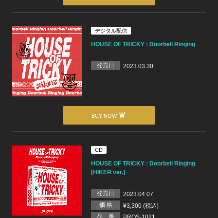
デジタル配信
HOUSE OF TRICKY : Doorbell Ringing
発売日
2023.03.30
BUY NOW
CD
HOUSE OF TRICKY : Doorbell Ringing
[HIKER ver.]
発売日
2023.04.07
価 格
¥3,300 (税込)
品 番
PROS-1021