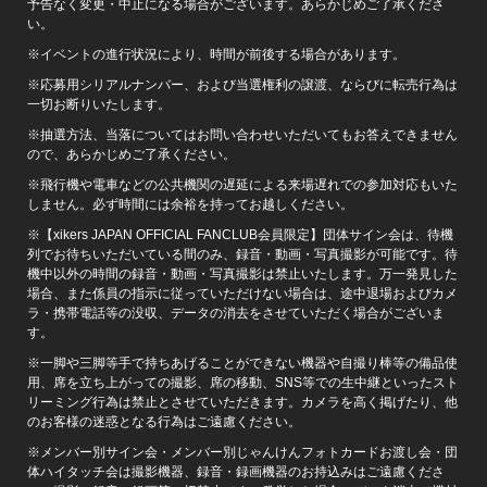
予告なく変更・中止になる場合がございます。あらかじめご了承くださ
い。
※イベントの進行状況により、時間が前後する場合があります。
※応募用シリアルナンバー、および当選権利の譲渡、ならびに転売行為は
一切お断りいたします。
※抽選方法、当落についてはお問い合わせいただいてもお答えできません
ので、あらかじめご了承ください。
※飛行機や電車などの公共機関の遅延による来場遅れでの参加対応もいた
しません。必ず時間には余裕を持ってお越しください。
※【xikers JAPAN OFFICIAL FANCLUB会員限定】団体サイン会は、待機
列でお待ちいただいている間のみ、録音・動画・写真撮影が可能です。待
機中以外の時間の録音・動画・写真撮影は禁止いたします。万一発見した
場合、また係員の指示に従っていただけない場合は、途中退場およびカメ
ラ・携帯電話等の没収、データの消去をさせていただく場合がございま
す。
※一脚や三脚等手で持ちあげることができない機器や自撮り棒等の備品使
用、席を立ち上がっての撮影、席の移動、SNS等での生中継といったスト
リーミング行為は禁止とさせていただきます。カメラを高く掲げたり、他
のお客様の迷惑となる行為はご遠慮ください。
※メンバー別サイン会・メンバー別じゃんけんフォトカードお渡し会・団
体ハイタッチ会は撮影機器、録音・録画機器のお持込みはご遠慮くださ