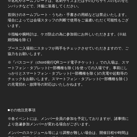
※名札やネームプレートは、名刺サイズまたは手のひらサイズのものをピ
ンバッチなどで、洋服に装着してください。
首掛けのネームプレート・うちわ・手書きの用紙などは禁止いたします。
場合によっては会場スタッフの判断で使用をご遠慮いただく可能性もござ
います。
※指輪や腕時計は、ケガ防止の為に参加前にお外しいただきます。(※結
婚指輪を除く)
ブースご入場前にスタッフが両手をチェックさせていただきますので、ご
協力をお願いします。
※『パスコード（chord発行QRコード電子チケット）』での入場は、スマ
ートフォン・タブレット(一部機種を除く)を使っての入場です。事前にし
っかりとスマートフォン・タブレット(一部機種を除く)の充電や起動等の
チェックをお願いします。スマートフォン・タブレット(一部機種を除く)
の充電切れ・故障等の対応はいたしかねます。
■その他注意事項
※各イベントには、メンバー全員の参加を予定しておりますが、諸事情に
より急遽参加メンバーが変わる場合がございます。
メンバーのスケジュール等により調整が難しい場合は、開催日程や時間は