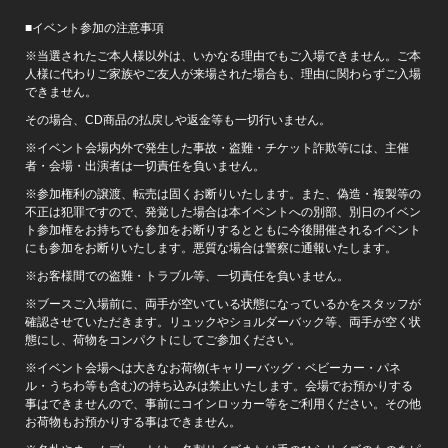
■イベント参加の注意事項
※当選されたご本人様以外は、いかなる理由でもご入場できません。ご本
人様に代わりご家族やご友人が来場された場合も、理由に関わらずご入場
できません。
その場合、CD商品の払戻しや返金等も一切行いません。
※イベント会場内外で発生した事故・盗難・チケット詐欺等には、主催
者・会場・出演者は一切責任を負いません。
※参加権利の譲渡、転売は固くお断りいたします。また、偽造・複製等の
不正は犯罪ですので、発覚した場合は本イベントへの別部、別日のイベン
ト参加権をお持ちでも参加をお断りするとともに今後開催されるイベント
にも参加をお断りいたします。悪質な場合は警察に通報いたします。
※お客様間での盗難・トラブル等、一切責任を負いません。
※ブースご入場前に、両手が空いている状態になっているかをスタッフが
確認させていただきます。リュックやショルダーバック等、両手が空く状
態にし、荷物をコンパクトにしてご参加ください。
※イベント会場へは大きなお荷物(キャリーバッグ・ベビーカー・パネ
ル・うちわ等も含む)の持ち込みは禁止いたします。会場でお預かりする
事はできませんので、事前にコインロッカー等をご利用ください。その他
お荷物もお預かりする事はできません。