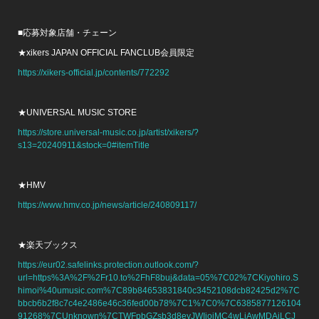
■応募対象店舗・チェーン
★xikers JAPAN OFFICIAL FANCLUB会員限定
https://xikers-official.jp/contents/772292
★UNIVERSAL MUSIC STORE
https://store.universal-music.co.jp/artist/xikers/?
s13=20240911&stock=0#itemTitle
★HMV
https://www.hmv.co.jp/news/article/240809117/
★楽天ブックス
https://eur02.safelinks.protection.outlook.com/?
url=https%3A%2F%2Fr10.to%2FhF8buj&data=05%7C02%7CKiyohiro.S
himoi%40umusic.com%7C89b84653831840c3452108dcb82425d2%7C
bbcb6b2f8c7c4e2486e46c36fed00b78%7C1%7C0%7C6385877126104
91268%7CUnknown%7CTWFpbGZsb3d8eyJWIjoiMC4wLjAwMDAiLCJ