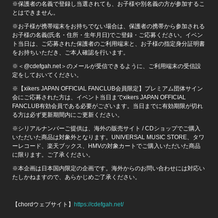
※保護者の名義で登録し当選されても、お子様や別名義の方が参加するこ
とはできません。
※お子様が携帯端末をお持ちでない場合は、保護者の携帯から参加される
お子様の名義(氏名・住所・生年月日)でご登録・ご応募ください。イベン
ト当日は、ご応募された保護者のご利用端末と、お子様の指定身分証明書
をお持ちいただき、ご本人確認を行います。
※＜@cdefgah.net＞のメールが受信できるように、ご利用端末の受信設
定をしておいてください。
※【xikers JAPAN OFFICIAL FANCLUB会員限定】プレミアム団体サイン
会にご応募された方は、イベント当日までxikers JAPAN OFFICIAL
FANCLUB有効会員である必要がございます。当日までに有効期限が切れ
る方は必ず更新期間内にご更新ください。
※シリアルナンバーご提供は、海外の販売サイト / CDショップでご購入
いただいた商品は対象外となります。UNIVERSAL MUSIC STORE、タワ
ーレコード、楽天ブックス、HMVの対象カートでご購入いただいた商品
に限ります。ご了承ください。
※本企画は日本国内限定の企画です。海外からのお問い合わせには対応い
たしかねますので、あらかじめご了承ください。
【chordウェブサイト】
https://cdefgah.net/