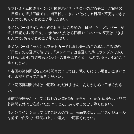
※プレミアム団体サイン会と団体ハイタッチ会へのご応募は、ご希望の
「日程」が選択可能です。当選後、ご参加いただける日程の変更はできま
せんので､あらかじめご了承ください。
※メンバー別サイン会へのご応募は､ご希望の「日程」と「メンバー」が
選択可能です｡当選後、ご参加いただける日程やメンバーの変更はできま
せんので､あらかじめご了承ください。
※メンバー別じゃんけんフォトカードお渡し会へのご応募は､ご希望の
「日程」のみ選択可能です｡「メンバー」は当選した際にランダムで振り
分けられます｡当選後もメンバーの変更はできませんので､あらかじめご了
承ください。
※各回の締切間近などの時間帯によっては、繋がりにくい場合がございま
す。余裕を持ってご応募ください。
※上記応募期間以外はご応募いただけません。あらかじめご了承くださ
い。
※商品が届かない、受け取れない等の理由を含め、いかなる場合も上記応
募期間以外はご応募いただけません。あらかじめご了承ください。
※オンラインショップにてご購入の方は、商品受取日と上記スケジュール
を必ずご自身でご確認の上、ご購入・ご応募ください。