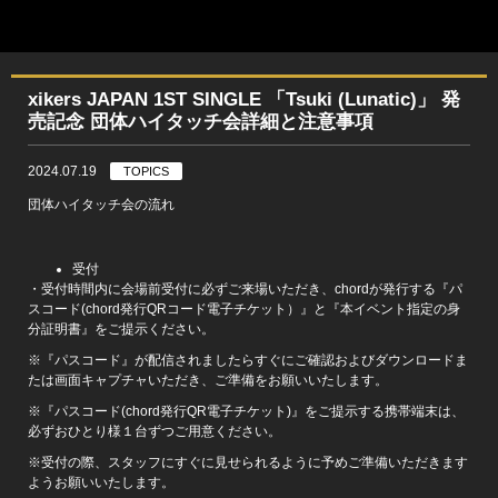
xikers JAPAN 1ST SINGLE 「Tsuki (Lunatic)」 発
売記念 団体ハイタッチ会詳細と注意事項
2024.07.19
TOPICS
団体ハイタッチ会の流れ
受付
・受付時間内に会場前受付に必ずご来場いただき、chordが発行する『パ
スコード(chord発行QRコード電子チケット）』と『本イベント指定の身
分証明書』をご提示ください。
※『パスコード』が配信されましたらすぐにご確認およびダウンロードま
たは画面キャプチャいただき、ご準備をお願いいたします。
※『パスコード(chord発行QR電子チケット)』をご提示する携帯端末は、
必ずおひとり様１台ずつご用意ください。
※受付の際、スタッフにすぐに見せられるように予めご準備いただきます
ようお願いいたします。