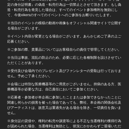
定の身分証明書』の偽造・転売行為は一切禁止とさせて頂きます。もし偽
造・転売行為を発見した場合は、すべてのイベント参加権利を無効にし
て、今後xikersのすべてのイベントへのご参加をお断りいたします。
※当日のイベントの模様の動画や画像をオフィシャル関連サイトで公開す
る場合がございます。
※イベント内容が変更となる場合がございます。あらかじめご了承の上ご
応募ください。
※ご参加の際、貴重品についてはお客様自らの責任で管理してください。
※当日は事故、混乱の防止のため、必要に応じた各種制限を設けさせてい
ただくことがあります。
※受付及び会場内でのプレゼント及びファンレターの受取は行っておりま
せん。予めご了承ください。
※会場には特別な医療機器等のご用意がございません。持病のある方、医
療機器等が必要な方は、自己責任においてご参加ください。
※応募者・参加者が本企画に参加したことまたは参加できなかったことに
関連し何らかの損害を被った場合であっても、弊社、本企画の関係会社及
びアーティストは、故意又は重過失がある場合を除き、一切責任を負いま
せん。
※身分証の貸借や、権利の転売や譲渡等による不正な当選権利の獲得行為
が認められた場合、当選権利は無効とし、状況にかかわらずご退場いただ