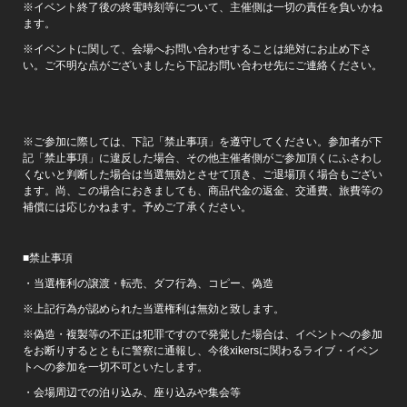
※イベント終了後の終電時刻等について、主催側は一切の責任を負いかね
ます。
※イベントに関して、会場へお問い合わせすることは絶対にお止め下さ
い。ご不明な点がございましたら下記お問い合わせ先にご連絡ください。
※ご参加に際しては、下記「禁止事項」を遵守してください。参加者が下
記「禁止事項」に違反した場合、その他主催者側がご参加頂くにふさわし
くないと判断した場合は当選無効とさせて頂き、ご退場頂く場合もござい
ます。尚、この場合におきましても、商品代金の返金、交通費、旅費等の
補償には応じかねます。予めご了承ください。
■禁止事項
・当選権利の譲渡・転売、ダフ行為、コピー、偽造
※上記行為が認められた当選権利は無効と致します。
※偽造・複製等の不正は犯罪ですので発覚した場合は、イベントへの参加
をお断りするとともに警察に通報し、今後xikersに関わるライブ・イベン
トへの参加を一切不可といたします。
・会場周辺での泊り込み、座り込みや集会等