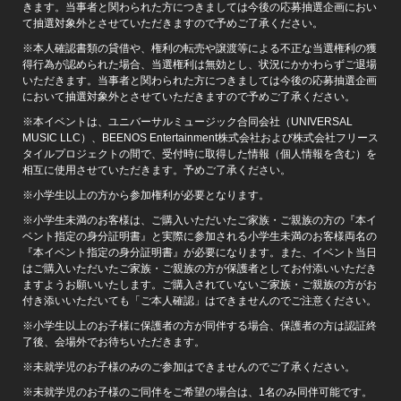
きます。当事者と関わられた方につきましては今後の応募抽選企画におい
て抽選対象外とさせていただきますので予めご了承ください。
※本人確認書類の貸借や、権利の転売や譲渡等による不正な当選権利の獲
得行為が認められた場合、当選権利は無効とし、状況にかかわらずご退場
いただきます。当事者と関わられた方につきましては今後の応募抽選企画
において抽選対象外とさせていただきますので予めご了承ください。
※本イベントは、ユニバーサルミュージック合同会社（UNIVERSAL
MUSIC LLC）、BEENOS Entertainment株式会社および株式会社フリース
タイルプロジェクトの間で、受付時に取得した情報（個人情報を含む）を
相互に使用させていただきます。予めご了承ください。
※小学生以上の方から参加権利が必要となります。
※小学生未満のお客様は、ご購入いただいたご家族・ご親族の方の『本イ
ベント指定の身分証明書』と実際に参加される小学生未満のお客様両名の
『本イベント指定の身分証明書』が必要になります。また、イベント当日
はご購入いただいたご家族・ご親族の方が保護者としてお付添いいただき
ますようお願いいたします。ご購入されていないご家族・ご親族の方がお
付き添いいただいても「ご本人確認」はできませんのでご注意ください。
※小学生以上のお子様に保護者の方が同伴する場合、保護者の方は認証終
了後、会場外でお待ちいただきます。
※未就学児のお子様のみのご参加はできませんのでご了承ください。
※未就学児のお子様のご同伴をご希望の場合は、1名のみ同伴可能です。