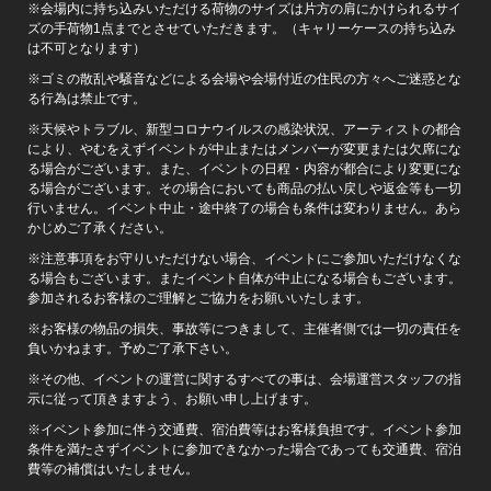
※会場内に持ち込みいただける荷物のサイズは片方の肩にかけられるサイ
ズの手荷物1点までとさせていただきます。（キャリーケースの持ち込み
は不可となります）
※ゴミの散乱や騒音などによる会場や会場付近の住民の方々へご迷惑とな
る行為は禁止です。
※天候やトラブル、新型コロナウイルスの感染状況、アーティストの都合
により、やむをえずイベントが中止またはメンバーが変更または欠席にな
る場合がございます。また、イベントの日程・内容が都合により変更にな
る場合がございます。その場合においても商品の払い戻しや返金等も一切
行いません。イベント中止・途中終了の場合も条件は変わりません。あら
かじめご了承ください。
※注意事項をお守りいただけない場合、イベントにご参加いただけなくな
る場合もございます。またイベント自体が中止になる場合もございます。
参加されるお客様のご理解とご協力をお願いいたします。
※お客様の物品の損失、事故等につきまして、主催者側では一切の責任を
負いかねます。予めご了承下さい。
※その他、イベントの運営に関するすべての事は、会場運営スタッフの指
示に従って頂きますよう、お願い申し上げます。
※イベント参加に伴う交通費、宿泊費等はお客様負担です。イベント参加
条件を満たさずイベントに参加できなかった場合であっても交通費、宿泊
費等の補償はいたしません。