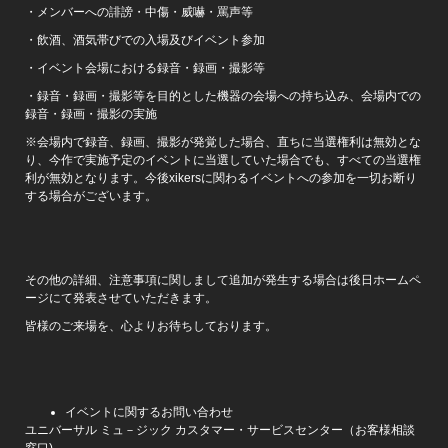
・メンバーへの誹謗・中傷・威嚇・罵声等
・飲酒、酒気帯びでの入場及びイベント参加
・イベント会場における録音・録画・撮影等
・録音・録画・撮影等を目的とした機器の会場への持ち込み、会場内での
録音・録画・撮影の実施
※会場内で録音、録画、撮影が発覚した場合、直ちに当選権利は無効とな
り、今作で実施予定のイベントに当選していた場合でも、すべての当選権
利が無効となります。今後xikersに関わるイベントへの参加を一切お断り
する場合がございます。
その他の詳細、注意事項に関しまして追加が発生する場合は後日ホームペ
ージにて発表させていただきます。
皆様のご来場を、心よりお待ちしております。
イベントに関するお問い合わせ
ユニバーサル ミュ－ジック カスタマー・サービスセンター（お客様相談