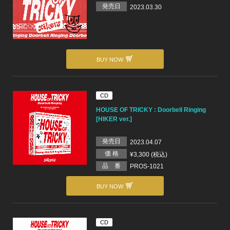
発売日
2023.03.30
BUY NOW
CD
HOUSE OF TRICKY : Doorbell Ringing
[HIKER ver.]
発売日
2023.04.07
価 格
¥3,300 (税込)
品 番
PROS-1021
BUY NOW
CD