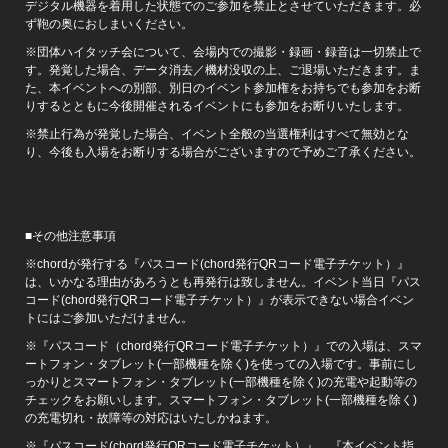
デジタル機器を着用した状態でのご参加を禁止とさせていただきます。必
ず鞄の奥におしまいください。
※団体ハイタッチ会について、会場内での撮影・録画・録音は一切禁止で
す。発覚した場合、データ消去／機材没収の上、ご退場いただきます。ま
た、本イベントへの別部、別日のイベント参加権をお持ちでも参加をお断
りするとともに今後開催されるイベントにも参加をお断りいたします。
※禁止行為が発覚した場合、イベント全般の当選権利はすべて無効とな
り、今後も入場をお断りする場合がございますので予めご了承ください。
■その他注意事項
※chordが発行する『パスコード(chord発行QRコード電子チケット）』
は、いかなる理由があろうとも再発行は致しません。イベント当日『パス
コード(chord発行QRコード電子チケット）』が表示できない場合イベン
トにはご参加いただけません。
※『パスコード（chord発行QRコード電子チケット）』での入場は、スマ
ートフォン・タブレット(一部機種を除く)を使っての入場です。事前にし
っかりとスマートフォン・タブレット(一部機種を除く)の充電や起動等の
チェックをお願いします。スマートフォン・タブレット(一部機種を除く)
の充電切れ・故障等の対応はいたしかねます。
※『パスコード(chord発行QRコード電子チケット）』、『本イベント指