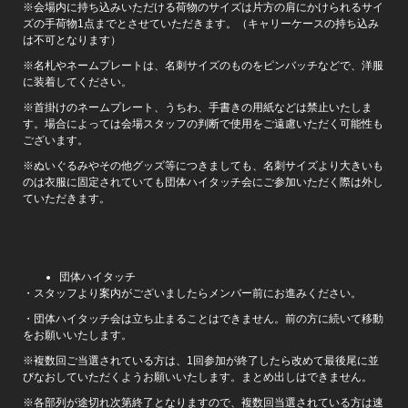
※会場内に持ち込みいただける荷物のサイズは片方の肩にかけられるサイ
ズの手荷物1点までとさせていただきます。（キャリーケースの持ち込み
は不可となります）
※名札やネームプレートは、名刺サイズのものをピンバッチなどで、洋服
に装着してください。
※首掛けのネームプレート、うちわ、手書きの用紙などは禁止いたしま
す。場合によっては会場スタッフの判断で使用をご遠慮いただく可能性も
ございます。
※ぬいぐるみやその他グッズ等につきましても、名刺サイズより大きいも
のは衣服に固定されていても団体ハイタッチ会にご参加いただく際は外し
ていただきます。
団体ハイタッチ
・スタッフより案内がございましたらメンバー前にお進みください。
・団体ハイタッチ会は立ち止まることはできません。前の方に続いて移動
をお願いいたします。
※複数回ご当選されている方は、1回参加が終了したら改めて最後尾に並
びなおしていただくようお願いいたします。まとめ出しはできません。
※各部列が途切れ次第終了となりますので、複数回当選されている方は速