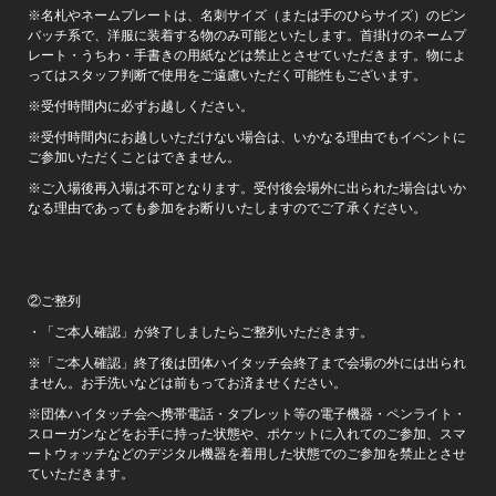
※名札やネームプレートは、名刺サイズ（または手のひらサイズ）のピン
バッチ系で、洋服に装着する物のみ可能といたします。首掛けのネームプ
レート・うちわ・手書きの用紙などは禁止とさせていただきます。物によ
ってはスタッフ判断で使用をご遠慮いただく可能性もございます。
※受付時間内に必ずお越しください。
※受付時間内にお越しいただけない場合は、いかなる理由でもイベントに
ご参加いただくことはできません。
※ご入場後再入場は不可となります。受付後会場外に出られた場合はいか
なる理由であっても参加をお断りいたしますのでご了承ください。
②ご整列
・「ご本人確認」が終了しましたらご整列いただきます。
※「ご本人確認」終了後は団体ハイタッチ会終了まで会場の外には出られ
ません。お手洗いなどは前もってお済ませください。
※団体ハイタッチ会へ携帯電話・タブレット等の電子機器・ペンライト・
スローガンなどをお手に持った状態や、ポケットに入れてのご参加、スマ
ートウォッチなどのデジタル機器を着用した状態でのご参加を禁止とさせ
ていただきます。