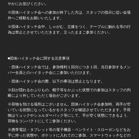
やかにお並びください。
※団体ハイタッチ会への参加が終了した方は、スタッフの指示に従い会場
外へご移動をお願いいたします。
※団体ハイタッチ会中、しゃがむ、立膝をつく、テーブルに触れる等の行
為は禁止とさせていただきます。立ったままご参加ください。
■団体ハイタッチ会に関する注意事項
・団体ハイタッチ会では、参加権利１回分につき１回、当日参加するメン
バー全員とのハイタッチ会にご参加いただけます。
・団体ハイタッチ会の際、以下の事項は禁止となります。
※顔が隠れるかぶりもの、帽子等をかぶった状態での参加はスタッフの判
断により外していただく場合がございます。
※荷物を預ける場所はございません。団体ハイタッチ会参加時、両手が空
いている状態になっているかをスタッフが確認させていただきます。手荷
物はリュックやショルダーバック等にして、手が空く状態にできるよう、
荷物をコンパクトにしてご参加ください。
※携帯電話・タブレット等の電子機器・ペンライト・スローガンなどをお
手に持った状態や、ポケットに入れてのご参加、スマートウォッチなどの