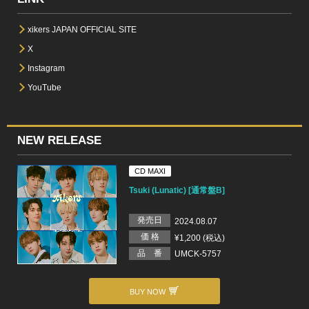
xikers JAPAN OFFICIAL SITE
X
Instagram
YouTube
NEW RELEASE
CD MAXI
Tsuki (Lunatic) [通常盤B]
発売日
2024.08.07
価 格
¥1,200 (税込)
品 番
UMCK-5757
BUY NOW