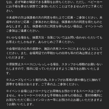
なお、必ず年齢が確認できる書類をお持ちください。ただし、ベビーカー
にお子様を乗せた状態でご参加いただくことはできませんのでご了承くだ
さい。
※未成年の方は保護者の方の同意を得た上でご応募・ご参加ください。未
成年の方がご応募・ご参加された場合は、保護者の方の同意を得たものと
みなします。また、保護者の方に同意を得られない場合は、イベントへの
ご参加はご遠慮ください。
※いかなる場合も、抽選方法・当落についてはお問い合わせいただいても
お答えいたしかねます。あらかじめご了承ください。
※会場付近の公共の道路や、施設の共有スペースにたまらないようにして
ください。また、会場周辺での早朝からの出待ち等の行為は禁止とさせて
いただきます。
※滞留禁止スペースにいらっしゃる場合、スタッフから移動のお願いをい
たしますので、指示に従っていただきますようご協力をお願いいたしま
す。
※スムーズなイベント進行の為､スタッフがお客様の肩や腕などに触れて
誘導する場合があります。ご了承の上､ご参加ください。
※イベント会場にはクロークなどお荷物をお預かりするスペースはござい
ません。キャリーケースや大きな手荷物をお持ちの場合は、受付待機列に
お並びいただく前にコインロッカー等にお預けの上お越しいただきますよ
うお願いいたします。