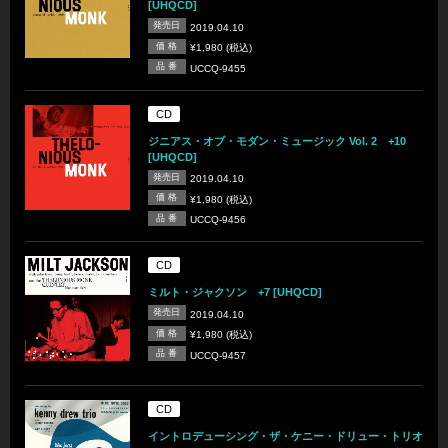
[UHQCD]
発売日
2019.04.10
価 格
¥1,980 (税込)
品 番
UCCQ-9455
CD
ジニアス・オブ・モダン・ミュージック Vol. 2 +10
[UHQCD]
発売日
2019.04.10
価 格
¥1,980 (税込)
品 番
UCCQ-9456
CD
ミルト・ジャクソン +7 [UHQCD]
発売日
2019.04.10
価 格
¥1,980 (税込)
品 番
UCCQ-9457
CD
イントロデューシング・ザ・ケニー・ドリュー・トリオ