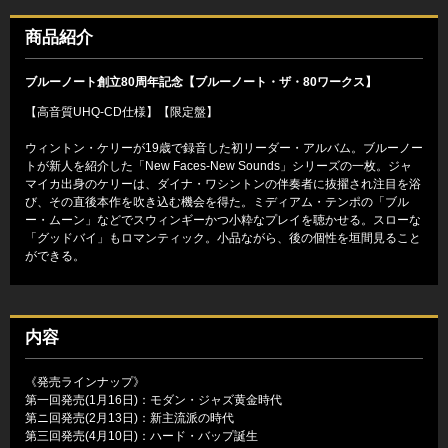
商品紹介
ブルーノート創立80周年記念【ブルーノート・ザ・80ワークス】
【高音質UHQ-CD仕様】【限定盤】
ウィントン・ケリーが19歳で録音した初リーダー・アルバム。ブルーノー
トが新人を紹介した「New Faces-New Sounds」シリーズの一枚。ジャ
マイカ出身のケリーは、ダイナ・ワシントンの伴奏者に抜擢され注目を浴
び、その直後本作を吹き込む機会を得た。ミディアム・テンポの「ブル
ー・ムーン」などでスウィンギーかつ小粋なプレイを聴かせる。スローな
「グッドバイ」もロマンティック。小品ながら、後の個性を垣間見ること
ができる。
内容
《発売ラインナップ》
第一回発売(1月16日)：モダン・ジャズ黄金時代
第ニ回発売(2月13日)：新主流派の時代
第三回発売(4月10日)：ハード・バップ誕生