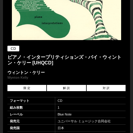
CD
ピアノ・インタープリティションズ・バイ・ウィント
ン・ケリー [UHQCD]
ウィントン・ケリー
Wynton Kelly
限 定
解 説
対 訳
フォーマット
CD
組み枚数
1
レーベル
Blue Note
発売元
ユニバーサル ミュージック合同会社
発売国
日本