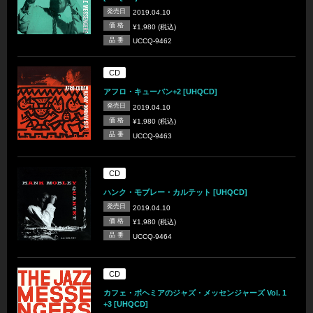
発売日
2019.04.10
価 格
¥1,980 (税込)
品 番
UCCQ-9462
CD
アフロ・キューバン+2 [UHQCD]
発売日
2019.04.10
価 格
¥1,980 (税込)
品 番
UCCQ-9463
CD
ハンク・モブレー・カルテット [UHQCD]
発売日
2019.04.10
価 格
¥1,980 (税込)
品 番
UCCQ-9464
CD
カフェ・ボヘミアのジャズ・メッセンジャーズ Vol. 1
+3 [UHQCD]