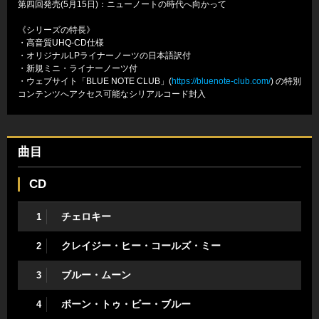
第四回発売(5月15日)：ニューノートの時代へ向かって
《シリーズの特長》
・高音質UHQ-CD仕様
・オリジナルLPライナーノーツの日本語訳付
・新規ミニ・ライナーノーツ付
・ウェブサイト「BLUE NOTE CLUB」(
https://bluenote-club.com/
) の特別
コンテンツへアクセス可能なシリアルコード封入
曲目
CD
チェロキー
1
クレイジー・ヒー・コールズ・ミー
2
ブルー・ムーン
3
ボーン・トゥ・ビー・ブルー
4