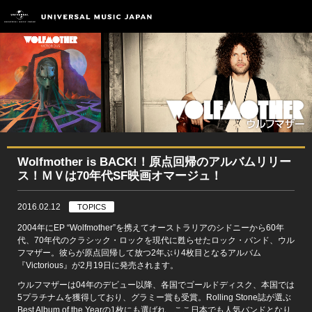
Wolfmother is BACK!！原点回帰のアルバムリリー
ス！ＭＶは70年代SF映画オマージュ！
2016.02.12
TOPICS
2004年にEP “Wolfmother”を携えてオーストラリアのシドニーから60年
代、70年代のクラシック・ロックを現代に甦らせたロック・バンド、ウル
フマザー。彼らが原点回帰して放つ2年ぶり4枚目となるアルバム
『Victorious』が2月19日に発売されます。
ウルフマザーは04年のデビュー以降、各国でゴールドディスク、本国では
5プラチナムを獲得しており、グラミー賞も受賞。Rolling Stone誌が選ぶ
Best Album of the Yearの1枚にも選ばれ、ここ日本でも人気バンドとなり