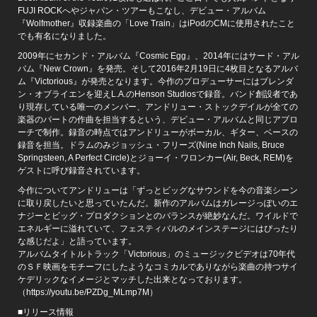
FUJI ROCKへやジャパン・ツアーもこなし、デビュー・アルバム
『Wolfmother』収録楽曲の「Love Train」はiPodのCMに使用されたこと
でも有名になりました。
2009年にセカンド・アルバム『Cosmic Egg』、2014年にはサード・アル
バム『New Crown』を発売。そして2016年2月19日に4枚目となるアルバ
ム『Victorious』が発売となります。今作のプロデューサーにはブレンダ
ン・オブライエンを迎えL.A.のHenson Studiosで録音。バンド創設者であ
り現存している唯一のメンバー、アンドリュー・ストックデイルが全ての
楽器のパートの作曲を担当するという、デビュー・アルバムと同じアプロ
ーチで制作。録音の時点ではアンドリューがボーカル、ギター、ベースの
録音を担当。ドラムのみジョッシュ・フリーズ(Nine Inch Nails, Bruce
Springsteen, A Perfect Circle)とジョーイ・ワロンカー(Air, Beck, REM)を
ゲストに呼び録音されています。
今作についてアンドリューは「ずっとビッグなサウンドを今の音楽シーン
に取り戻したいと思っていたんだ。新作のアルバムはガレージっぽいのエ
ナジーとビッグ・プロダクションとのバランスが絶妙なんだ。ワイルドで
エネルギーに溢れていて、フェスティバルのメインステージにはぴったり
な感じだよ」と語っています。
アルバムタイトルトラック「Victorious」のミュージックビデオは70年代
のＳＦ映画をモチーフにしたようなコミカルでありながら楽曲の持つサイ
ケデリックなイメージとマッチした出来となっております。
（https://youtu.be/PZDg_MLmp7M）
■リリース情報