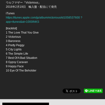
ウルフマザー『Victorious』
2016年2月19日 輸入盤・配信にて発売
iTunes
https://itunes.apple.com/jp/album/victorious/id1058537600 ?
app=itunes&at=1000lNKS
[tracklist]
1 The Love That You Give
2 Victorious
3 Baroness
4 Pretty Peggy
5 City Lights
6 The Simple Life
7 Best Of A Bad Situation
8 Gypsy Caravan
9 Happy Face
10 Eye Of The Beholder