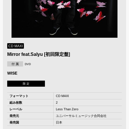
CD MAXI
Mirror feat.Salyu [初回限定盤]
付 属
DVD
WISE
限 定
フォーマット
CD MAXI
組み枚数
2
レーベル
Less Than Zero
発売元
ユニバーサルミュージック合同会社
発売国
日本