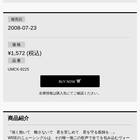
発売日
2008-07-23
価 格
¥1,572 (税込)
品 番
UMCK-9225
BUY NOW
在庫情報は購入先にてご確認ください。
商品紹介
『強く抱いて 離さないで 君を苦しめて 君を守る孤独を…』
WISEのニューシングルは、その唯一無二の歌声で全てを包み込むヴォー