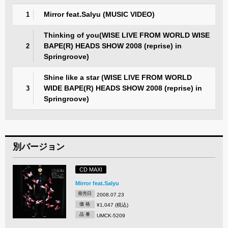
Mirror feat.Salyu (MUSIC VIDEO)
1
Thinking of you(WISE LIVE FROM WORLD WISE
BAPE(R) HEADS SHOW 2008 (reprise) in
2
Springroove)
Shine like a star (WISE LIVE FROM WORLD
WIDE BAPE(R) HEADS SHOW 2008 (reprise) in
3
Springroove)
別バージョン
CD MAXI
Mirror feat.Salyu
発売日
2008.07.23
価 格
¥1,047 (税込)
品 番
UMCK-5209