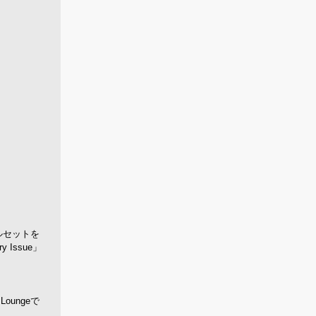
ルセットを
y Issue」
oungeで