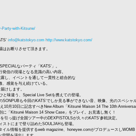
-Party-with-Kitsune/
S’
info@katstokyo.com
http://www.katstokyo.com/
場はお断りさせて頂きます。
& SPECIALなパーティ「KATS’」。
行発信の現場となる意識の高い内容。
を披露し、イベントを通して一貫性と総合的な
激、感覚を与え続けている。
と題してお届けします。
味違う、Special Live Setを携えての登場。
周年のSONPUBも今回のKATS’でしか見る事ができない音、映像、光のスペシャ
に記念すべきNew Album「Kitsuné Maison 14 The 10th Anniversar
Kitsuné Maison 14 Show Case」をプレイ。お見逃し無く！
.”Via”」を引っ提げ全国ツアー中のDEXPISTOLSが久々のKATS’参戦決定。
ストにまで登り詰めたSOULJAHも登場。
情報を提供するweb magazine、honeyee.comがプロデュースしWOMB L
DOPEな空間を演出します。