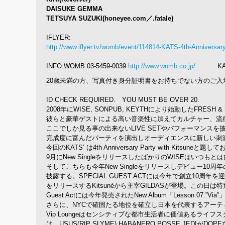
DAISUKE GEMMA
TETSUYA SUZUKI(honeyee.com／.fatale)
IFLYER:
http://www.iflyer.tv/womb/event/114814-KATS-4th-Anniversary
INFO:WOMB 03-5459-0039
http://www.womb.co.jp/
KAT
20歳未満の方、写真付き身分証明書をお持ちでない方のご入
ID CHECK REQUIRED. YOU MUST BE OVER 20.
2008年にWISE, SONPUB, KEYTHにより始動したFRESH 
彼らと豪華ゲストによる高い音楽性に加えてカルチャー、流
ここでしか見る事の出来ないLIVE SETやパフォーマンス
完成度に富んだパーティを演出しオーディエンスに新しい刺
今回のKATS’ は4th Anniversary Party with Kitsune
9月にNew SingleをリリースしたばかりのWISEはいつもとはひと
そしてこちらも今年New Singleをリリースしデビュー10
披露する。SPECIAL GUEST ACTには今年で創立10周年を迎え10月10日
をリリースするKitsunéから主宰GILDASが登場。この日は特別に「
Guest Actには今年発売されたNew Album「Lesson 07
さらに、NYCで確固たる地位を確立し日本を代表するアーティ
Vip Loungeはセンシティブな都市生活者に価値あるライフスタイル
は、USUS(RIP SLYME),HABANERO POSSE,JEDIが