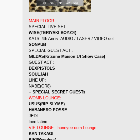
MAIN FLOOR:
SPECIAL LIVE SET :
WISE(TERIYAKI BOYZ®)
KATS’ 4th Anniv. AUDIO / LASER / VIDEO set :
SONPUB
SPECIAL GUEST ACT :
GILDAS(Kitsune Maison 14 Show Case)
GUEST ACT :
DEXPISTOLS
SOULJAH
LINE UP:
NABE(GR8)
+ SPECIAL SECRET GUESTs
WOMB LOUNGE:
USUS(RIP SLYME)
HABANERO POSSE
JEDI
loco latino
VIP LOUNGE : honeyee.com Lounge
KAN TAKAGI
KIRI(Revolver)