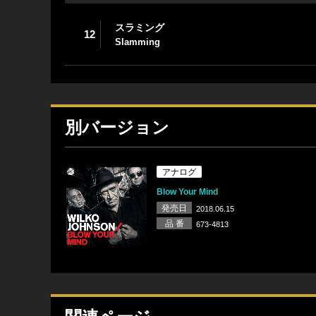
スラミング
12
Slamming
別バージョン
アナログ
Blow Your Mind
発売日
2018.06.15
品 番
673-4813