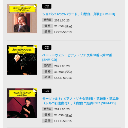
CD
ショパン: 4つのバラード、幻想曲、舟歌 [SHM-CD]
発売日
2021.06.23
価 格
¥1,650 (税込)
品 番
UCCS-50013
CD
ベートーヴェン：ピアノ・ソナタ第30番～第32番
[SHM-CD]
発売日
2021.06.23
価 格
¥1,650 (税込)
品 番
UCCS-50014
CD
モーツァルト: ピアノ・ソナタ第8番・第10番・第11番
《トルコ行進曲付》、幻想曲ニ短調K397 [SHM-CD]
発売日
2021.06.23
価 格
¥1,650 (税込)
品 番
UCCS-50015