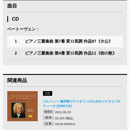
曲目
CD
ベートーヴェン：
ピアノ三重奏曲 第7番 変ロ長調 作品97《大公》
1
ピアノ三重奏曲 第4番 変ロ長調 作品11《街の歌》
2
関連商品
CD
J.S.バッハ: 無伴奏ヴァイオリンのためのソナタとパル
ティータ [SHM-CD]
発売日
2021.06.23
価 格
¥2,420 (税込)
品 番
UCCS-50001/2