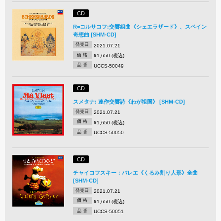
CD
R=コルサコフ:交響組曲《シェエラザード》、スペイン
奇想曲 [SHM-CD]
発売日
2021.07.21
価 格
¥1,650 (税込)
品 番
UCCS-50049
CD
スメタナ: 連作交響詩《わが祖国》 [SHM-CD]
発売日
2021.07.21
価 格
¥1,650 (税込)
品 番
UCCS-50050
CD
チャイコフスキー：バレエ《くるみ割り人形》全曲
[SHM-CD]
発売日
2021.07.21
価 格
¥1,650 (税込)
品 番
UCCS-50051