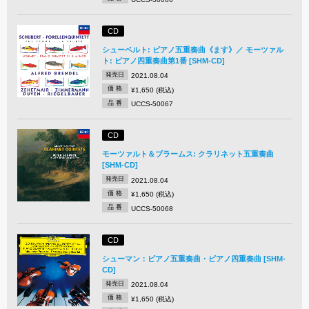
CD
シューベルト: ピアノ五重奏曲《ます》／ モーツァル
ト: ピアノ四重奏曲第1番 [SHM-CD]
発売日
2021.08.04
価 格
¥1,650 (税込)
品 番
UCCS-50067
CD
モーツァルト＆ブラームス: クラリネット五重奏曲
[SHM-CD]
発売日
2021.08.04
価 格
¥1,650 (税込)
品 番
UCCS-50068
CD
シューマン：ピアノ五重奏曲・ピアノ四重奏曲 [SHM-
CD]
発売日
2021.08.04
価 格
¥1,650 (税込)