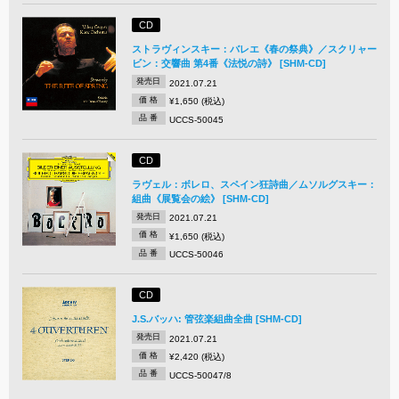
CD
ストラヴィンスキー：バレエ《春の祭典》／スクリャー
ビン：交響曲 第4番《法悦の詩》 [SHM-CD]
発売日
2021.07.21
価 格
¥1,650 (税込)
品 番
UCCS-50045
CD
ラヴェル：ボレロ、スペイン狂詩曲／ムソルグスキー：
組曲《展覧会の絵》 [SHM-CD]
発売日
2021.07.21
価 格
¥1,650 (税込)
品 番
UCCS-50046
CD
J.S.バッハ: 管弦楽組曲全曲 [SHM-CD]
発売日
2021.07.21
価 格
¥2,420 (税込)
品 番
UCCS-50047/8