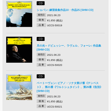
CD
ショパン: 練習曲集作品10・作品25 [SHM-CD]
発売日
2021.06.23
価 格
¥1,650 (税込)
品 番
UCCS-50019
CD
月の光～ドビュッシー、ラヴェル、フォーレ: 作品集
[SHM-CD]
発売日
2021.06.23
価 格
¥1,650 (税込)
品 番
UCCS-50020
CD
ベートーヴェン: ピアノ・ソナタ第17番《テンペス
ト》、第21番《ワルトシュタイン》、第26番《告別》
[SHM-CD]
発売日
2021.06.23
価 格
¥1,650 (税込)
品 番
UCCS-50021