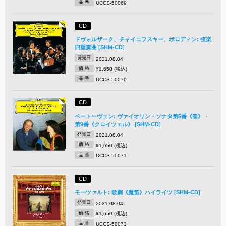
品 番
UCCS-50069
CD
ドヴォルザーク、チャイコフスキー、ボロディン: 弦楽
四重奏曲 [SHM-CD]
発売日
2021.08.04
価 格
¥1,650 (税込)
品 番
UCCS-50070
CD
ベートーヴェン: ヴァイオリン・ソナタ第5番《春》・
第9番《クロイツェル》 [SHM-CD]
発売日
2021.08.04
価 格
¥1,650 (税込)
品 番
UCCS-50071
CD
モーツァルト: 歌劇《魔笛》ハイライツ [SHM-CD]
発売日
2021.08.04
価 格
¥1,650 (税込)
品 番
UCCS-50073