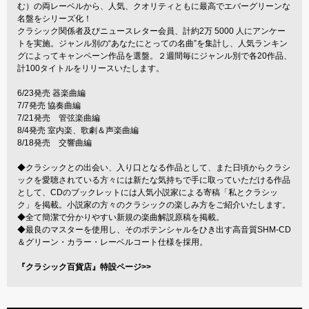
む）の両レーベルから、人気、クオリティともに最高でエバーグリーンな
名盤をシリーズ化！
クラシック関係者及びニュースレター会員、計約2万 5000 人にアンケー
トを実施。ジャンル別の“あなたにとっての名曲”を集計し、人気ランキン
グによってキャンペーン作品を選盤。２週間毎にジャンル別で各20作品、
計100タイトルをリリースいたします。
6/23発売 器楽曲編
7/7発売 協奏曲編
7/21発売 管弦楽曲編
8/4発売 室内楽、歌劇＆声楽曲編
8/18発売 交響曲編
◆クラシックとの出会い、入り口となる作品として、また日頃からクラシ
ックを愛聴されている方々には新たな気持ちで手に取っていただける作品
として、CDのブックレットには人気小説家による寄稿「私とクラシッ
ク」を掲載。小説家の方々のクラシックの楽しみ方をご紹介いたします。
◆全て簡潔で分かりやすい新規の楽曲解説原稿を掲載。
◆最良のマスターを使用し、そのポテンシャルをひき出す高音質SHM-CD
＆グリーン・カラー・レーベルコート仕様を採用。
『クラシック百貨店』特設ページ>>