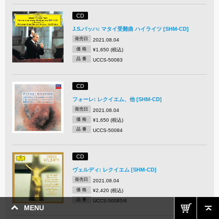
CD
J.S.バッハ: マタイ受難曲 ハイライツ [SHM-CD]
発売日
2021.08.04
価 格
¥1,650 (税込)
品 番
UCCS-50083
CD
フォーレ: レクイエム、他 [SHM-CD]
発売日
2021.08.04
価 格
¥1,650 (税込)
品 番
UCCS-50084
CD
ヴェルディ: レクイエム [SHM-CD]
発売日
2021.08.04
価 格
¥2,420 (税込)
品 番
UCCS-50085/6
MENU