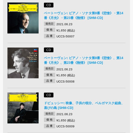
CD
ベートーヴェン: ピアノ・ソナタ第8番《悲愴》・第14
番《月光》・第23番《熱情》 [SHM-CD]
発売日
2021.06.23
価 格
¥1,650 (税込)
品 番
UCCS-50007
CD
ベートーヴェン: ピアノ・ソナタ第8番《悲愴》、第14
番《月光》、第23番《熱情》 [SHM-CD]
発売日
2021.06.23
価 格
¥1,650 (税込)
品 番
UCCS-50008
CD
ドビュッシー: 映像、子供の領分、ベルガマスク組曲、
喜びの島 [SHM-CD]
発売日
2021.06.23
価 格
¥1,650 (税込)
品 番
UCCS-50009