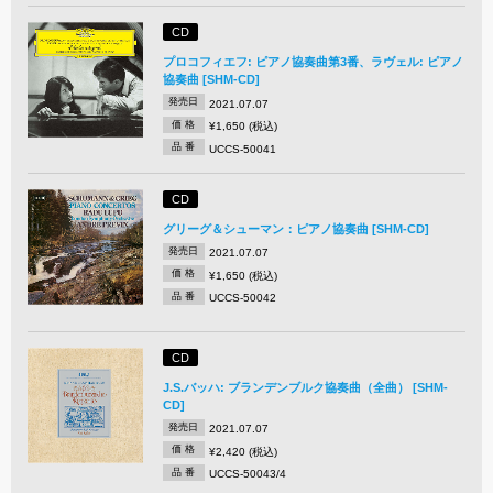
CD
プロコフィエフ: ピアノ協奏曲第3番、ラヴェル: ピアノ
協奏曲 [SHM-CD]
発売日
2021.07.07
価 格
¥1,650 (税込)
品 番
UCCS-50041
CD
グリーグ＆シューマン：ピアノ協奏曲 [SHM-CD]
発売日
2021.07.07
価 格
¥1,650 (税込)
品 番
UCCS-50042
CD
J.S.バッハ: ブランデンブルク協奏曲（全曲） [SHM-
CD]
発売日
2021.07.07
価 格
¥2,420 (税込)
品 番
UCCS-50043/4