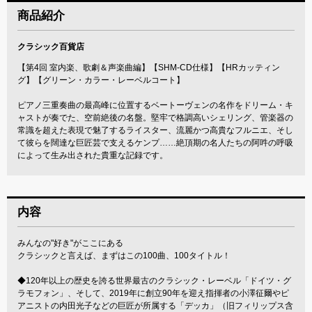
商品紹介
クラシック百貨店
【第4回 室内楽、歌劇＆声楽曲編】【SHM-CD仕様】【HRカッティン
グ】【グリーン・カラー・レーベルコート】
ピアノ三重奏曲の最高峰に位置するベートーヴェンの名作をドリーム・キ
ャストが奏でた、空前絶後の名盤。堅牢で格調高いシェリング、管楽器の
常識を超えた表現で魅了するライスター、流麗かつ高貴なフルニエ、そし
て彼らを闊達な巨匠芸で支えるケンプ……絶頂期の名人たちの阿吽の呼吸
によって生み出された貴重な記録です。
内容
みんなの"好き"がここにある
クラシックと言えば、まずはこの100曲、100タイトル！
◆120年以上の歴史を誇る世界最古のクラシック・レーベル「ドイツ・グ
ラモフォン」、そして、2019年に創立90年を迎え指揮者の小澤征爾やピ
アニストの内田光子などの巨匠が所属する「デッカ」（旧フィリップス含