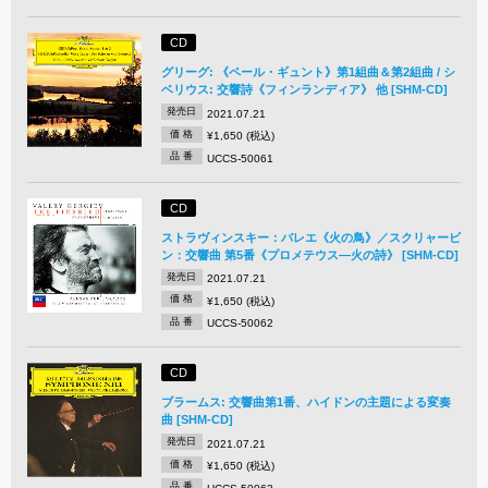
CD
グリーグ: 《ペール・ギュント》第1組曲＆第2組曲 / シ
ベリウス: 交響詩《フィンランディア》 他 [SHM-CD]
発売日
2021.07.21
価 格
¥1,650 (税込)
品 番
UCCS-50061
CD
ストラヴィンスキー：バレエ《火の鳥》／スクリャービ
ン：交響曲 第5番《プロメテウス―火の詩》 [SHM-CD]
発売日
2021.07.21
価 格
¥1,650 (税込)
品 番
UCCS-50062
CD
ブラームス: 交響曲第1番、ハイドンの主題による変奏
曲 [SHM-CD]
発売日
2021.07.21
価 格
¥1,650 (税込)
品 番