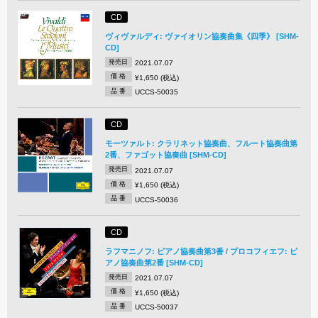
CD
ヴィヴァルディ: ヴァイオリン協奏曲集《四季》 [SHM-
CD]
発売日
2021.07.07
価 格
¥1,650 (税込)
品 番
UCCS-50035
CD
モーツァルト: クラリネット協奏曲、フルート協奏曲第
2番、ファゴット協奏曲 [SHM-CD]
発売日
2021.07.07
価 格
¥1,650 (税込)
品 番
UCCS-50036
CD
ラフマニノフ: ピアノ協奏曲第3番 / プロコフィエフ: ピ
アノ協奏曲第2番 [SHM-CD]
発売日
2021.07.07
価 格
¥1,650 (税込)
品 番
UCCS-50037