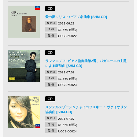
CD
愛の夢～リスト:ピアノ名曲集 [SHM-CD]
発売日
2021.06.23
価 格
¥1,650 (税込)
品 番
UCCS-50022
CD
ラフマニノフ: ピアノ協奏曲第2番、パガニーニの主題
による狂詩曲 [SHM-CD]
発売日
2021.07.07
価 格
¥1,650 (税込)
品 番
UCCS-50023
CD
メンデルスゾーン＆チャイコフスキー： ヴァイオリン
協奏曲 [SHM-CD]
発売日
2021.07.07
価 格
¥1,650 (税込)
品 番
UCCS-50024