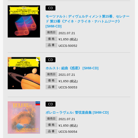
CD
モーツァルト: ディヴェルティメント第15番、セレナー
ド 第13番《アイネ・クライネ・ナハトムジーク》
[SHM-CD]
発売日
2021.07.21
価 格
¥1,650 (税込)
品 番
UCCS-50052
CD
ホルスト: 組曲《惑星》 [SHM-CD]
発売日
2021.07.21
価 格
¥1,650 (税込)
品 番
UCCS-50053
CD
ボレロ～ラヴェル: 管弦楽曲集 [SHM-CD]
発売日
2021.07.21
価 格
¥1,650 (税込)
品 番
UCCS-50054