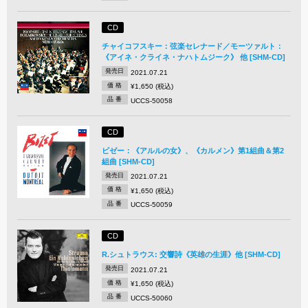
CD
チャイコフスキー：弦楽セレナード／モーツァルト：
《アイネ・クライネ・ナハトムジーク》 他 [SHM-CD]
発売日
2021.07.21
価 格
¥1,650 (税込)
品 番
UCCS-50058
CD
ビゼー：《アルルの女》、《カルメン》第1組曲＆第2
組曲 [SHM-CD]
発売日
2021.07.21
価 格
¥1,650 (税込)
品 番
UCCS-50059
CD
R.シュトラウス: 交響詩《英雄の生涯》他 [SHM-CD]
発売日
2021.07.21
価 格
¥1,650 (税込)
品 番
UCCS-50060