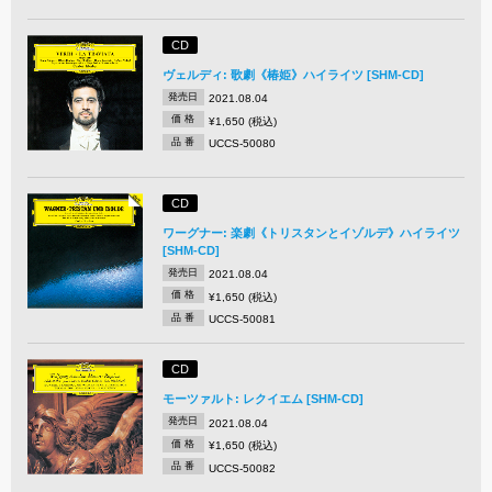
CD
ヴェルディ: 歌劇《椿姫》ハイライツ [SHM-CD]
発売日
2021.08.04
価 格
¥1,650 (税込)
品 番
UCCS-50080
CD
ワーグナー: 楽劇《トリスタンとイゾルデ》ハイライツ
[SHM-CD]
発売日
2021.08.04
価 格
¥1,650 (税込)
品 番
UCCS-50081
CD
モーツァルト: レクイエム [SHM-CD]
発売日
2021.08.04
価 格
¥1,650 (税込)
品 番
UCCS-50082