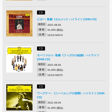
CD
ビゼー: 歌劇《カルメン》ハイライツ [SHM-CD]
発売日
2021.08.04
価 格
¥1,650 (税込)
品 番
UCCS-50074
CD
モーツァルト: 歌劇《フィガロの結婚》ハイライツ
[SHM-CD]
発売日
2021.08.04
価 格
¥1,650 (税込)
品 番
UCCS-50075
CD
ワーグナー: 《ニーベルングの指環》ハイライツ [SHM-
CD]
発売日
2021.08.04
価 格
¥1,650 (税込)