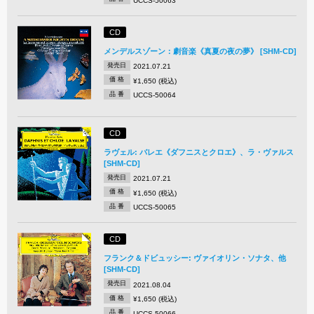
UCCS-50063
CD
メンデルスゾーン：劇音楽《真夏の夜の夢》 [SHM-CD]
発売日
2021.07.21
価 格
¥1,650 (税込)
品 番
UCCS-50064
CD
ラヴェル: バレエ《ダフニスとクロエ》、ラ・ヴァルス
[SHM-CD]
発売日
2021.07.21
価 格
¥1,650 (税込)
品 番
UCCS-50065
CD
フランク＆ドビュッシー: ヴァイオリン・ソナタ、他
[SHM-CD]
発売日
2021.08.04
価 格
¥1,650 (税込)
品 番
UCCS-50066