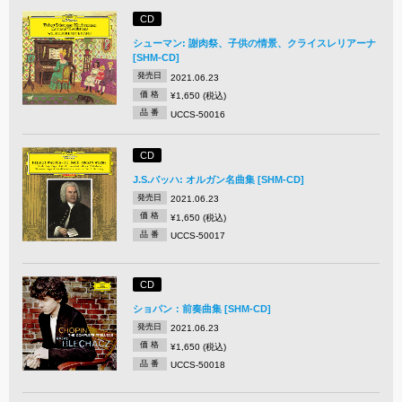
CD
シューマン: 謝肉祭、子供の情景、クライスレリアーナ
[SHM-CD]
発売日
2021.06.23
価 格
¥1,650 (税込)
品 番
UCCS-50016
CD
J.S.バッハ: オルガン名曲集 [SHM-CD]
発売日
2021.06.23
価 格
¥1,650 (税込)
品 番
UCCS-50017
CD
ショパン：前奏曲集 [SHM-CD]
発売日
2021.06.23
価 格
¥1,650 (税込)
品 番
UCCS-50018