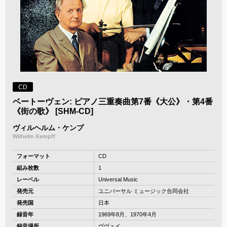
CD
ベートーヴェン: ピアノ三重奏曲第7番《大公》・第4番
《街の歌》 [SHM-CD]
ヴィルヘルム・ケンプ
Wilhelm Kempff
フォーマット
CD
組み枚数
1
レーベル
Universal Music
発売元
ユニバーサル ミュージック合同会社
発売国
日本
録音年
1969年8月、1970年4月
録音場所
ヴヴェイ