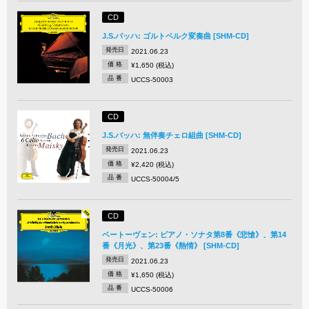
CD
J.S.バッハ: ゴルトベルク変奏曲 [SHM-CD]
発売日
2021.06.23
価 格
¥1,650 (税込)
品 番
UCCS-50003
CD
J.S.バッハ: 無伴奏チェロ組曲 [SHM-CD]
発売日
2021.06.23
価 格
¥2,420 (税込)
品 番
UCCS-50004/5
CD
ベートーヴェン: ピアノ・ソナタ第8番《悲愴》、第14
番《月光》、第23番《熱情》 [SHM-CD]
発売日
2021.06.23
価 格
¥1,650 (税込)
品 番
UCCS-50006