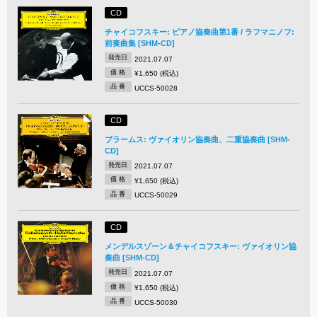
CD
チャイコフスキー: ピアノ協奏曲第1番 / ラフマニノフ:
前奏曲集 [SHM-CD]
発売日
2021.07.07
価 格
¥1,650 (税込)
品 番
UCCS-50028
CD
ブラームス: ヴァイオリン協奏曲、二重協奏曲 [SHM-
CD]
発売日
2021.07.07
価 格
¥1,650 (税込)
品 番
UCCS-50029
CD
メンデルスゾーン＆チャイコフスキー: ヴァイオリン協
奏曲 [SHM-CD]
発売日
2021.07.07
価 格
¥1,650 (税込)
品 番
UCCS-50030