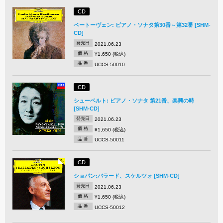
CD
ベートーヴェン: ピアノ・ソナタ第30番～第32番 [SHM-
CD]
発売日
2021.06.23
価 格
¥1,650 (税込)
品 番
UCCS-50010
CD
シューベルト: ピアノ・ソナタ 第21番、楽興の時
[SHM-CD]
発売日
2021.06.23
価 格
¥1,650 (税込)
品 番
UCCS-50011
CD
ショパン:バラード、スケルツォ [SHM-CD]
発売日
2021.06.23
価 格
¥1,650 (税込)
品 番
UCCS-50012