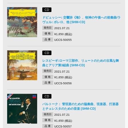
CD
ドビュッシー: 交響詩《海》、牧神の午後への前奏曲/ラ
ヴェル: ボレロ、他 [SHM-CD]
発売日
2021.07.21
価 格
¥1,650 (税込)
品 番
UCCS-50055
CD
レスピーギ:ローマ三部作、リュートのための古風な舞
曲とアリア第3組曲 [SHM-CD]
発売日
2021.07.21
価 格
¥1,650 (税込)
品 番
UCCS-50056
CD
バルトーク： 管弦楽のための協奏曲、弦楽器、打楽器
とチェレスタのための音楽 [SHM-CD]
発売日
2021.07.21
価 格
¥1,650 (税込)
品 番
UCCS-50057