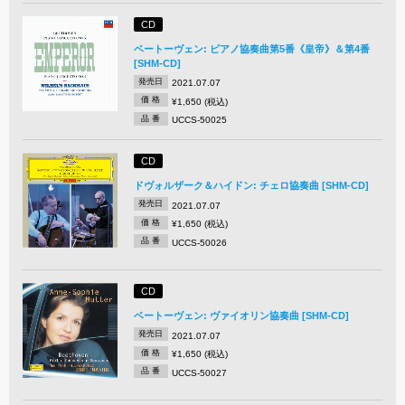
CD
ベートーヴェン: ピアノ協奏曲第5番《皇帝》＆第4番
[SHM-CD]
発売日
2021.07.07
価 格
¥1,650 (税込)
品 番
UCCS-50025
CD
ドヴォルザーク＆ハイドン: チェロ協奏曲 [SHM-CD]
発売日
2021.07.07
価 格
¥1,650 (税込)
品 番
UCCS-50026
CD
ベートーヴェン: ヴァイオリン協奏曲 [SHM-CD]
発売日
2021.07.07
価 格
¥1,650 (税込)
品 番
UCCS-50027