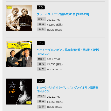
CD
ブラームス: ピアノ協奏曲第1番 [SHM-CD]
発売日
2021.07.07
価 格
¥1,650 (税込)
品 番
UCCS-50038
CD
ベートーヴェン:ピアノ協奏曲第4番・第5番《皇帝》
[SHM-CD]
発売日
2021.07.07
価 格
¥1,650 (税込)
品 番
UCCS-50039
CD
シェーンベルク＆シベリウス: ヴァイオリン協奏曲
[SHM-CD]
発売日
2021.07.07
価 格
¥1,650 (税込)
品 番
UCCS-50040