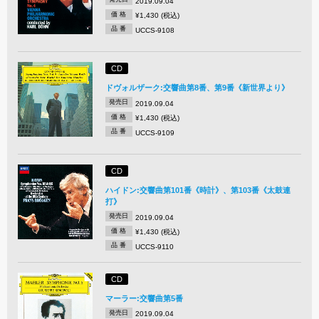
2019.09.04
価 格
¥1,430 (税込)
品 番
UCCS-9108
CD
ドヴォルザーク:交響曲第8番、第9番《新世界より》
発売日
2019.09.04
価 格
¥1,430 (税込)
品 番
UCCS-9109
CD
ハイドン:交響曲第101番《時計》、第103番《太鼓連
打》
発売日
2019.09.04
価 格
¥1,430 (税込)
品 番
UCCS-9110
CD
マーラー:交響曲第5番
発売日
2019.09.04