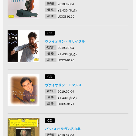
発売日
2019.09.04
価 格
¥1,430 (税込)
品 番
UCCS-9169
CD
ヴァイオリン・リサイタル
発売日
2019.09.04
価 格
¥1,430 (税込)
品 番
UCCS-9170
CD
ヴァイオリン・ロマンス
発売日
2019.09.04
価 格
¥1,430 (税込)
品 番
UCCS-9171
CD
バッハ: オルガン名曲集
発売日
2019.09.04