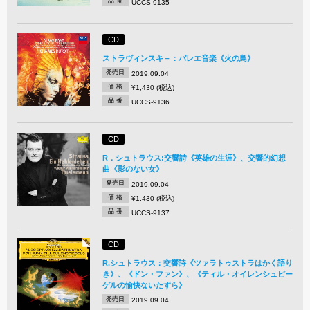
品 番
UCCS-9135
CD
ストラヴィンスキ－：バレエ音楽《火の鳥》
発売日
2019.09.04
価 格
¥1,430 (税込)
品 番
UCCS-9136
CD
R．シュトラウス:交響詩《英雄の生涯》、交響的幻想
曲《影のない女》
発売日
2019.09.04
価 格
¥1,430 (税込)
品 番
UCCS-9137
CD
R.シュトラウス：交響詩《ツァラトゥストラはかく語り
き》、《ドン・ファン》、《ティル・オイレンシュピー
ゲルの愉快ないたずら》
発売日
2019.09.04