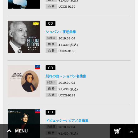
¥1,430 (税込)
品 番
UCCS-9179
CD
ショパン：夜想曲集
発売日
2019.09.04
価 格
¥1,430 (税込)
品 番
UCCS-9180
CD
別れの曲～ショパン名曲集
発売日
2019.09.04
価 格
¥1,430 (税込)
品 番
UCCS-9181
CD
ドビュッシー: ピアノ名曲集
発売日
2019.09.04
MENU
価 格
¥1,430 (税込)