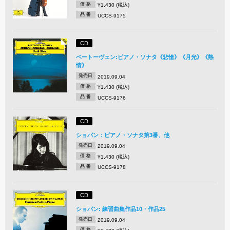
価 格
¥1,430 (税込)
品 番
UCCS-9175
CD
ベートーヴェン:ピアノ・ソナタ《悲愴》《月光》《熱
情》
発売日
2019.09.04
価 格
¥1,430 (税込)
品 番
UCCS-9176
CD
ショパン：ピアノ・ソナタ第3番、他
発売日
2019.09.04
価 格
¥1,430 (税込)
品 番
UCCS-9178
CD
ショパン: 練習曲集作品10・作品25
発売日
2019.09.04
価 格