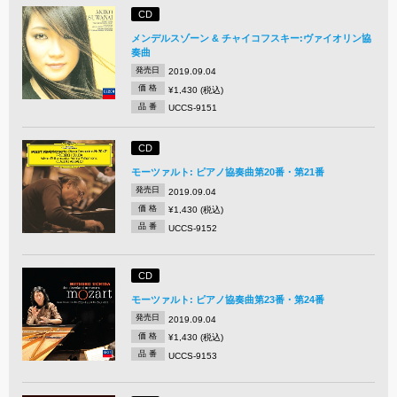
CD
メンデルスゾーン & チャイコフスキー:ヴァイオリン協
奏曲
発売日
2019.09.04
価 格
¥1,430 (税込)
品 番
UCCS-9151
CD
モーツァルト: ピアノ協奏曲第20番・第21番
発売日
2019.09.04
価 格
¥1,430 (税込)
品 番
UCCS-9152
CD
モーツァルト: ピアノ協奏曲第23番・第24番
発売日
2019.09.04
価 格
¥1,430 (税込)
品 番
UCCS-9153