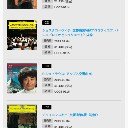
価 格
¥1,430 (税込)
品 番
UCCS-9114
CD
ショスタコーヴィチ: 交響曲第5番/プロコフィエフ: バ
レエ《ロメオとジュリエット》抜粋
発売日
2019.09.04
価 格
¥1,430 (税込)
品 番
UCCS-9115
CD
R.シュトラウス: アルプス交響曲 他
発売日
2019.09.04
価 格
¥1,430 (税込)
品 番
UCCS-9116
CD
チャイコフスキー: 交響曲第6番《悲愴》
発売日
2019.09.04
価 格
¥1,430 (税込)