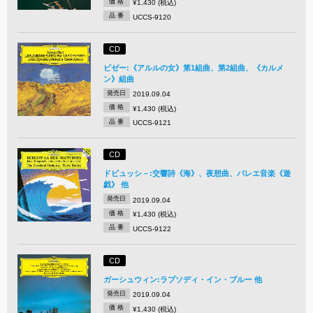
価 格
¥1,430 (税込)
品 番
UCCS-9120
CD
ビゼー:《アルルの女》第1組曲、第2組曲、《カルメ
ン》組曲
発売日
2019.09.04
価 格
¥1,430 (税込)
品 番
UCCS-9121
CD
ドビュッシ－:交響詩《海》、夜想曲、バレエ音楽《遊
戯》 他
発売日
2019.09.04
価 格
¥1,430 (税込)
品 番
UCCS-9122
CD
ガーシュウィン:ラプソディ・イン・ブルー 他
発売日
2019.09.04
価 格
¥1,430 (税込)