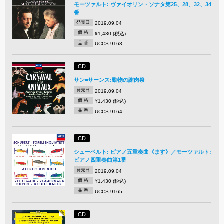
モーツァルト: ヴァイオリン・ソナタ第25、28、32、34
番
発売日
2019.09.04
価 格
¥1,430 (税込)
品 番
UCCS-9163
CD
サン=サーンス:動物の謝肉祭
発売日
2019.09.04
価 格
¥1,430 (税込)
品 番
UCCS-9164
CD
シューベルト: ピアノ五重奏曲《ます》／モーツァルト:
ピアノ四重奏曲第1番
発売日
2019.09.04
価 格
¥1,430 (税込)
品 番
UCCS-9165
CD