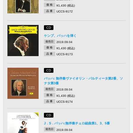
価 格
¥1,430 (税込)
品 番
UCCS-9172
CD
ケンプ、バッハを弾く
発売日
2019.09.04
価 格
¥1,430 (税込)
品 番
UCCS-9173
CD
バッハ: 無伴奏ヴァイオリン・パルティータ第2番、ソ
ナタ第3番
発売日
2019.09.04
価 格
¥1,430 (税込)
品 番
UCCS-9174
CD
J．S．バッハ:無伴奏チェロ組曲第1、3、5番
発売日
2019.09.04