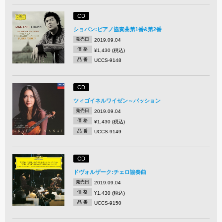
CD
ショパン:ピアノ協奏曲第1番&第2番
発売日
2019.09.04
価 格
¥1,430 (税込)
品 番
UCCS-9148
CD
ツィゴイネルワイゼン～パッション
発売日
2019.09.04
価 格
¥1,430 (税込)
品 番
UCCS-9149
CD
ドヴォルザーク:チェロ協奏曲
発売日
2019.09.04
価 格
¥1,430 (税込)
品 番
UCCS-9150