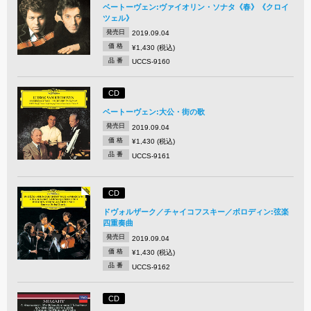
ベートーヴェン:ヴァイオリン・ソナタ《春》《クロイ
ツェル》
発売日
2019.09.04
価 格
¥1,430 (税込)
品 番
UCCS-9160
CD
ベートーヴェン:大公・街の歌
発売日
2019.09.04
価 格
¥1,430 (税込)
品 番
UCCS-9161
CD
ドヴォルザーク／チャイコフスキー／ボロディン:弦楽
四重奏曲
発売日
2019.09.04
価 格
¥1,430 (税込)
品 番
UCCS-9162
CD