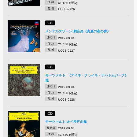
価 格
¥1,430 (税込)
品 番
UCCS-9126
CD
メンデルスゾーン:劇音楽《真夏の夜の夢》
発売日
2019.09.04
価 格
¥1,430 (税込)
品 番
UCCS-9127
CD
モーツァルト: 《アイネ・クライネ・ナハトムジーク》
他
発売日
2019.09.04
価 格
¥1,430 (税込)
品 番
UCCS-9128
CD
モーツァルト:オペラ序曲集
発売日
2019.09.04
価 格
¥1,430 (税込)