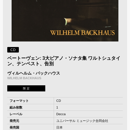
CD
ベートーヴェン: 3大ピアノ・ソナタ集 ワルトシュタイ
ン、テンペスト、告別
ヴィルヘルム・バックハウス
WILHELM BACKHAUS
限 定
フォーマット
CD
組み枚数
1
レーベル
Decca
発売元
ユニバーサル ミュージック合同会社
発売国
日本