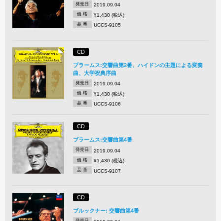
発売日
2019.09.04
価 格
¥1,430 (税込)
品 番
UCCS-9105
CD
ブラームス:交響曲第2番、ハイドンの主題による変奏
曲、大学祝典序曲
発売日
2019.09.04
価 格
¥1,430 (税込)
品 番
UCCS-9106
CD
ブラームス:交響曲第4番
発売日
2019.09.04
価 格
¥1,430 (税込)
品 番
UCCS-9107
CD
ブルックナー: 交響曲第4番
発売日