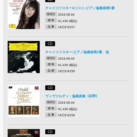
チャイコフスキー&リスト:ピアノ協奏曲第1番
発売日
2019.09.04
価 格
¥1,430 (税込)
品 番
UCCS-9157
CD
チャイコフスキー:ピアノ協奏曲第1番、他
発売日
2019.09.04
価 格
¥1,430 (税込)
品 番
UCCS-9158
CD
ヴィヴァルディ：協奏曲集《四季》
発売日
2019.09.04
価 格
¥1,430 (税込)
品 番
UCCS-9159
CD