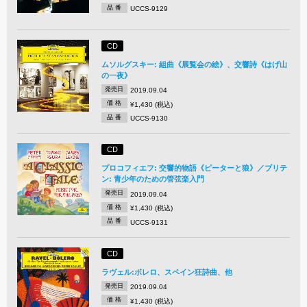
品 番
UCCS-9129
CD
ムソルグスキー: 組曲《展覧会の絵》、交響詩《はげ山
の一夜》
発売日
2019.09.04
価 格
¥1,430 (税込)
品 番
UCCS-9130
CD
プロコフィエフ: 交響的物語《ピーターと狼》／ブリテ
ン: 青少年のための管弦楽入門
発売日
2019.09.04
価 格
¥1,430 (税込)
品 番
UCCS-9131
CD
ラヴェル:ボレロ、スペイン狂詩曲、他
発売日
2019.09.04
価 格
¥1,430 (税込)