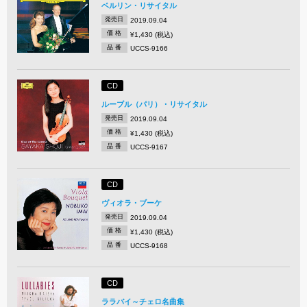
ベルリン・リサイタル
発売日
2019.09.04
価 格
¥1,430 (税込)
品 番
UCCS-9166
CD
ルーブル（パリ）・リサイタル
発売日
2019.09.04
価 格
¥1,430 (税込)
品 番
UCCS-9167
CD
ヴィオラ・ブーケ
発売日
2019.09.04
価 格
¥1,430 (税込)
品 番
UCCS-9168
CD
ララバイ～チェロ名曲集