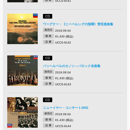
品 番
UCCS-9141
CD
ワーグナー：《ニーベルングの指環》管弦楽曲集
発売日
2019.09.04
価 格
¥1,430 (税込)
品 番
UCCS-9142
CD
パッヘルベルのカノン～バロック名曲集
発売日
2019.09.04
価 格
¥1,430 (税込)
品 番
UCCS-9143
CD
ニューイヤー・コンサート2002
発売日
2019.09.04
価 格
¥1,430 (税込)
品 番
UCCS-9144