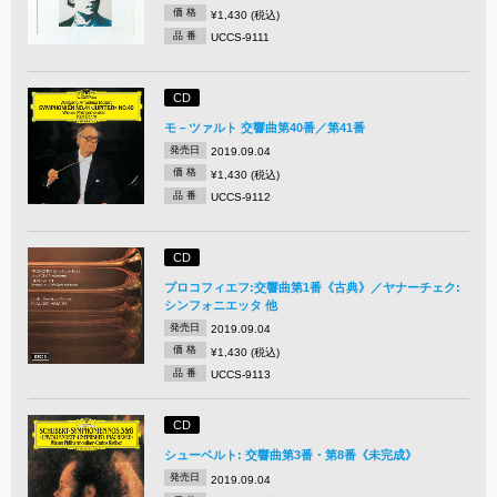
価 格
¥1,430 (税込)
品 番
UCCS-9111
CD
モ－ツァルト 交響曲第40番／第41番
発売日
2019.09.04
価 格
¥1,430 (税込)
品 番
UCCS-9112
CD
プロコフィエフ:交響曲第1番《古典》／ヤナーチェク:
シンフォニエッタ 他
発売日
2019.09.04
価 格
¥1,430 (税込)
品 番
UCCS-9113
CD
シューベルト: 交響曲第3番・第8番《未完成》
発売日
2019.09.04