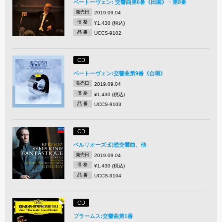
ベートーヴェン: 交響曲第6番《田園》・第8番
発売日
2019.09.04
価 格
¥1,430 (税込)
品 番
UCCS-9102
CD
ベートーヴェン:交響曲第9番《合唱》
発売日
2019.09.04
価 格
¥1,430 (税込)
品 番
UCCS-9103
CD
ベルリオーズ:幻想交響曲、他
発売日
2019.09.04
価 格
¥1,430 (税込)
品 番
UCCS-9104
CD
ブラームス:交響曲第1番