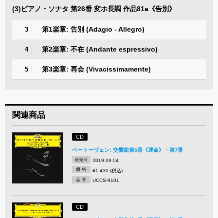
(3)ピアノ・ソナタ 第26番 変ホ長調 作品81a《告別》
第1楽章: 告別 (Adagio - Allegro)
3
第2楽章: 不在 (Andante espressivo)
4
第3楽章: 再会 (Vivacissimamente)
5
関連商品
CD
ベートーヴェン: 交響曲第5番《運命》・第7番
発売日
2019.09.04
価 格
¥1,430 (税込)
品 番
UCCS-9101
CD