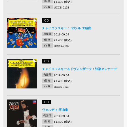
価 格
¥1,430 (税込)
品 番
UCCS-9138
CD
チャイコフスキー： 3大バレエ組曲
発売日
2019.09.04
価 格
¥1,430 (税込)
品 番
UCCS-9139
CD
チャイコフスキー＆ドヴォルザーク：弦楽セレナーデ
発売日
2019.09.04
価 格
¥1,430 (税込)
品 番
UCCS-9140
CD
ヴェルディ:序曲集
発売日
2019.09.04
価 格
¥1,430 (税込)