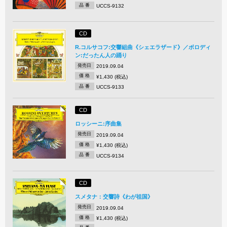
品 番
UCCS-9132
CD
R.コルサコフ:交響組曲《シェエラザード》／ボロディ
ン:だったん人の踊り
発売日
2019.09.04
価 格
¥1,430 (税込)
品 番
UCCS-9133
CD
ロッシーニ:序曲集
発売日
2019.09.04
価 格
¥1,430 (税込)
品 番
UCCS-9134
CD
スメタナ：交響詩《わが祖国》
発売日
2019.09.04
価 格
¥1,430 (税込)