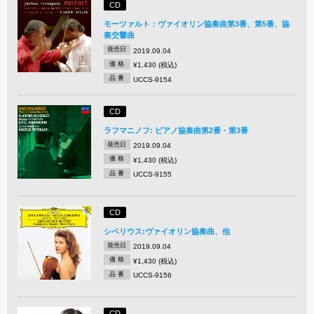
CD
モーツァルト：ヴァイオリン協奏曲第3番、第5番、協
奏交響曲
発売日
2019.09.04
価 格
¥1,430 (税込)
品 番
UCCS-9154
CD
ラフマニノフ: ピアノ協奏曲第2番・第3番
発売日
2019.09.04
価 格
¥1,430 (税込)
品 番
UCCS-9155
CD
シベリウス:ヴァイオリン協奏曲、他
発売日
2019.09.04
価 格
¥1,430 (税込)
品 番
UCCS-9156
CD