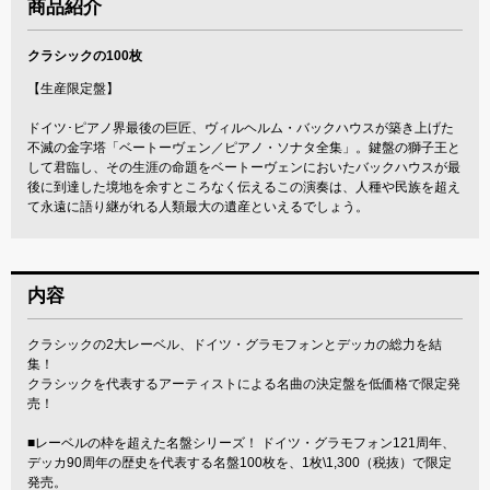
商品紹介
クラシックの100枚
【生産限定盤】
ドイツ･ピアノ界最後の巨匠、ヴィルヘルム・バックハウスが築き上げた
不滅の金字塔「ベートーヴェン／ピアノ・ソナタ全集」。鍵盤の獅子王と
して君臨し、その生涯の命題をベートーヴェンにおいたバックハウスが最
後に到達した境地を余すところなく伝えるこの演奏は、人種や民族を超え
て永遠に語り継がれる人類最大の遺産といえるでしょう。
内容
クラシックの2大レーベル、ドイツ・グラモフォンとデッカの総力を結
集！
クラシックを代表するアーティストによる名曲の決定盤を低価格で限定発
売！
■レーベルの枠を超えた名盤シリーズ！ ドイツ・グラモフォン121周年、
デッカ90周年の歴史を代表する名盤100枚を、1枚\1,300（税抜）で限定
発売。