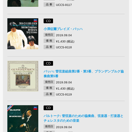
品 番
UCCS-9117
CD
小澤征爾プレイズ・バッハ
発売日
2019.09.04
価 格
¥1,430 (税込)
品 番
UCCS-9118
CD
バッハ: 管弦楽組曲第2番・第3番、ブランデンブルク協
奏曲第5番
発売日
2019.09.04
価 格
¥1,430 (税込)
品 番
UCCS-9119
CD
バルトーク: 管弦楽のための協奏曲、弦楽器・打楽器と
チェレスタのための音楽
発売日
2019.09.04