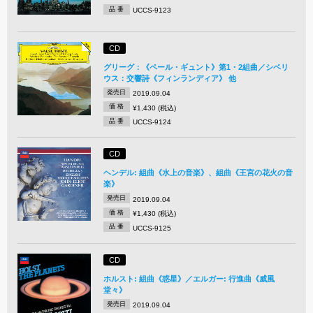
品 番
UCCS-9123
CD
グリーグ：《ペール・ギュント》第1・2組曲／シベリ
ウス：交響詩《フィンランディア》 他
発売日
2019.09.04
価 格
¥1,430 (税込)
品 番
UCCS-9124
CD
ヘンデル: 組曲《水上の音楽》、組曲《王宮の花火の音
楽》
発売日
2019.09.04
価 格
¥1,430 (税込)
品 番
UCCS-9125
CD
ホルスト: 組曲《惑星》／エルガー: 行進曲《威風
堂々》
発売日
2019.09.04