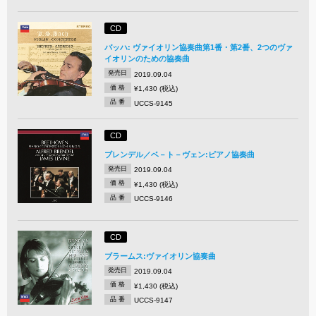
CD
バッハ: ヴァイオリン協奏曲第1番・第2番、2つのヴァ
イオリンのための協奏曲
発売日
2019.09.04
価 格
¥1,430 (税込)
品 番
UCCS-9145
CD
ブレンデル／ベ－ト－ヴェン:ピアノ協奏曲
発売日
2019.09.04
価 格
¥1,430 (税込)
品 番
UCCS-9146
CD
ブラームス:ヴァイオリン協奏曲
発売日
2019.09.04
価 格
¥1,430 (税込)
品 番
UCCS-9147