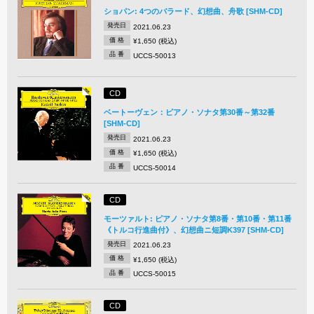
ショパン: 4つのバラード、幻想曲、舟歌 [SHM-CD]
発売日
2021.06.23
価 格
¥1,650 (税込)
品 番
UCCS-50013
CD
ベートーヴェン：ピアノ・ソナタ第30番～第32番
[SHM-CD]
発売日
2021.06.23
価 格
¥1,650 (税込)
品 番
UCCS-50014
CD
モーツァルト: ピアノ・ソナタ第8番・第10番・第11番
《トルコ行進曲付》、幻想曲ニ短調K397 [SHM-CD]
発売日
2021.06.23
価 格
¥1,650 (税込)
品 番
UCCS-50015
CD