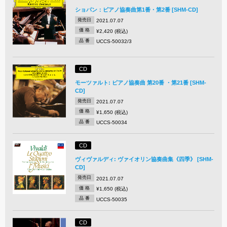
ショパン：ピアノ協奏曲第1番・第2番 [SHM-CD]
発売日
2021.07.07
価 格
¥2,420 (税込)
品 番
UCCS-50032/3
CD
モーツァルト: ピアノ協奏曲 第20番 ・第21番 [SHM-
CD]
発売日
2021.07.07
価 格
¥1,650 (税込)
品 番
UCCS-50034
CD
ヴィヴァルディ: ヴァイオリン協奏曲集《四季》 [SHM-
CD]
発売日
2021.07.07
価 格
¥1,650 (税込)
品 番
UCCS-50035
CD