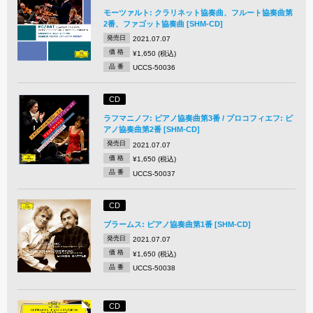
モーツァルト: クラリネット協奏曲、フルート協奏曲第
2番、ファゴット協奏曲 [SHM-CD]
発売日
2021.07.07
価 格
¥1,650 (税込)
品 番
UCCS-50036
CD
ラフマニノフ: ピアノ協奏曲第3番 / プロコフィエフ: ピ
アノ協奏曲第2番 [SHM-CD]
発売日
2021.07.07
価 格
¥1,650 (税込)
品 番
UCCS-50037
CD
ブラームス: ピアノ協奏曲第1番 [SHM-CD]
発売日
2021.07.07
価 格
¥1,650 (税込)
品 番
UCCS-50038
CD