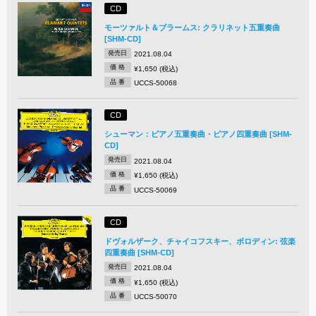
CD
モーツァルト＆ブラームス: クラリネット五重奏曲
[SHM-CD]
発売日
2021.08.04
価 格
¥1,650 (税込)
品 番
UCCS-50068
CD
シューマン：ピアノ五重奏曲・ピアノ四重奏曲 [SHM-
CD]
発売日
2021.08.04
価 格
¥1,650 (税込)
品 番
UCCS-50069
CD
ドヴォルザーク、チャイコフスキー、ボロディン: 弦楽
四重奏曲 [SHM-CD]
発売日
2021.08.04
価 格
¥1,650 (税込)
品 番
UCCS-50070