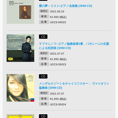
愛の夢～リスト:ピアノ名曲集 [SHM-CD]
発売日
2021.06.23
価 格
¥1,650 (税込)
品 番
UCCS-50022
CD
ラフマニノフ: ピアノ協奏曲第2番、パガニーニの主題
による狂詩曲 [SHM-CD]
発売日
2021.07.07
価 格
¥1,650 (税込)
品 番
UCCS-50023
CD
メンデルスゾーン＆チャイコフスキー： ヴァイオリン
協奏曲 [SHM-CD]
発売日
2021.07.07
価 格
¥1,650 (税込)
品 番
UCCS-50024
CD