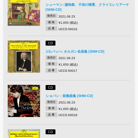
シューマン: 謝肉祭、子供の情景、クライスレリアーナ
[SHM-CD]
発売日
2021.06.23
価 格
¥1,650 (税込)
品 番
UCCS-50016
CD
J.S.バッハ: オルガン名曲集 [SHM-CD]
発売日
2021.06.23
価 格
¥1,650 (税込)
品 番
UCCS-50017
CD
ショパン：前奏曲集 [SHM-CD]
発売日
2021.06.23
価 格
¥1,650 (税込)
品 番
UCCS-50018
CD