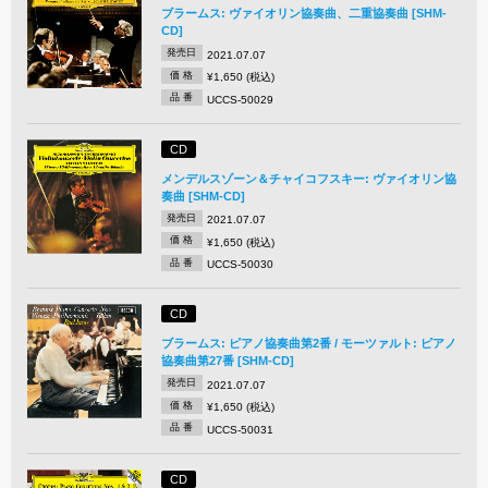
ブラームス: ヴァイオリン協奏曲、二重協奏曲 [SHM-
CD]
発売日
2021.07.07
価 格
¥1,650 (税込)
品 番
UCCS-50029
CD
メンデルスゾーン＆チャイコフスキー: ヴァイオリン協
奏曲 [SHM-CD]
発売日
2021.07.07
価 格
¥1,650 (税込)
品 番
UCCS-50030
CD
ブラームス: ピアノ協奏曲第2番 / モーツァルト: ピアノ
協奏曲第27番 [SHM-CD]
発売日
2021.07.07
価 格
¥1,650 (税込)
品 番
UCCS-50031
CD