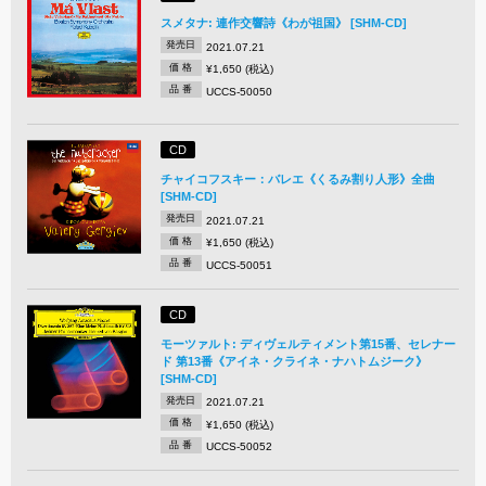
スメタナ: 連作交響詩《わが祖国》 [SHM-CD]
発売日
2021.07.21
価 格
¥1,650 (税込)
品 番
UCCS-50050
CD
チャイコフスキー：バレエ《くるみ割り人形》全曲
[SHM-CD]
発売日
2021.07.21
価 格
¥1,650 (税込)
品 番
UCCS-50051
CD
モーツァルト: ディヴェルティメント第15番、セレナー
ド 第13番《アイネ・クライネ・ナハトムジーク》
[SHM-CD]
発売日
2021.07.21
価 格
¥1,650 (税込)
品 番
UCCS-50052