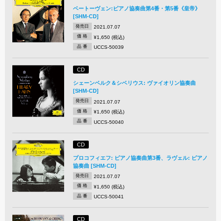
ベートーヴェン:ピアノ協奏曲第4番・第5番《皇帝》
[SHM-CD]
発売日
2021.07.07
価 格
¥1,650 (税込)
品 番
UCCS-50039
CD
シェーンベルク＆シベリウス: ヴァイオリン協奏曲
[SHM-CD]
発売日
2021.07.07
価 格
¥1,650 (税込)
品 番
UCCS-50040
CD
プロコフィエフ: ピアノ協奏曲第3番、ラヴェル: ピアノ
協奏曲 [SHM-CD]
発売日
2021.07.07
価 格
¥1,650 (税込)
品 番
UCCS-50041
CD