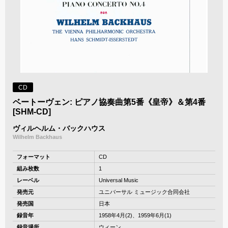
CD
ベートーヴェン: ピアノ協奏曲第5番《皇帝》＆第4番
[SHM-CD]
ヴィルヘルム・バックハウス
Wilhelm Backhaus
フォーマット
CD
組み枚数
1
レーベル
Universal Music
発売元
ユニバーサル ミュージック合同会社
発売国
日本
録音年
1958年4月(2)、1959年6月(1)
録音場所
ウィーン