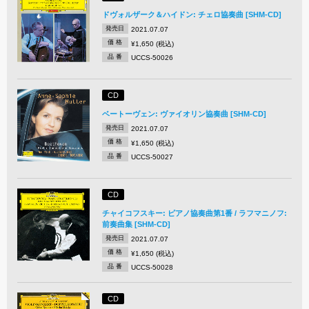
ドヴォルザーク＆ハイドン: チェロ協奏曲 [SHM-CD]
発売日
2021.07.07
価 格
¥1,650 (税込)
品 番
UCCS-50026
CD
ベートーヴェン: ヴァイオリン協奏曲 [SHM-CD]
発売日
2021.07.07
価 格
¥1,650 (税込)
品 番
UCCS-50027
CD
チャイコフスキー: ピアノ協奏曲第1番 / ラフマニノフ:
前奏曲集 [SHM-CD]
発売日
2021.07.07
価 格
¥1,650 (税込)
品 番
UCCS-50028
CD