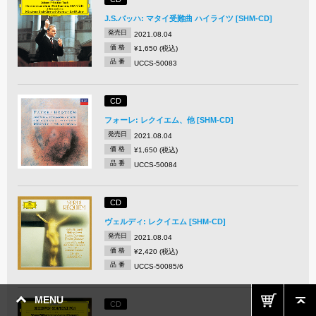
J.S.バッハ: マタイ受難曲 ハイライツ [SHM-CD]
発売日
2021.08.04
価 格
¥1,650 (税込)
品 番
UCCS-50083
CD
フォーレ: レクイエム、他 [SHM-CD]
発売日
2021.08.04
価 格
¥1,650 (税込)
品 番
UCCS-50084
CD
ヴェルディ: レクイエム [SHM-CD]
発売日
2021.08.04
価 格
¥2,420 (税込)
品 番
UCCS-50085/6
MENU
CD