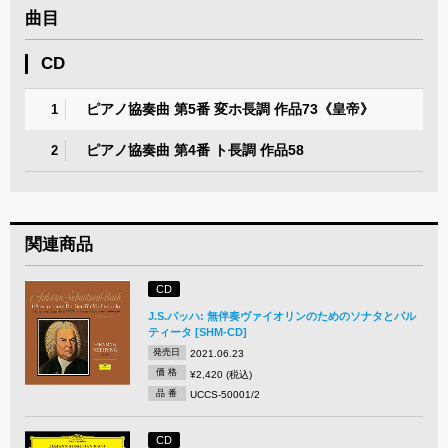
曲目
CD
ピアノ協奏曲 第5番 変ホ長調 作品73《皇帝》
1
ピアノ協奏曲 第4番 ト長調 作品58
2
関連商品
CD
J.S.バッハ: 無伴奏ヴァイオリンのためのソナタとパル
ティータ [SHM-CD]
発売日
2021.06.23
価 格
¥2,420 (税込)
品 番
UCCS-50001/2
CD