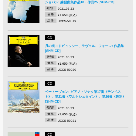
ショパン: 練習曲集作品10・作品25 [SHM-CD]
発売日
2021.06.23
価 格
¥1,650 (税込)
品 番
UCCS-50019
CD
月の光～ドビュッシー、ラヴェル、フォーレ: 作品集
[SHM-CD]
発売日
2021.06.23
価 格
¥1,650 (税込)
品 番
UCCS-50020
CD
ベートーヴェン: ピアノ・ソナタ第17番《テンペス
ト》、第21番《ワルトシュタイン》、第26番《告別》
[SHM-CD]
発売日
2021.06.23
価 格
¥1,650 (税込)
品 番
UCCS-50021
CD