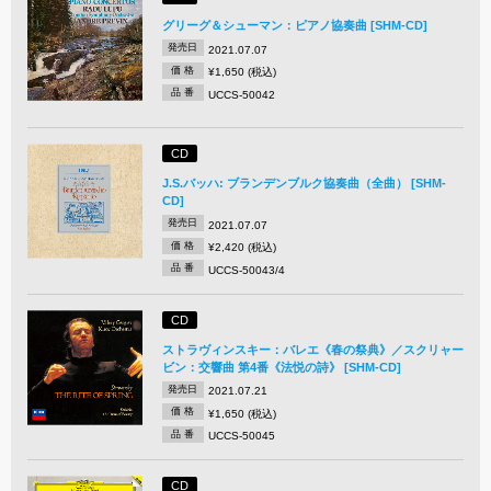
グリーグ＆シューマン：ピアノ協奏曲 [SHM-CD]
発売日
2021.07.07
価 格
¥1,650 (税込)
品 番
UCCS-50042
CD
J.S.バッハ: ブランデンブルク協奏曲（全曲） [SHM-
CD]
発売日
2021.07.07
価 格
¥2,420 (税込)
品 番
UCCS-50043/4
CD
ストラヴィンスキー：バレエ《春の祭典》／スクリャー
ビン：交響曲 第4番《法悦の詩》 [SHM-CD]
発売日
2021.07.21
価 格
¥1,650 (税込)
品 番
UCCS-50045
CD