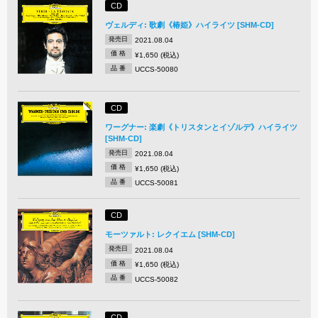
CD
ヴェルディ: 歌劇《椿姫》ハイライツ [SHM-CD]
発売日
2021.08.04
価 格
¥1,650 (税込)
品 番
UCCS-50080
CD
ワーグナー: 楽劇《トリスタンとイゾルデ》ハイライツ
[SHM-CD]
発売日
2021.08.04
価 格
¥1,650 (税込)
品 番
UCCS-50081
CD
モーツァルト: レクイエム [SHM-CD]
発売日
2021.08.04
価 格
¥1,650 (税込)
品 番
UCCS-50082
CD