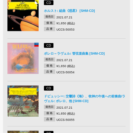
CD
ホルスト: 組曲《惑星》 [SHM-CD]
発売日
2021.07.21
価 格
¥1,650 (税込)
品 番
UCCS-50053
CD
ボレロ～ラヴェル: 管弦楽曲集 [SHM-CD]
発売日
2021.07.21
価 格
¥1,650 (税込)
品 番
UCCS-50054
CD
ドビュッシー: 交響詩《海》、牧神の午後への前奏曲/ラ
ヴェル: ボレロ、他 [SHM-CD]
発売日
2021.07.21
価 格
¥1,650 (税込)
品 番
UCCS-50055