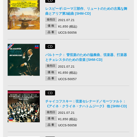
CD
レスピーギ:ローマ三部作、リュートのための古風な舞
曲とアリア第3組曲 [SHM-CD]
発売日
2021.07.21
価 格
¥1,650 (税込)
品 番
UCCS-50056
CD
バルトーク： 管弦楽のための協奏曲、弦楽器、打楽器
とチェレスタのための音楽 [SHM-CD]
発売日
2021.07.21
価 格
¥1,650 (税込)
品 番
UCCS-50057
CD
チャイコフスキー：弦楽セレナード／モーツァルト：
《アイネ・クライネ・ナハトムジーク》 他 [SHM-CD]
発売日
2021.07.21
価 格
¥1,650 (税込)
品 番
UCCS-50058