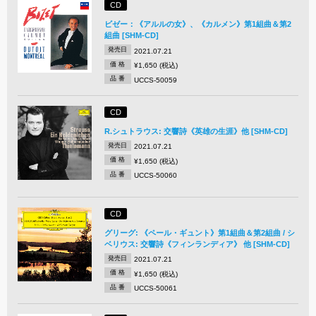
CD
ビゼー：《アルルの女》、《カルメン》第1組曲＆第2
組曲 [SHM-CD]
発売日
2021.07.21
価 格
¥1,650 (税込)
品 番
UCCS-50059
CD
R.シュトラウス: 交響詩《英雄の生涯》他 [SHM-CD]
発売日
2021.07.21
価 格
¥1,650 (税込)
品 番
UCCS-50060
CD
グリーグ: 《ペール・ギュント》第1組曲＆第2組曲 / シ
ベリウス: 交響詩《フィンランディア》 他 [SHM-CD]
発売日
2021.07.21
価 格
¥1,650 (税込)
品 番
UCCS-50061