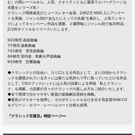
む）の両レーベルから、人気、クオリティともに最高でエバーグリーンな
名盤をシリーズ化！
クラシック関係者及びニュースレター会員、計約2万 5000 人にアンケー
トを実施。ジャンル別の“あなたにとっての名曲”を集計し、人気ランキン
グによってキャンペーン作品を選盤。２週間毎にジャンル別で各20作品、
計100タイトルをリリースいたします。
6/23発売 器楽曲編
7/7発売 協奏曲編
7/21発売 管弦楽曲編
8/4発売 室内楽、歌劇＆声楽曲編
8/18発売 交響曲編
◆クラシックとの出会い、入り口となる作品として、また日頃からクラシ
ックを愛聴されている方々には新たな気持ちで手に取っていただける作品
として、CDのブックレットには人気小説家による寄稿「私とクラシッ
ク」を掲載。小説家の方々のクラシックの楽しみ方をご紹介いたします。
◆全て簡潔で分かりやすい新規の楽曲解説原稿を掲載。
◆最良のマスターを使用し、そのポテンシャルをひき出す高音質SHM-CD
＆グリーン・カラー・レーベルコート仕様を採用。
『クラシック百貨店』特設ページ>>