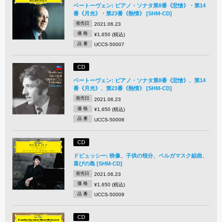
ベートーヴェン: ピアノ・ソナタ第8番《悲愴》・第14
番《月光》・第23番《熱情》 [SHM-CD]
発売日
2021.06.23
価 格
¥1,650 (税込)
品 番
UCCS-50007
CD
ベートーヴェン: ピアノ・ソナタ第8番《悲愴》、第14
番《月光》、第23番《熱情》 [SHM-CD]
発売日
2021.06.23
価 格
¥1,650 (税込)
品 番
UCCS-50008
CD
ドビュッシー: 映像、子供の領分、ベルガマスク組曲、
喜びの島 [SHM-CD]
発売日
2021.06.23
価 格
¥1,650 (税込)
品 番
UCCS-50009
CD