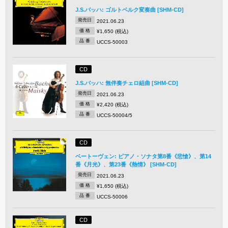
J.S.バッハ: ゴルトベルク変奏曲 [SHM-CD]
発売日
2021.06.23
価 格
¥1,650 (税込)
品 番
UCCS-50003
CD
J.S.バッハ: 無伴奏チェロ組曲 [SHM-CD]
発売日
2021.06.23
価 格
¥2,420 (税込)
品 番
UCCS-50004/5
CD
ベートーヴェン: ピアノ・ソナタ第8番《悲愴》、第14
番《月光》、第23番《熱情》 [SHM-CD]
発売日
2021.06.23
価 格
¥1,650 (税込)
品 番
UCCS-50006
CD