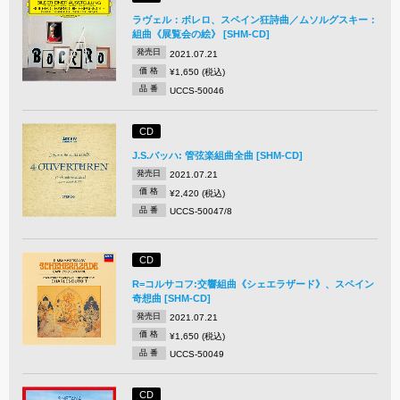
ラヴェル：ボレロ、スペイン狂詩曲／ムソルグスキー：
組曲《展覧会の絵》 [SHM-CD]
発売日
2021.07.21
価 格
¥1,650 (税込)
品 番
UCCS-50046
CD
J.S.バッハ: 管弦楽組曲全曲 [SHM-CD]
発売日
2021.07.21
価 格
¥2,420 (税込)
品 番
UCCS-50047/8
CD
R=コルサコフ:交響組曲《シェエラザード》、スペイン
奇想曲 [SHM-CD]
発売日
2021.07.21
価 格
¥1,650 (税込)
品 番
UCCS-50049
CD