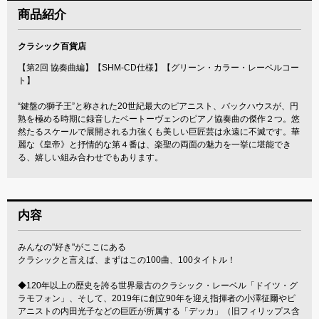
商品紹介
クラシック百貨店
【第2回 協奏曲編】【SHM-CD仕様】【グリーン・カラー・レーベルコー
ト】
“鍵盤の獅子王”と称された20世紀最大のピアニスト、バックハウスが、円
熟を極める時期に録音したベートーヴェンのピアノ協奏曲の傑作２つ。悠
然たるスケールで展開される力強くも美しい巨匠芸は永遠に不滅です。華
麗な《皇帝》と抒情的な第４番は、楽聖の両面の魅力を一挙に堪能でき
る、嬉しい組み合わせでもあります。
内容
みんなの"好き"がここにある
クラシックと言えば、まずはこの100曲、100タイトル！
◆120年以上の歴史を誇る世界最古のクラシック・レーベル「ドイツ・グ
ラモフォン」、そして、2019年に創立90年を迎え指揮者の小澤征爾やピ
アニストの内田光子などの巨匠が所属する「デッカ」（旧フィリップス含