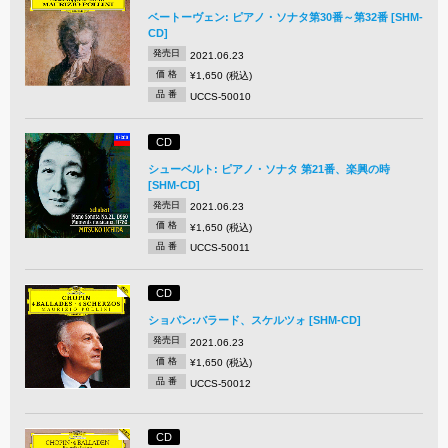
ベートーヴェン: ピアノ・ソナタ第30番～第32番 [SHM-
CD]
発売日
2021.06.23
価 格
¥1,650 (税込)
品 番
UCCS-50010
CD
シューベルト: ピアノ・ソナタ 第21番、楽興の時
[SHM-CD]
発売日
2021.06.23
価 格
¥1,650 (税込)
品 番
UCCS-50011
CD
ショパン:バラード、スケルツォ [SHM-CD]
発売日
2021.06.23
価 格
¥1,650 (税込)
品 番
UCCS-50012
CD