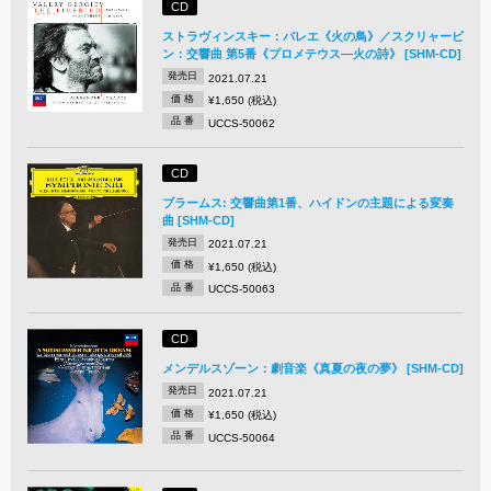
CD
ストラヴィンスキー：バレエ《火の鳥》／スクリャービ
ン：交響曲 第5番《プロメテウス―火の詩》 [SHM-CD]
発売日
2021.07.21
価 格
¥1,650 (税込)
品 番
UCCS-50062
CD
ブラームス: 交響曲第1番、ハイドンの主題による変奏
曲 [SHM-CD]
発売日
2021.07.21
価 格
¥1,650 (税込)
品 番
UCCS-50063
CD
メンデルスゾーン：劇音楽《真夏の夜の夢》 [SHM-CD]
発売日
2021.07.21
価 格
¥1,650 (税込)
品 番
UCCS-50064