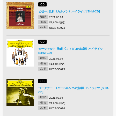
CD
ビゼー: 歌劇《カルメン》ハイライツ [SHM-CD]
発売日
2021.08.04
価 格
¥1,650 (税込)
品 番
UCCS-50074
CD
モーツァルト: 歌劇《フィガロの結婚》ハイライツ
[SHM-CD]
発売日
2021.08.04
価 格
¥1,650 (税込)
品 番
UCCS-50075
CD
ワーグナー: 《ニーベルングの指環》ハイライツ [SHM-
CD]
発売日
2021.08.04
価 格
¥1,650 (税込)
品 番
UCCS-50076