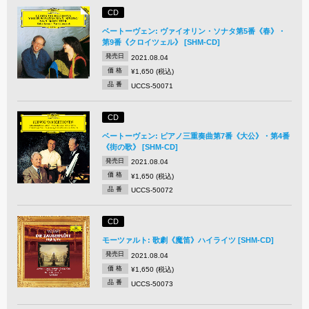
CD
ベートーヴェン: ヴァイオリン・ソナタ第5番《春》・
第9番《クロイツェル》 [SHM-CD]
発売日
2021.08.04
価 格
¥1,650 (税込)
品 番
UCCS-50071
CD
ベートーヴェン: ピアノ三重奏曲第7番《大公》・第4番
《街の歌》 [SHM-CD]
発売日
2021.08.04
価 格
¥1,650 (税込)
品 番
UCCS-50072
CD
モーツァルト: 歌劇《魔笛》ハイライツ [SHM-CD]
発売日
2021.08.04
価 格
¥1,650 (税込)
品 番
UCCS-50073