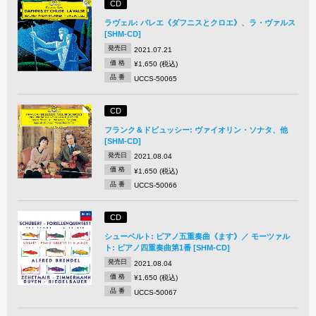
CD
ラヴェル: バレエ《ダフニスとクロエ》、ラ・ヴァルス
[SHM-CD]
発売日
2021.07.21
価 格
¥1,650 (税込)
品 番
UCCS-50065
CD
フランク＆ドビュッシー: ヴァイオリン・ソナタ、他
[SHM-CD]
発売日
2021.08.04
価 格
¥1,650 (税込)
品 番
UCCS-50066
CD
シューベルト: ピアノ五重奏曲《ます》／ モーツァル
ト: ピアノ四重奏曲第1番 [SHM-CD]
発売日
2021.08.04
価 格
¥1,650 (税込)
品 番
UCCS-50067