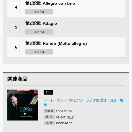
第1楽章: Allegro con brio
4
モノラル
第2楽章: Adagio
5
モノラル
第3楽章: Rondo (Molto allegro)
6
モノラル
関連商品
CD
ベートーヴェン: 3大ピアノ・ソナタ集 悲愴・月光・熱
情
発売日
2004.03.24
価 格
¥1,047 (税込)
品 番
UCCD-9155