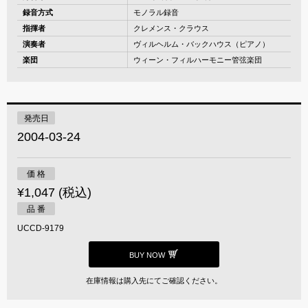
録音方式
モノラル録音
指揮者
クレメンス・クラウス
演奏者
ヴィルヘルム・バックハウス（ピアノ）
楽団
ウィーン・フィルハーモニー管弦楽団
発売日
2004-03-24
価 格
¥1,047 (税込)
品 番
UCCD-9179
BUY NOW
在庫情報は購入先にてご確認ください。