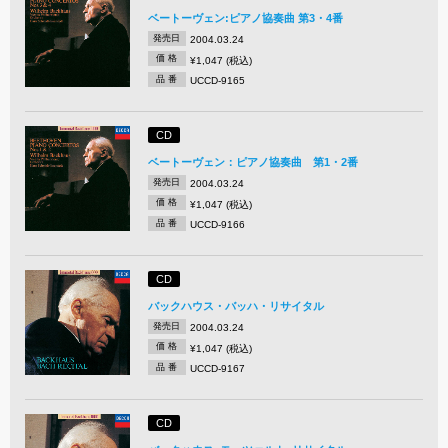
ベートーヴェン:ピアノ協奏曲 第3・4番
発売日
2004.03.24
価 格
¥1,047 (税込)
品 番
UCCD-9165
CD
ベートーヴェン：ピアノ協奏曲 第1・2番
発売日
2004.03.24
価 格
¥1,047 (税込)
品 番
UCCD-9166
CD
バックハウス・バッハ・リサイタル
発売日
2004.03.24
価 格
¥1,047 (税込)
品 番
UCCD-9167
CD