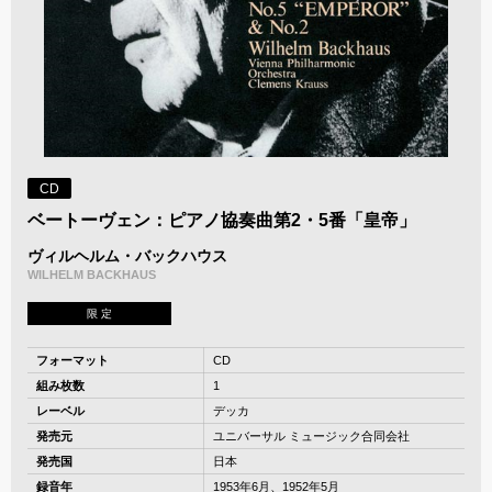
CD
ベートーヴェン：ピアノ協奏曲第2・5番「皇帝」
ヴィルヘルム・バックハウス
WILHELM BACKHAUS
限 定
フォーマット
CD
組み枚数
1
レーベル
デッカ
発売元
ユニバーサル ミュージック合同会社
発売国
日本
録音年
1953年6月、1952年5月