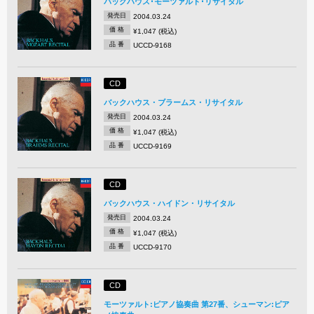
バックハウス･モーツァルト･リサイタル
発売日
2004.03.24
価 格
¥1,047 (税込)
品 番
UCCD-9168
CD
バックハウス・ブラームス・リサイタル
発売日
2004.03.24
価 格
¥1,047 (税込)
品 番
UCCD-9169
CD
バックハウス・ハイドン・リサイタル
発売日
2004.03.24
価 格
¥1,047 (税込)
品 番
UCCD-9170
CD
モーツァルト:ピアノ協奏曲 第27番、シューマン:ピア