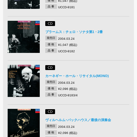
価 格
¥1,047 (税込)
品 番
UCCD-9181
CD
ブラームス：チェロ・ソナタ第1・2番
発売日
2004.03.24
価 格
¥1,047 (税込)
品 番
UCCD-9182
CD
カーネギー・ホール・リサイタル(MONO)
発売日
2004.03.24
価 格
¥2,096 (税込)
品 番
UCCD-9183/4
CD
ヴィルヘルム･バックハウス／最後の演奏会
発売日
2004.03.24
価 格
¥2,096 (税込)