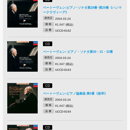
ベートーヴェン:ピアノ･ソナタ第28番･第29番《ハンマ
ークラヴィーア》
発売日
2004.03.24
価 格
¥1,047 (税込)
品 番
UCCD-9162
CD
ベートーヴェン: ピアノ・ソナタ第30・31・32番
発売日
2004.03.24
価 格
¥1,047 (税込)
品 番
UCCD-9163
CD
ベートーヴェン:ピアノ協奏曲 第5番《皇帝》
発売日
2004.03.24
価 格
¥1,047 (税込)
品 番
UCCD-9164
CD