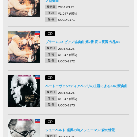
ノ協奏曲
発売日
2004.03.24
価 格
¥1,047 (税込)
品 番
UCCD-9171
CD
ブラームス: ピアノ協奏曲 第2番 変ロ長調 作品83
発売日
2004.03.24
価 格
¥1,047 (税込)
品 番
UCCD-9172
CD
ベートーヴェン:ディアベッリの主題による33の変奏曲
発売日
2004.03.24
価 格
¥1,047 (税込)
品 番
UCCD-9173
CD
シューベルト:楽興の時／シューマン:森の情景
発売日
2004.03.24