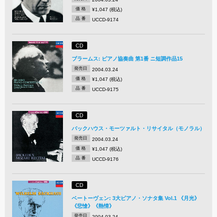
価 格
¥1,047 (税込)
品 番
UCCD-9174
CD
ブラームス: ピアノ協奏曲 第1番 ニ短調作品15
発売日
2004.03.24
価 格
¥1,047 (税込)
品 番
UCCD-9175
CD
バックハウス・モーツァルト・リサイタル（モノラル）
発売日
2004.03.24
価 格
¥1,047 (税込)
品 番
UCCD-9176
CD
ベートーヴェン: 3大ピアノ・ソナタ集 Vol.1 《月光》
《悲愴》《熱情》
発売日
2004.03.24