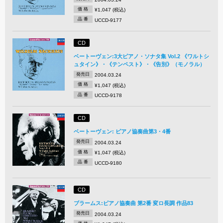
価 格
¥1,047 (税込)
品 番
UCCD-9177
CD
ベートーヴェン:3大ピアノ・ソナタ集 Vol.2 《ワルトシ
ュタイン》・《テンペスト》・《告別》（モノラル）
発売日
2004.03.24
価 格
¥1,047 (税込)
品 番
UCCD-9178
CD
ベートーヴェン: ピアノ協奏曲第3・4番
発売日
2004.03.24
価 格
¥1,047 (税込)
品 番
UCCD-9180
CD
ブラームス:ピアノ協奏曲 第2番 変ロ長調 作品83
発売日
2004.03.24