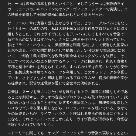
た。一つは映画の脚本を作るということ。そしてもう一つは実験的ライ
ヴ・ミュージカルをロンドンのヤング・ヴィック・シアターで実演し、そ
の映像を撮影して実際の映画に組み込むという計画だった。
ザ・フーの非常に力強く盛り上がるライヴと、ヒット・アルバムにもなっ
た『トミー』の成功の後、私は大胆不敵な音楽を作るプロジェクトに取り
組もうとした。それはライヴにしてもアルバムにしてもすべてを音楽で一
新するものになるはずだった。さらには映画を作りたいとも思っていた。
私は『ライフ・ハウス』を、気候変動と環境汚染によって衰退した国家の
到来を語る、不吉な問題提起として構想した。SF小説的な舞台設定にお
いて、ご都合主義で専制的な政府が国全体でロックダウンを強行し、そこ
ではすべての人が娯楽を提供するネットワークに接続され、慰めと食物と
平穏と精神の救いを与えられている。すべての住民は自宅にいながら安全
に、仮想現実を体験できるスーツを利用して、このネットワークを享受し
ている。さまざまな人生経験を得られるプログラムが、提携の娯楽企業か
ら提供され、配管や送電線を通じて全世帯に供給される。
音楽は、スーツを身につけた住民を統治する上で、非常に邪魔なものであ
ることが判明する。少しずつ音楽がプログラムから取り除かれていく。政
府の言いなりになることを拒む反逆者や無法者たちは、無理矢理改造した
バスやワゴン車を乗り回しながら、ロックンロールを聴いている。やがて
その反逆者たちが「ライフ・ハウス」と呼ばれる場所の噂を耳にするよう
になる。それはロンドンのどこかにあり、ライヴ音楽が演奏され、奇怪な
実験が行われているという。
ストーリーに関しても、ヤング・ヴィックでライヴ音楽の実験をするとい