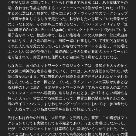
う有望な計画に関しても、どちらも作曲者である私には、ある意味でその
場に合わせた作品を創造するコンピューターの役割が求められた。相手に
するのは選ばれた観客で、彼らにはヤング・ヴィックでのワークショップ
に何度か参加してもらう予定だった。私が作りたいと願っていた音楽がど
のようなものか、その例を二つ挙げるなら、「ババ・オライリィ」や「無
法の世界 (Won’t Get Fooled Again)」のバック・トラックに使われている
電子音がそうだ。物語の中で、新しい指導者（その人物像の一部は私自身
が元になり、また別の部分は、当時一緒に仕事をしていて技術的な助言を
くれた人たちが元になっている）が各地でコンサートを主催し、その場に
ふさわしい音楽が制作され、最終的にはその音楽が政府のネットワークに
送り込まれて、抑圧された住民たちが自由を取り戻せるようになる。
ちなみに、政府のネットワーク・プロジェクトでは、参加する人々の多く
が次第に精神的な進歩を遂げていく。それは、人々が身動きの取れない状
態に置かれたまま、常に無数の人生経験を高速で注ぎ込まれながらそれを
楽しんでいることが一因となっている。ライフ・ハウスの実験が対象とな
る相手のもとに届き、音楽がネットワークを通じてあらゆる個人のエクス
ペリエンス・スーツへ秘密裏に送り込まれたとき、計り知れない精神性を
持った人々が一堂に会する衝撃によって、世界規模の騒乱が巻き起こる。
当のライフ・ハウス、すなわちヤング・ヴィックにおいては、参加者たち
が一人残らず、より高度な世界を目指して旅立っていく。
先ほど私は自分の計画を「大胆不敵」と形容した。事実、この構想はフィ
クションとしても実験としても不完全であり、うまく実現はしなかった。
だが、このプロジェクトからは素晴らしい音楽がいくつか生まれた。そし
てそこにあったアイディアはいつまでも私の心を捉えて離さない。その理