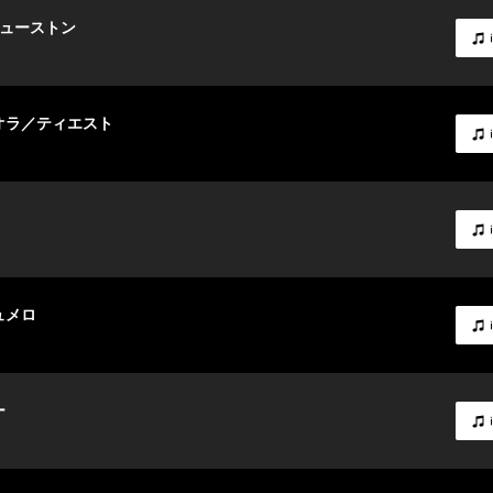
ヒューストン
・オラ／ティエスト
ュメロ
ー