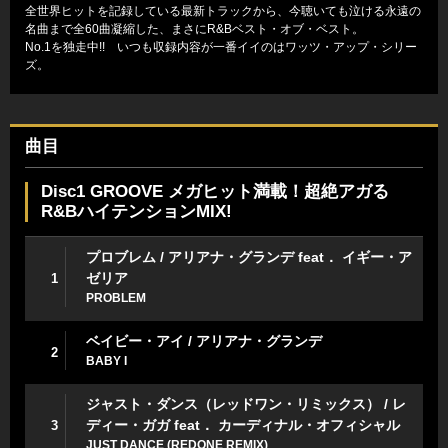
全世界ヒットを記録している最新トラックから、今聴いても泣ける永遠の
名曲まで全60曲凝縮した、まさにR&Bベスト・オブ・ベスト。
No.1を独走中!! いつも収録内容が一番イイのはワッツ・アップ・シリー
ズ。
曲目
Disc1 GROOVE メガヒット満載！超絶アガる
R&BハイテンションMIX!
プロブレム / アリアナ・グランデ feat． イギー・ア
ゼリア
1
PROBLEM
ベイビー・アイ / アリアナ・グランデ
2
BABY I
ジャスト・ダンス（レッドワン・リミックス） / レ
ディー・ガガ feat． カーディナル・オフィシャル
3
JUST DANCE (REDONE REMIX)