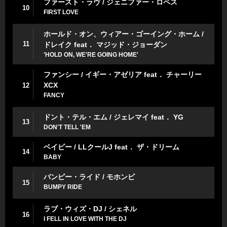
ファースト・ラヴ / ジェニファー・ロペス
10
FIRST LOVE
ホールド・オン、ウィアー・ゴーイング・ホーム /
11
ドレイク feat． マジッド・ジョーダン
'HOLD ON, WE'RE GOING HOME'
ファンシー / イギー・アゼリア feat． チャーリー
XCX
12
FANCY
ドント・テル・エム / ジェレマイ feat． YG
13
DON'T TELL 'EM
ベイビー / LLクールJ feat． ザ・ドリーム
14
BABY
バンピー・ライド / モホンビ
15
BUMPY RIDE
ラブ・ウィズ・DJ / シェネル
16
I FELL IN LOVE WITH THE DJ