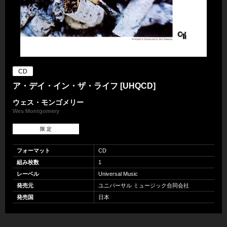
CD
ア・デイ・イン・ザ・ライフ [UHQCD]
ウェス・モンゴメリー
Wes Montgomery
限 定
フォーマット
CD
組み枚数
1
レーベル
Universal Music
発売元
ユニバーサル ミュージック合同会社
発売国
日本