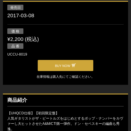
発売日
2017-03-08
価 格
¥2,200 (税込)
品 番
UCCU-8019
BUY NOW
在庫情報は購入先にてご確認ください。
商品紹介
【UHQCD仕様】【初回限定盤】
人気ギタリストがザ・ビートルズをはじめとするポップ・ナンバーをカヴ
ァーし大ヒットさせたA&M/CTI第一弾作。ドン・セベスキーの編曲も秀
逸。