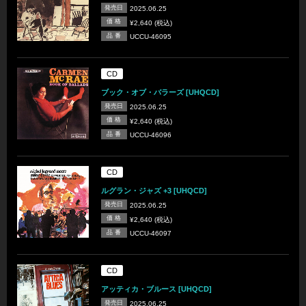
発売日
2025.06.25
価 格
¥2,640 (税込)
品 番
UCCU-46095
CD
ブック・オブ・バラーズ [UHQCD]
発売日
2025.06.25
価 格
¥2,640 (税込)
品 番
UCCU-46096
CD
ルグラン・ジャズ +3 [UHQCD]
発売日
2025.06.25
価 格
¥2,640 (税込)
品 番
UCCU-46097
CD
アッティカ・ブルース [UHQCD]
発売日
2025.06.25