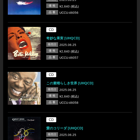
価 格
¥2,640 (税込)
品 番
UCCU-46056
CD
奇妙な果実 [UHQCD]
発売日
2025.06.25
価 格
¥2,640 (税込)
品 番
UCCU-46057
CD
この素晴らしき世界 [UHQCD]
発売日
2025.06.25
価 格
¥2,640 (税込)
品 番
UCCU-46058
CD
愛のコリーダ [UHQCD]
発売日
2025.06.25