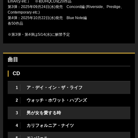
EmArcy etc.） ※初UHQCD化20作品
第3弾：2025年09月24日(水)発売 Concord編 (Riverside、Prestige、
Contemporary etc.)
第4弾：2025年10月22日(水)発売 Blue Note編
各50作品
※第3弾・第4弾は5/14(水)に解禁予定
曲目
CD
ア・デイ・イン・ザ・ライフ
1
ウォッチ・ホワット・ハプンズ
2
男が女を愛する時
3
カリフォルニア・ナイツ
4