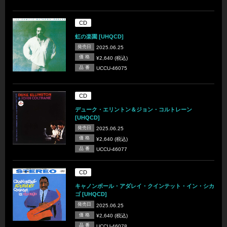
CD
虹の楽園 [UHQCD]
発売日
2025.06.25
価 格
¥2,640 (税込)
品 番
UCCU-46075
CD
デューク・エリントン＆ジョン・コルトレーン
[UHQCD]
発売日
2025.06.25
価 格
¥2,640 (税込)
品 番
UCCU-46077
CD
キャノンボール・アダレイ・クインテット・イン・シカ
ゴ [UHQCD]
発売日
2025.06.25
価 格
¥2,640 (税込)
品 番
UCCU-46078