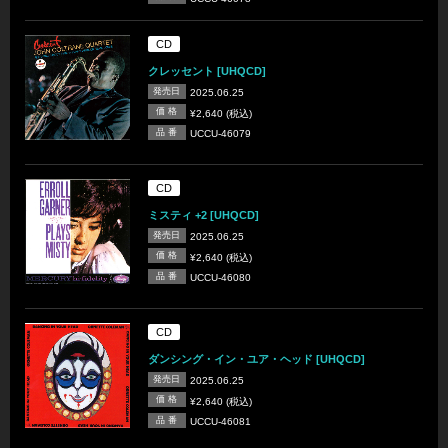
CD
クレッセント [UHQCD]
発売日
2025.06.25
価 格
¥2,640 (税込)
品 番
UCCU-46079
CD
ミスティ +2 [UHQCD]
発売日
2025.06.25
価 格
¥2,640 (税込)
品 番
UCCU-46080
CD
ダンシング・イン・ユア・ヘッド [UHQCD]
発売日
2025.06.25
価 格
¥2,640 (税込)
品 番
UCCU-46081