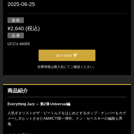
2025-06-25
価 格
¥2,640 (税込)
品 番
UCCU-46065
BUY NOW
在庫情報は購入先にてご確認ください。
商品紹介
Everything Jazz ～ 第2弾 Universal編
人気ギタリストがザ・ビートルズをはじめとするポップ・ナンバーをカヴ
ァーし大ヒットさせたA&M/CTI第一弾作。ドン・セベスキーの編曲も秀
逸。