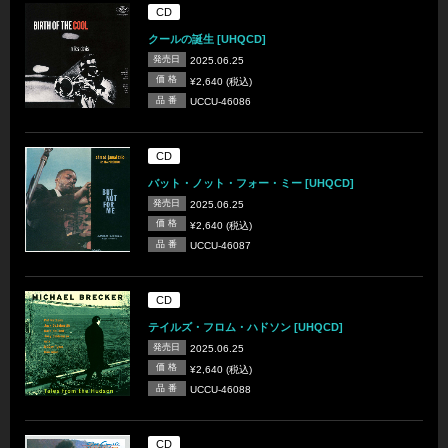
CD
クールの誕生 [UHQCD]
発売日
2025.06.25
価 格
¥2,640 (税込)
品 番
UCCU-46086
CD
バット・ノット・フォー・ミー [UHQCD]
発売日
2025.06.25
価 格
¥2,640 (税込)
品 番
UCCU-46087
CD
テイルズ・フロム・ハドソン [UHQCD]
発売日
2025.06.25
価 格
¥2,640 (税込)
品 番
UCCU-46088
CD