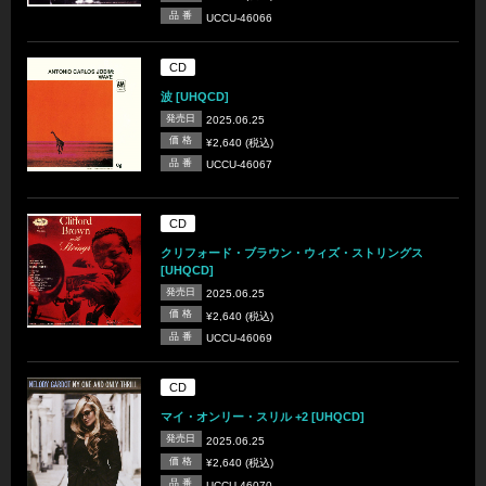
品 番
UCCU-46066
CD
波 [UHQCD]
発売日
2025.06.25
価 格
¥2,640 (税込)
品 番
UCCU-46067
CD
クリフォード・ブラウン・ウィズ・ストリングス
[UHQCD]
発売日
2025.06.25
価 格
¥2,640 (税込)
品 番
UCCU-46069
CD
マイ・オンリー・スリル +2 [UHQCD]
発売日
2025.06.25
価 格
¥2,640 (税込)
品 番
UCCU-46070