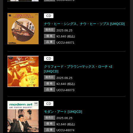
CD
ナウ・ヒー・シングス、ナウ・ヒー・ソブス [UHQCD]
発売日
2025.06.25
価 格
¥2,640 (税込)
品 番
UCCU-46071
CD
クリフォード・ブラウン=マックス・ローチ +2
[UHQCD]
発売日
2025.06.25
価 格
¥2,640 (税込)
品 番
UCCU-46073
CD
モダン・アート [UHQCD]
発売日
2025.06.25
価 格
¥2,640 (税込)
品 番
UCCU-46074