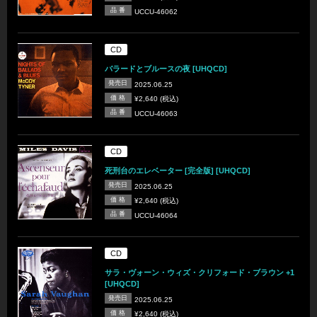
品 番
UCCU-46062
CD
バラードとブルースの夜 [UHQCD]
発売日
2025.06.25
価 格
¥2,640 (税込)
品 番
UCCU-46063
CD
死刑台のエレベーター [完全版] [UHQCD]
発売日
2025.06.25
価 格
¥2,640 (税込)
品 番
UCCU-46064
CD
サラ・ヴォーン・ウィズ・クリフォード・ブラウン +1
[UHQCD]
発売日
2025.06.25
価 格
¥2,640 (税込)