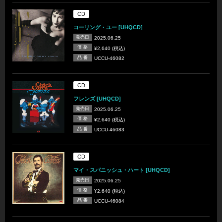
CD
コーリング・ユー [UHQCD]
発売日
2025.06.25
価 格
¥2,640 (税込)
品 番
UCCU-46082
CD
フレンズ [UHQCD]
発売日
2025.06.25
価 格
¥2,640 (税込)
品 番
UCCU-46083
CD
マイ・スパニッシュ・ハート [UHQCD]
発売日
2025.06.25
価 格
¥2,640 (税込)
品 番
UCCU-46084