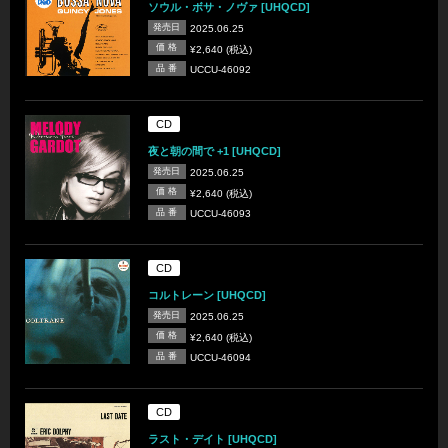
ソウル・ボサ・ノヴァ [UHQCD]
発売日
2025.06.25
価 格
¥2,640 (税込)
品 番
UCCU-46092
CD
夜と朝の間で +1 [UHQCD]
発売日
2025.06.25
価 格
¥2,640 (税込)
品 番
UCCU-46093
CD
コルトレーン [UHQCD]
発売日
2025.06.25
価 格
¥2,640 (税込)
品 番
UCCU-46094
CD
ラスト・デイト [UHQCD]