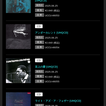
[UHQCD]
発売日
2025.06.25
価 格
¥2,640 (税込)
品 番
UCCU-46053
CD
アンダーカレント [UHQCD]
発売日
2025.06.25
価 格
¥2,640 (税込)
品 番
UCCU-46054
CD
至上の愛 [UHQCD]
発売日
2025.06.25
価 格
¥2,640 (税込)
品 番
UCCU-46055
CD
ライト・アズ・ア・フェザー [UHQCD]
発売日
2025.06.25