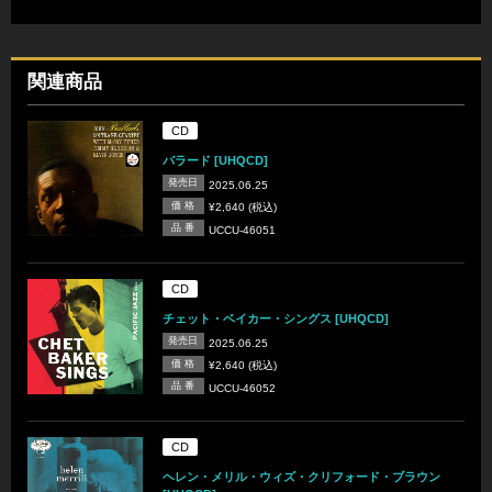
関連商品
CD
バラード [UHQCD]
発売日
2025.06.25
価 格
¥2,640 (税込)
品 番
UCCU-46051
CD
チェット・ベイカー・シングス [UHQCD]
発売日
2025.06.25
価 格
¥2,640 (税込)
品 番
UCCU-46052
CD
ヘレン・メリル・ウィズ・クリフォード・ブラウン