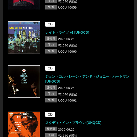
価 格
¥2,640 (税込)
品 番
UCCU-46059
CD
ナイト・ライツ +1 [UHQCD]
発売日
2025.06.25
価 格
¥2,640 (税込)
品 番
UCCU-46060
CD
ジョン・コルトレーン・アンド・ジョニー・ハートマン
[UHQCD]
発売日
2025.06.25
価 格
¥2,640 (税込)
品 番
UCCU-46061
CD
スタディ・イン・ブラウン [UHQCD]
発売日
2025.06.25
価 格
¥2,640 (税込)