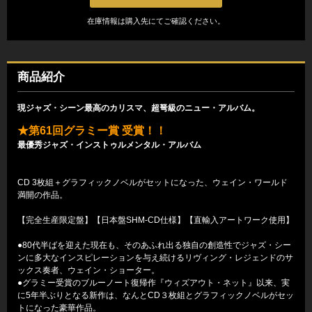
在庫情報は購入先にてご確認ください。
商品紹介
現ジャズ・シーン最高のカリスマ、超弩級のニュー・アルバム。
★第61回グラミー賞 受賞！！
最優秀ジャズ・インストゥルメンタル・アルバム
CD 3枚組＋グラフィックノベルがセットになった、ウェイン・ワールド
満開の作品。
【完全生産限定盤】【日本盤SHM-CD仕様】【直輸入アートワーク使用】
●80代半ばを迎えた現在も、そのあふれ出る独自の創造性でジャズ・シー
ンに多大なインスピレーションを与え続けるリヴィング・レジェンドのサ
ックス奏者、ウェイン・ショーター。
●グラミー受賞のブルーノート復帰作『ウィズアウト・ネット』以来、実
に5年半ぶりとなる新作は、なんとCD３枚組とグラフィックノベルがセッ
トになった豪華作品。