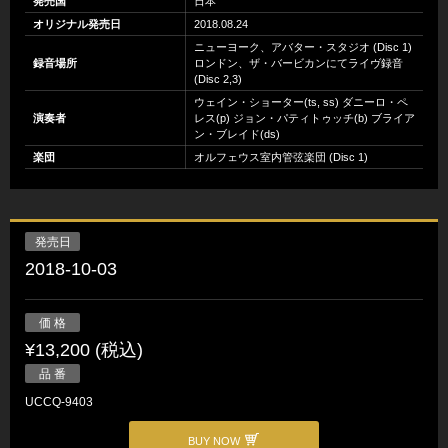
発売国
日本
オリジナル発売日
2018.08.24
ニューヨーク、アバター・スタジオ (Disc 1)
録音場所
ロンドン、ザ・バービカンにてライヴ録音
(Disc 2,3)
ウェイン・ショーター(ts, ss) ダニーロ・ペ
演奏者
レス(p) ジョン・パティトゥッチ(b) ブライア
ン・ブレイド(ds)
楽団
オルフェウス室内管弦楽団 (Disc 1)
発売日
2018-10-03
価 格
¥13,200 (税込)
品 番
UCCQ-9403
BUY NOW