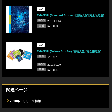
CD
EMANON (Standard Box set) [直輸入盤][完全限定盤]
発売日
2018.09.14
品 番
671-4396
CD
EMANON (Deluxe Box Set) [直輸入盤][完全限定盤]
付 属
アナログ
発売日
2018.09.29
品 番
671-4397
関連ページ
2018年 リリース情報