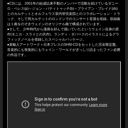
●CDには、2001年の結成以来不動のメンバーで活動を続けているダニー
ロ・ペレス(p)～ジョン・パティトゥッチ(b)～ブライアン・ブレイド(ds)
とのカルテットとオルフェウス室内管弦楽団とのコラボレーション・トラ
ック、そして同カルテットのロンドンでのコンサート音源を収録。収録曲
は１曲をのぞきウェインのオリジナル曲で構成されています。
●そして、少年時代から漫画を好んで描いていたというウェイン自身の原
作(モニカ・スライとの共作)、ランディ・ダバークのイラストによるグラ
フィックノベルを収録したスペシャルパッケージ。
●直輸入アートワーク＋日本プレスのSHM-CDをセットした完全限定盤。
音楽的にも視覚的にもウェイン・ワールドがぎっしり詰まったファン必携
の作品です。