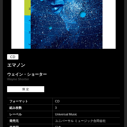
CD
エマノン
ウェイン・ショーター
Wayne Shorter
限 定
フォーマット
CD
組み枚数
3
レーベル
Universal Music
発売元
ユニバーサル ミュージック合同会社