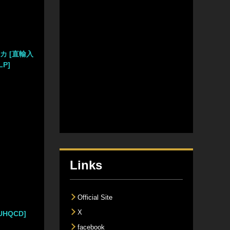
カ [直輸入
LP]
Links
Official Site
X
HQCD]
facebook