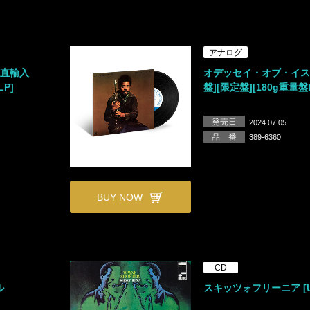
アナログ
 [直輸入
オデッセイ・オブ・イス
LP]
盤][限定盤][180g重量盤
発売日
2024.07.05
品 番
389-6360
BUY NOW
CD
ル
スキッツォフリーニア [U