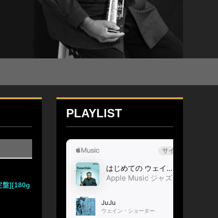
PLAYLIST
盤][180g