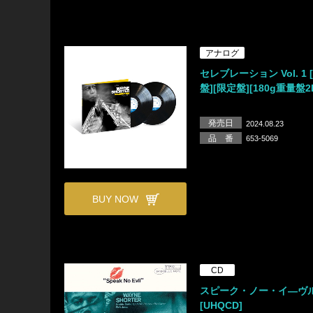
アナログ
セレブレーション Vol. 1
盤][限定盤][180g重量盤2
発売日
2024.08.23
品 番
653-5069
BUY NOW
CD
スピーク・ノー・イ―ヴ
[UHQCD]