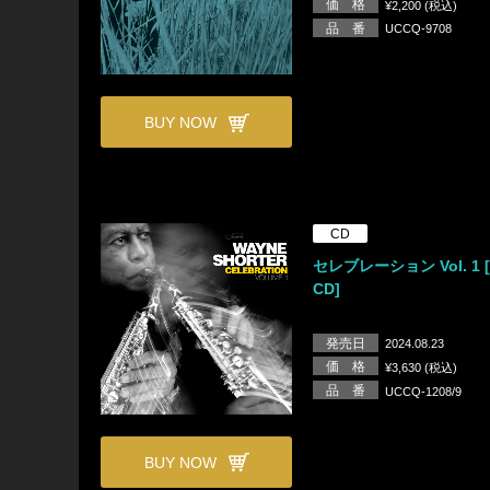
価 格
¥2,200 (税込)
品 番
UCCQ-9708
BUY NOW
CD
セレブレーション Vol. 1 [
CD]
発売日
2024.08.23
価 格
¥3,630 (税込)
品 番
UCCQ-1208/9
BUY NOW