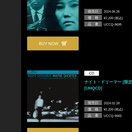
発売日
2024.06.26
価 格
¥2,200 (税込)
品 番
UCCQ-9695
BUY NOW
CD
ナイト・ドリーマー [限定
[UHQCD]
発売日
2024.02.28
価 格
¥2,200 (税込)
品 番
UCCQ-9665