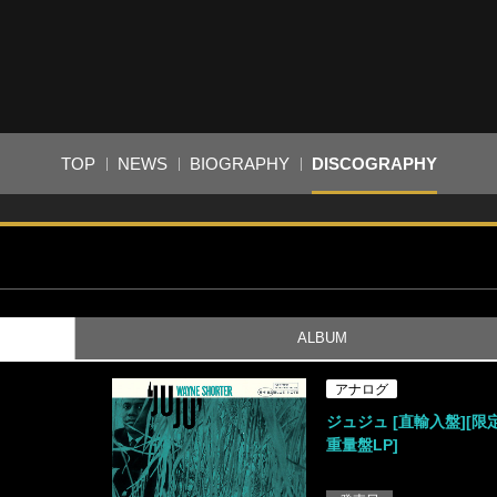
TOP
NEWS
BIOGRAPHY
DISCOGRAPHY
ALBUM
アナログ
ジュジュ [直輸入盤][限定
重量盤LP]