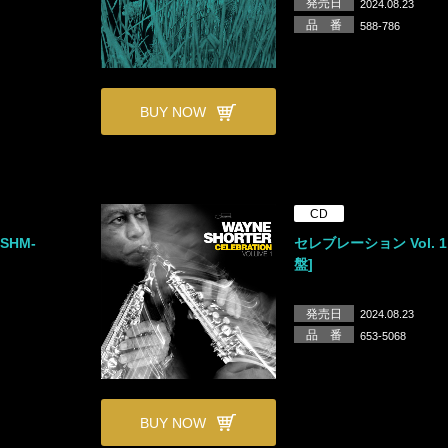
発売日
2024.08.23
品 番
588-786
BUY NOW
CD
SHM-
セレブレーション Vol. 1
盤]
発売日
2024.08.23
品 番
653-5068
BUY NOW