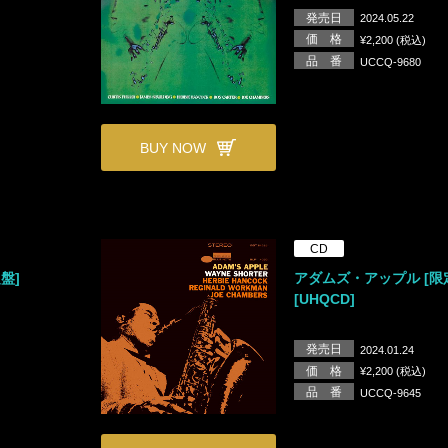
発売日
2024.05.22
価 格
¥2,200 (税込)
品 番
UCCQ-9680
BUY NOW
CD
盤]
アダムズ・アップル [限
[UHQCD]
発売日
2024.01.24
価 格
¥2,200 (税込)
品 番
UCCQ-9645