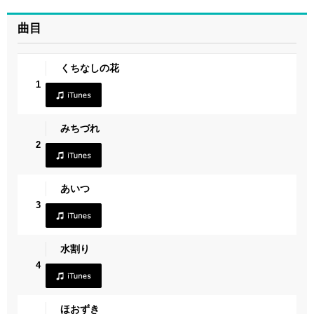
曲目
くちなしの花
1
みちづれ
2
あいつ
3
水割り
4
ほおずき