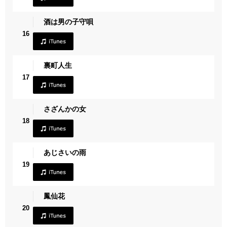
酒は男の子守唄
16
裏町人生
17
さざんかの女
18
あじさいの雨
19
鳳仙花
20