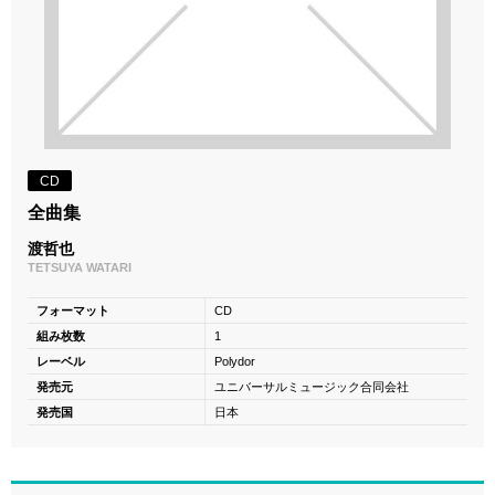
CD
全曲集
渡哲也
TETSUYA WATARI
フォーマット
CD
組み枚数
1
レーベル
Polydor
発売元
ユニバーサルミュージック合同会社
発売国
日本