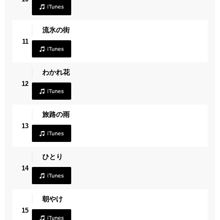
流氷の街
11
わかれ花
12
旅路の雨
13
ひとり
14
朝やけ
15