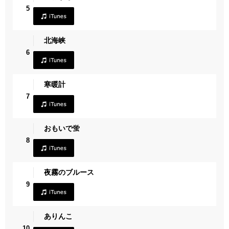
5
北海峡
6
寒暖計
7
おもいで蛍
8
夜霧のブルース
9
ありんこ
10