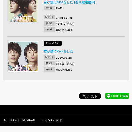
君が僕にKissをした [初回限定盤B]
付 属
DVD
発売日
2010.07.28
価 格
¥1,572 (税込)
品 番
UMCK-9364
CD MAXI
君が僕にKissをした
発売日
2010.07.28
価 格
¥1,047 (税込)
品 番
UMCK-5283
レーベル
USM JAPAN
ジャンル
邦楽