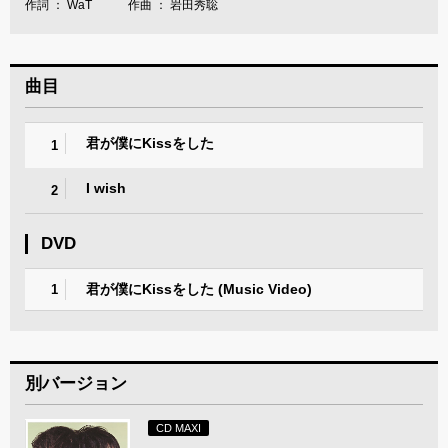
作詞 ： WaT 作曲 ： 岩田秀聡
曲目
君が僕にKissをした
1
I wish
2
DVD
君が僕にKissをした (Music Video)
1
別バージョン
CD MAXI