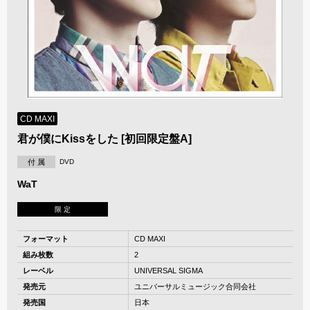
CD MAXI
君が僕にKissをした [初回限定盤A]
付 属
DVD
WaT
限 定
フォーマット
CD MAXI
組み枚数
2
レーベル
UNIVERSAL SIGMA
発売元
ユニバーサルミュージック合同会社
発売国
日本