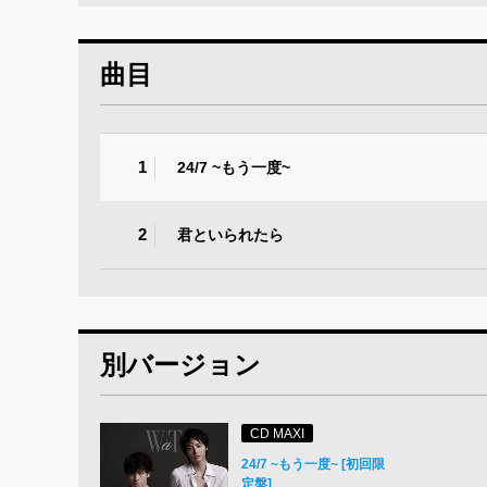
曲目
1
24/7 ~もう一度~
2
君といられたら
別バージョン
CD MAXI
24/7 ~もう一度~ [初回限
定盤]