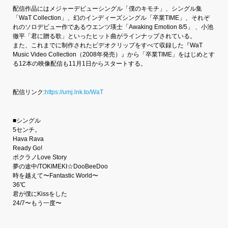
配信作品にはメジャーデビューシングル「僕のキモチ」、シングル集
「WaT Collection」、幻のインディーズシングル「卒業TIME」、それぞ
れのソロデビュー作であるウエンツ瑛士「Awaking Emotion 8/5」 、小池
徹平「君に贈る歌」といったヒット曲がラインナップされている。
また、これまでに制作されたビデオクリップをすべて収録した『WaT
Music Video Collection（2008年発売）』から「卒業TIME」をはじめとす
る12本の映像配信も11月1日からスタートする。
配信リンク:
https://umj.lnk.to/WaT
■シングル
5センチ。
Hava Rava
Ready Go!
ボクラノLove Story
夢の途中/TOKIMEKI☆DooBeeDoo
時を越えて〜Fantastic World〜
36℃
君が僕にKissをした
24/7〜もう一度〜