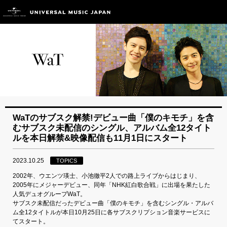
WaTのサブスク解禁!デビュー曲「僕のキモチ」を含
むサブスク未配信のシングル、アルバム全12タイト
ルを本日解禁&映像配信も11月1日にスタート
2023.10.25
TOPICS
2002年、ウエンツ瑛士、小池徹平2人での路上ライブからはじまり、
2005年にメジャーデビュー、同年「NHK紅白歌合戦」に出場を果たした
人気デュオグループWaT。
サブスク未配信だったデビュー曲「僕のキモチ」を含むシングル・アルバ
ム全12タイトルが本日10月25日に各サブスクリプション音楽サービスに
てスタート。