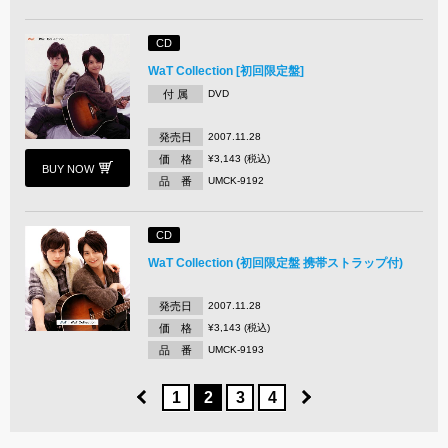
CD
WaT Collection [初回限定盤]
付 属
DVD
発売日
2007.11.28
価 格
¥3,143 (税込)
BUY NOW
品 番
UMCK-9192
CD
WaT Collection (初回限定盤 携帯ストラップ付)
発売日
2007.11.28
価 格
¥3,143 (税込)
品 番
UMCK-9193
1
2
3
4