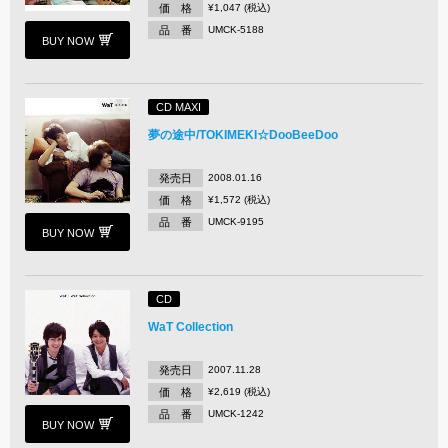
価 格
¥1,047 (税込)
品 番
UMCK-5188
BUY NOW
CD MAXI
夢の途中/TOKIMEKI☆DooBeeDoo
発売日
2008.01.16
価 格
¥1,572 (税込)
品 番
UMCK-9195
BUY NOW
CD
WaT Collection
発売日
2007.11.28
価 格
¥2,619 (税込)
品 番
UMCK-1242
BUY NOW