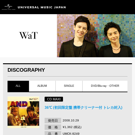
DISCOGRAPHY
ALL
ALBUM
SINGLE
DVD/Blu-ray・OTHER
CD MAXI
36℃ (初回限定盤 携帯クリーナー付 トレカ封入)
発売日
2008.10.29
価 格
¥1,362 (税込)
品 番
UMCK-9249