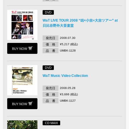
DVD
WaT LIVE TOUR 2008 “凶×小吉=大吉ツアー” at
日比谷野外大音楽堂
発売日
2008.07.30
価 格
¥5,217 (税込)
BUY NOW
品 番
UMBK-1128
DVD
WaT Music Video Collection
発売日
2008.05.28
価 格
¥3,666 (税込)
品 番
UMBK-1127
BUY NOW
CD MAXI