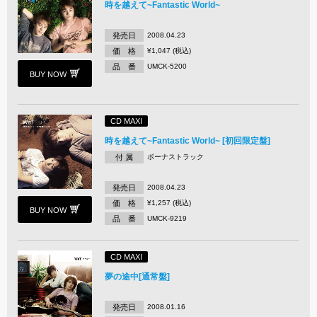
時を越えて~Fantastic World~
発売日
2008.04.23
価 格
¥1,047 (税込)
品 番
UMCK-5200
BUY NOW
CD MAXI
時を越えて~Fantastic World~ [初回限定盤]
付 属
ボーナストラック
発売日
2008.04.23
価 格
¥1,257 (税込)
BUY NOW
品 番
UMCK-9219
CD MAXI
夢の途中[通常盤]
発売日
2008.01.16