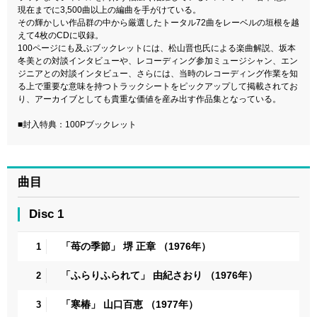
現在までに3,500曲以上の編曲を手がけている。
その輝かしい作品群の中から厳選したトータル72曲をレーベルの垣根を越
えて4枚のCDに収録。
100ページにも及ぶブックレットには、松山晋也氏による楽曲解説、坂本
冬美との対談インタビューや、レコーディング参加ミュージシャン、エン
ジニアとの対談インタビュー、さらには、当時のレコーディング作業を知
る上で重要な意味を持つトラックシートをピックアップして掲載されてお
り、アーカイブとしても貴重な価値を産み出す作品集となっている。
■封入特典：100Pブックレット
曲目
Disc 1
「苺の季節」 堺 正章 （1976年）
1
「ふらりふられて」 由紀さおり （1976年）
2
「寒椿」 山口百恵 （1977年）
3