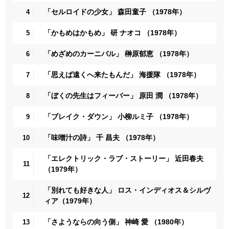
「セルロイドの少女」 森田童子 （1978年）
4
「かもめはかもめ」 研 ナオコ （1978年）
5
「めざめのカーニバル」 榊原郁恵 （1978年）
6
「思えば遠くへ来たもんだ」 海援隊 （1978年）
7
「ぼくの先生はフィーバー」 原田 潤 （1978年）
8
「ブレイク・ダウン」 小柳ルミ子 （1978年）
9
「味噌汁の詩」 千 昌夫 （1978年）
10
「エレクトリック・ラブ・ストーリー」 近田春夫
11
（1979年）
「別れても好きな人」 ロス・インディオス＆シルヴ
12
ィア（1979年）
「さようならの向う側」 神崎 愛 （1980年）
13