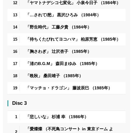
「ヤマトナデシコ七変化」 小泉今日子 （1984年）
12
「…されてI愁」 黒沢ひろみ （1984年）
13
「野生時代」 工藤夕貴 （1984年）
14
「待ちくたびれてヨコハマ」 柏原芳恵 （1985年）
15
「胸さわぎ」 辻沢杏子 （1985年）
16
「渚のB.G.M」 森田まゆみ （1985年）
17
「晩秋」 桑田靖子 （1985年）
18
「マッチョ・ドラゴン」 藤波辰巳 （1985年）
19
Disc 3
「悲しいな」 杉浦 幸 （1986年）
1
「愛燦燦 （不死鳥コンサート in 東京ドーム よ
2