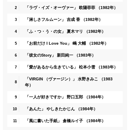
「ラヴ・イズ・オーヴァー」 欧陽菲菲 （1982年）
2
「淋しさフルムーン」 吉成 香 （1982年）
3
「ふ・つ・う・の女」 夏木マリ （1982年）
4
「お前だけ I Love You」 嶋 大輔 （1982年）
5
「彼女のStory」 新田純一 （1983年）
6
「愛があるから生きている」 松本小雪 （1983年）
7
「VIRGIN （ヴァージン）」 水野きみこ （1983
8
年）
「一人が好きですか」 野口五郎 （1984年）
9
「あんた」 やしきたかじん （1984年）
10
「風に書いた手紙」 倉橋ルイ子 （1984年）
11