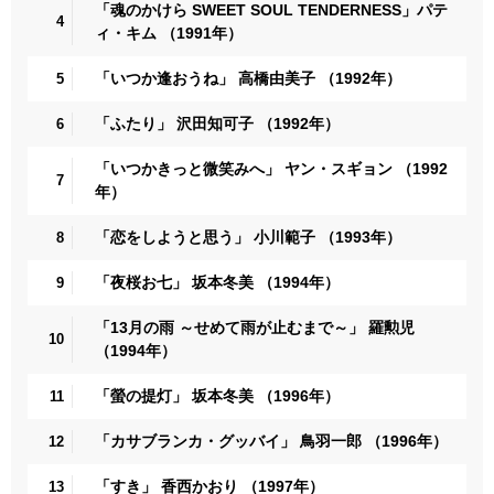
「魂のかけら SWEET SOUL TENDERNESS」パテ
4
ィ・キム （1991年）
「いつか逢おうね」 高橋由美子 （1992年）
5
「ふたり」 沢田知可子 （1992年）
6
「いつかきっと微笑みへ」 ヤン・スギョン （1992
7
年）
「恋をしようと思う」 小川範子 （1993年）
8
「夜桜お七」 坂本冬美 （1994年）
9
「13月の雨 ～せめて雨が止むまで～」 羅勲児
10
（1994年）
「螢の提灯」 坂本冬美 （1996年）
11
「カサブランカ・グッバイ」 鳥羽一郎 （1996年）
12
「すき」 香西かおり （1997年）
13