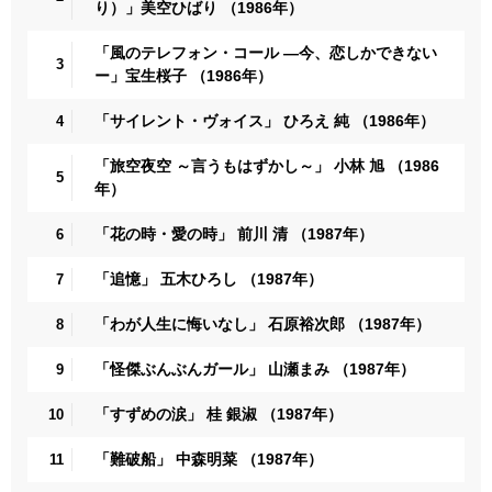
り）」美空ひばり （1986年）
「風のテレフォン・コール ―今、恋しかできない
3
ー」宝生桜子 （1986年）
「サイレント・ヴォイス」 ひろえ 純 （1986年）
4
「旅空夜空 ～言うもはずかし～」 小林 旭 （1986
5
年）
「花の時・愛の時」 前川 清 （1987年）
6
「追憶」 五木ひろし （1987年）
7
「わが人生に悔いなし」 石原裕次郎 （1987年）
8
「怪傑ぶんぶんガール」 山瀬まみ （1987年）
9
「すずめの涙」 桂 銀淑 （1987年）
10
「難破船」 中森明菜 （1987年）
11