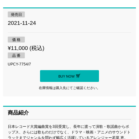
発売日
2021-11-24
価 格
¥11,000 (税込)
品 番
UPCY-7754/7
BUY NOW
在庫情報は購入先にてご確認ください。
商品紹介
日本レコード大賞編曲賞を3回受賞し、長年に渡って演歌・歌謡曲からポ
ップス、さらには歌ものだけでなく、ドラマ・映画・アニメのサウンドト
ラックまでジャンルを問わず幅広く活躍しているアレンジャー若草 恵。