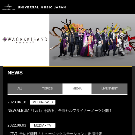
NEWS
ALL
TOPICS
MEDIA
LIVE/EVENT
2023.06.16
MEDIA - WEB
NEW ALBUM『I vs I』を語る、全曲セルフライナーノーツ公開！
2022.09.03
MEDIA - TV
【TV】テレビ朝日「ミュージックステーション」出演決定