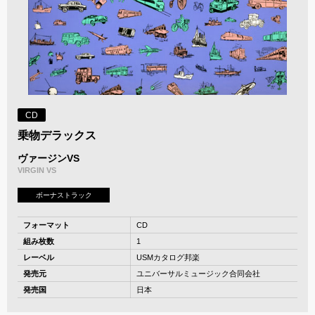
CD
乗物デラックス
ヴァージンVS
VIRGIN VS
ボーナストラック
フォーマット
CD
組み枚数
1
レーベル
USMカタログ邦楽
発売元
ユニバーサルミュージック合同会社
発売国
日本