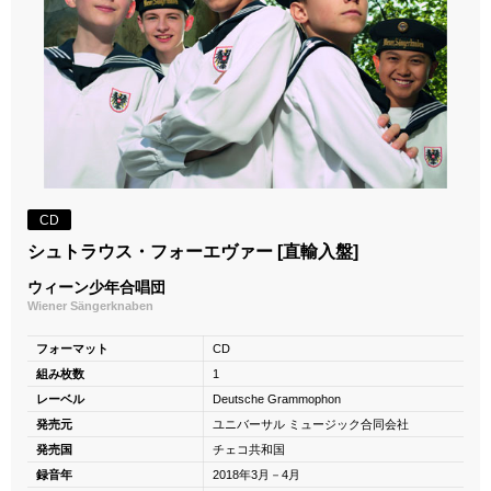
CD
シュトラウス・フォーエヴァー [直輸入盤]
ウィーン少年合唱団
Wiener Sängerknaben
フォーマット
CD
組み枚数
1
レーベル
Deutsche Grammophon
発売元
ユニバーサル ミュージック合同会社
発売国
チェコ共和国
録音年
2018年3月－4月