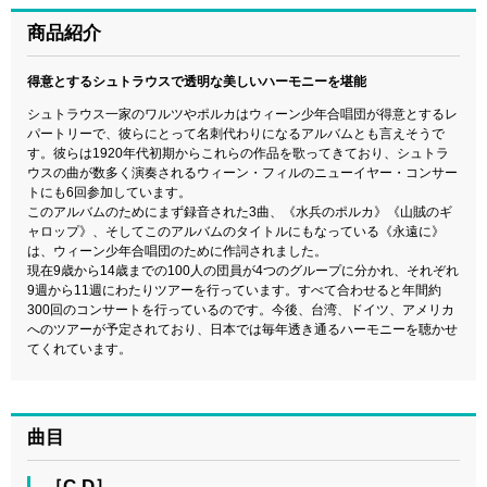
商品紹介
得意とするシュトラウスで透明な美しいハーモニーを堪能
シュトラウス一家のワルツやポルカはウィーン少年合唱団が得意とするレ
パートリーで、彼らにとって名刺代わりになるアルバムとも言えそうで
す。彼らは1920年代初期からこれらの作品を歌ってきており、シュトラ
ウスの曲が数多く演奏されるウィーン・フィルのニューイヤー・コンサー
トにも6回参加しています。
このアルバムのためにまず録音された3曲、《水兵のポルカ》《山賊のギ
ャロップ》、そしてこのアルバムのタイトルにもなっている《永遠に》
は、ウィーン少年合唱団のために作詞されました。
現在9歳から14歳までの100人の団員が4つのグループに分かれ、それぞれ
9週から11週にわたりツアーを行っています。すべて合わせると年間約
300回のコンサートを行っているのです。今後、台湾、ドイツ、アメリカ
へのツアーが予定されており、日本では毎年透き通るハーモニーを聴かせ
てくれています。
曲目
［C D］