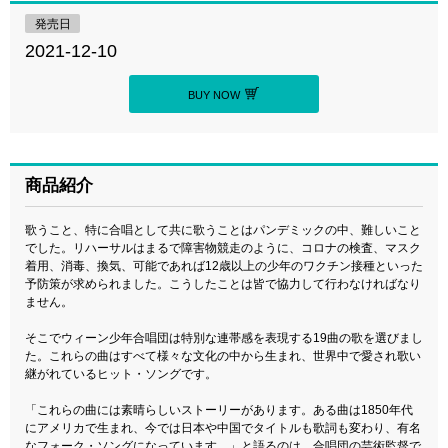
発売日
2021-12-10
BUY NOW
商品紹介
歌うこと、特に合唱として共に歌うことはパンデミックの中、難しいこと
でした。リハーサルはまるで障害物競走のように、コロナの検査、マスク
着用、消毒、換気、可能であれば12歳以上の少年のワクチン接種といった
予防策が求められました。こうしたことは皆で協力して行わなければなり
ません。
そこでウィーン少年合唱団は特別な連帯感を表現する19曲の歌を選びまし
た。これらの曲はすべて様々な文化の中から生まれ、世界中で愛され歌い
継がれているヒット・ソングです。
「これらの曲には素晴らしいストーリーがあります。ある曲は1850年代
にアメリカで生まれ、今では日本や中国でタイトルも歌詞も変わり、有名
なフォーク・ソングになっています。」と語るのは、合唱団の芸術監督で