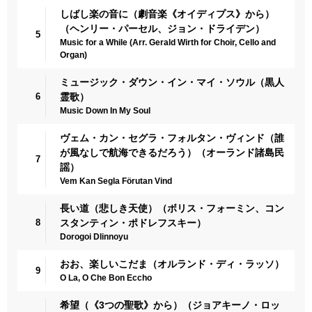
しばし楽の音に（劇音楽《オイディプス》から）
（ヘンリー・パーセル、ジョン・ドライデン）
5
Music for a While (Arr. Gerald Wirth for Choir, Cello and
Organ)
ミュージック・ダウン・イン・マイ・ソウル（黒人
6
霊歌）
Music Down In My Soul
ヴェム・カン・セグラ・フォルタン・ヴィンド（誰
が風なしで航海できるだろう）（オーランド諸島民
7
謡）
Vem Kan Segla Förutan Vind
長い道（悲しき天使）（ボリス・フォーミン、コン
8
スタンティン・ポドレフスキー）
Dorogoi Dlinnoyu
おお、楽しいこだま（オルランド・ディ・ラッソ）
9
O La, O Che Bon Eccho
希望（《3つの聖歌》から）（ジョアキーノ・ロッ