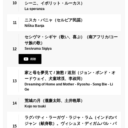
10
シーニ、イポリット・ルーカス）
La speranza
ニスカ・バニャ（セルビア民謡）
11
Niška Banja
セシヴマ・シギヤ（歌い、喜ぶ）（南アフリカ/コー
サ族の歌）
Sesivuma Sigiya
12
家と母を夢見て / 旅愁 / 送別（ジョン・ポンド・オ
ードウェイ、犬童球渓、李叔同）
13
Dreaming of Home and Mother - Ryoshu - Song Bie - Li
Ge
荒城の月（瀧廉太郎、土井晩翠）
14
Kojo no tsuki
ラグパティ・ラーガヴ・ラジャ・ラム（インドのバ
ジャン（献身歌）。ヴィシュヌ・ディガムバル・パ
15