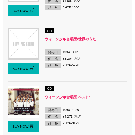
価 格
¥1,602 (税込)
品 番
PHCP-10601
BUY NOW
CD
ウィーン少年合唱団/世界のうた
発売日
1994.04.01
価 格
¥3,204 (税込)
品 番
PHCP-5228
BUY NOW
CD
ウィーン少年合唱団 ベスト!
発売日
1994.03.25
価 格
¥4,271 (税込)
品 番
PHCP-3192
BUY NOW