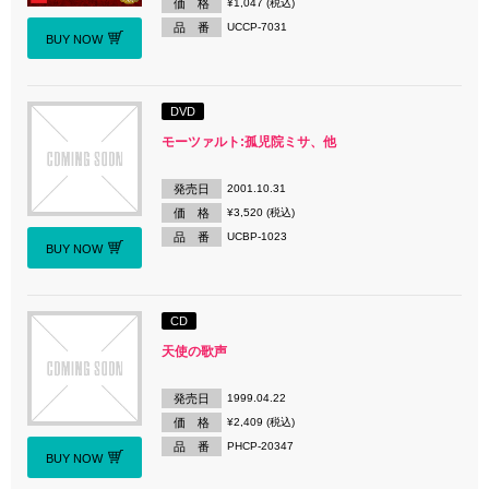
価 格
¥1,047 (税込)
品 番
UCCP-7031
BUY NOW
DVD
モーツァルト:孤児院ミサ、他
発売日
2001.10.31
価 格
¥3,520 (税込)
品 番
UCBP-1023
BUY NOW
CD
天使の歌声
発売日
1999.04.22
価 格
¥2,409 (税込)
品 番
PHCP-20347
BUY NOW