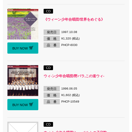
CD
《ウィーン少年合唱団/世界をめぐる》
発売日
1997.10.08
価 格
¥1,320 (税込)
品 番
PHCP-6030
BUY NOW
CD
ウィ-ン少年合唱団/野バラ,この道ウィ-
発売日
1996.06.05
価 格
¥1,602 (税込)
品 番
PHCP-10549
BUY NOW
CD