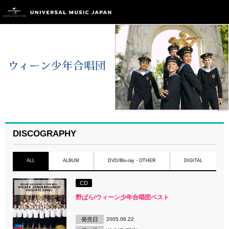
DISCOGRAPHY
ALL
ALBUM
DVD/Blu-ray・OTHER
DIGITAL
CD
野ばら/ウィーン少年合唱団ベスト
発売日
2005.06.22