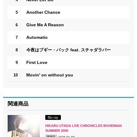
Another Chance
5
Give Me A Reason
6
Automatic
7
今夜はブギー・バック feat. スチャダラパー
8
First Love
9
Movin' on without you
10
関連商品
Blu-ray
HIKARU UTADA LIVE CHRONICLES BOHEMIAN
SUMMER 2000
発売日