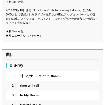
て初Blu-ray化！
2014年3月10日発売『First Love -15th Anniversary Edition-』にのみ、
DVDとして収録されたライブを最新フルHDにアップコンバートして初
Blu-ray化。スペシャル・ゲストとしてスチャダラパーが参加した伝説の
ライブを完全収録！
★初Blu-ray化
★リニューアル・パッケージ
曲目
Blu-ray
甘いワナ ～Paint It,Black～
1
time will tell
2
In My Room
3
Never Let Go
4