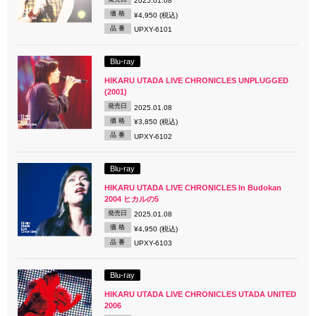
2025.01.08
価 格
¥4,950 (税込)
品 番
UPXY-6101
Blu-ray
HIKARU UTADA LIVE CHRONICLES UNPLUGGED
(2001)
発売日
2025.01.08
価 格
¥3,850 (税込)
品 番
UPXY-6102
Blu-ray
HIKARU UTADA LIVE CHRONICLES In Budokan
2004 ヒカルの5
発売日
2025.01.08
価 格
¥4,950 (税込)
品 番
UPXY-6103
Blu-ray
HIKARU UTADA LIVE CHRONICLES UTADA UNITED
2006