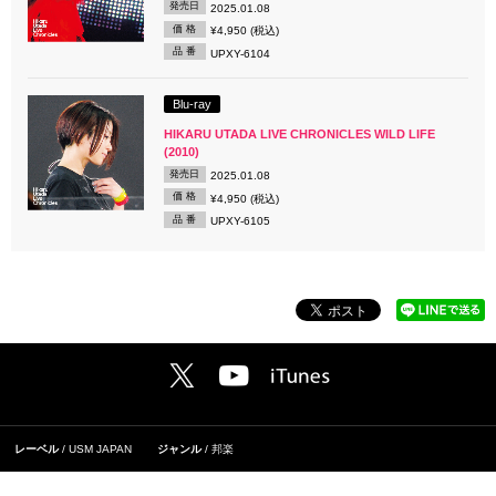
発売日
2025.01.08
価 格
¥4,950 (税込)
品 番
UPXY-6104
Blu-ray
HIKARU UTADA LIVE CHRONICLES WILD LIFE
(2010)
発売日
2025.01.08
価 格
¥4,950 (税込)
品 番
UPXY-6105
レーベル
USM JAPAN
ジャンル
邦楽