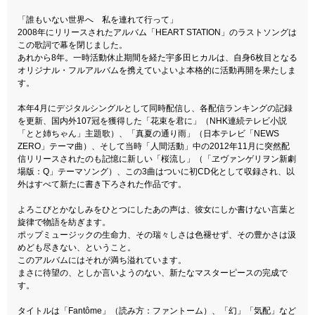
「誰もいない世界へ 私を連れて行って」
2008年にリリースされたアルバム「HEART STATION」のラストソングは
この歌詞で幕を閉じました。
あれから8年。一時活動休止期間を経た宇多田ヒカルは、自身6枚目となる
オリジナル・フルアルバムを携えていよいよ本格的に活動再開を果たしま
す。
本年4月にデジタルシングルとして同時配信し、各配信ランキングの記録
を更新、国内外107冠を獲得した「花束を君に」（NHK連続テレビ小説
「とと姉ちゃん」主題歌）、「真夏の通り雨」（日本テレビ「NEWS
ZERO」テーマ曲）、そして当時「人間活動」中の2012年11月に突然配
信リリースされたのも記憶に新しい「桜流し」（「ヱヴァンゲリヲン新劇
場版：Q」テーマソング）、この3曲はついに初CD化として収録され、以
外はすべて新たに書き下ろされた作品です。
よろこびとかなしみをひとつにしたあの声は、彼女にしか書けない言葉と
旋律で物語を紡ぎます。
ポップミュージックの生命力、その瑞々しさは色褪せず、その豊かさは汲
めども尽きない、ということ。
このアルバムにはそれが満ち溢れています。
まさに待望の、としか言いようのない、新たなマスターピースの完成で
す。
タイトルは「Fantôme」（読み方：ファントーム）、「幻」「気配」など