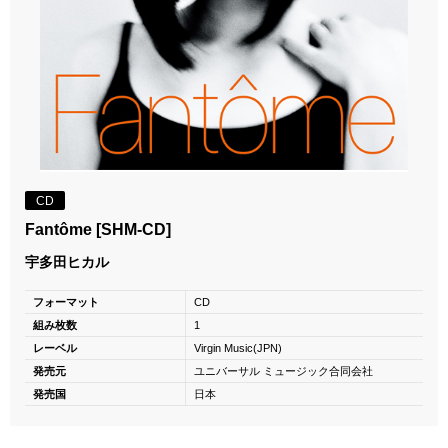
CD
Fantôme [SHM-CD]
宇多田ヒカル
フォーマット
CD
組み枚数
1
レーベル
Virgin Music(JPN)
発売元
ユニバーサル ミュージック合同会社
発売国
日本