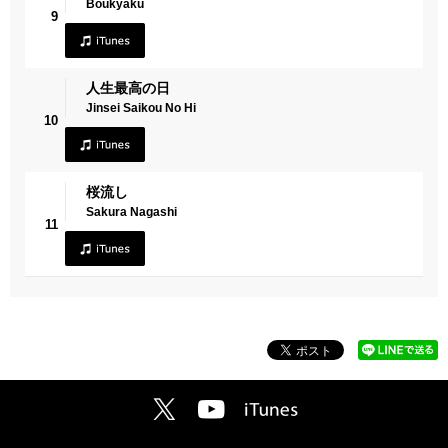
Boukyaku
9
人生最高の日
Jinsei Saikou No Hi
10
桜流し
Sakura Nagashi
11