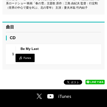
系ロードショー 映画「春の雪」主題歌 原作：三島 由紀夫 監督：行定勲
（世界の中心で愛を叫ぶ、北の零年） 主演：妻夫木聡 竹内結子
曲目
CD
Be My Last
1