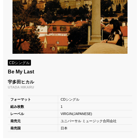
CDシングル
Be My Last
宇多田ヒカル
UTADA HIKARU
フォーマット
CDシングル
組み枚数
1
レーベル
VIRGIN(JAPANESE)
発売元
ユニバーサル ミュージック合同会社
発売国
日本