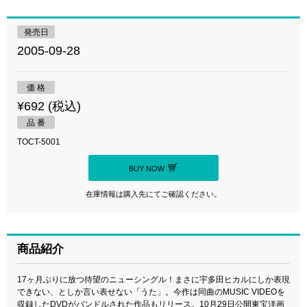
発売日
2005-09-28
価 格
¥692 (税込)
品 番
TOCT-5001
BUY NOW
在庫情報は購入先にてご確認ください。
商品紹介
17ヶ月ぶりに放つ待望のニューシングル！まさに宇多田ヒカルにしか表現
できない、としか言い表せない「うた」。今作は同曲のMUSIC VIDEOを
収録したDVDがバンドルされた作品もリリース。10月29日公開東宝洋画