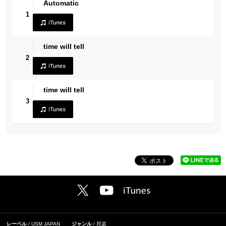
Automatic
1
time will tell
2
time will tell
3
レーベル
USM JAPAN
ジャンル
邦楽