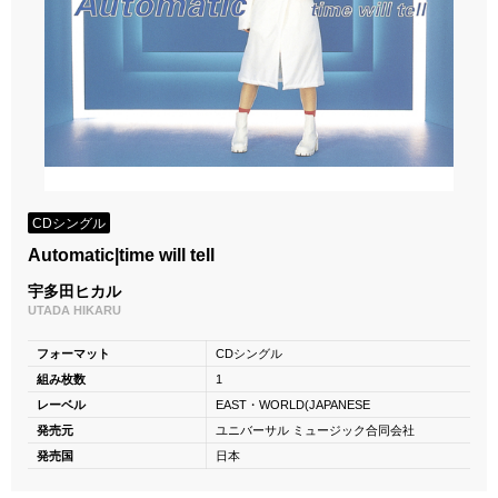
CDシングル
Automatic|time will tell
宇多田ヒカル
UTADA HIKARU
フォーマット
CDシングル
組み枚数
1
レーベル
EAST・WORLD(JAPANESE
発売元
ユニバーサル ミュージック合同会社
発売国
日本