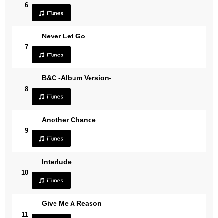
6
Never Let Go
7
B&C -Album Version-
8
Another Chance
9
Interlude
10
Give Me A Reason
11