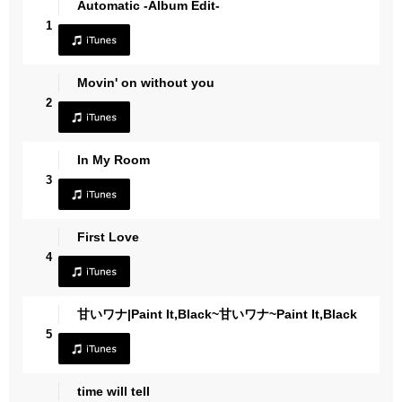
Automatic -Album Edit-
1
Movin' on without you
2
In My Room
3
First Love
4
甘いワナ|Paint It,Black~甘いワナ~Paint It,Black
5
time will tell