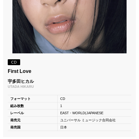
CD
First Love
宇多田ヒカル
UTADA HIKARU
フォーマット
CD
組み枚数
1
レーベル
EAST・WORLD(JAPANESE
発売元
ユニバーサル ミュージック合同会社
発売国
日本