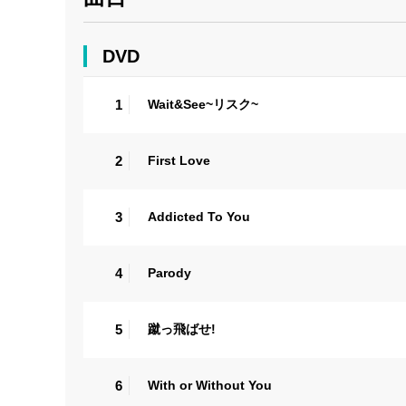
DVD
1
Wait&See~リスク~
2
First Love
3
Addicted To You
4
Parody
5
蹴っ飛ばせ!
6
With or Without You