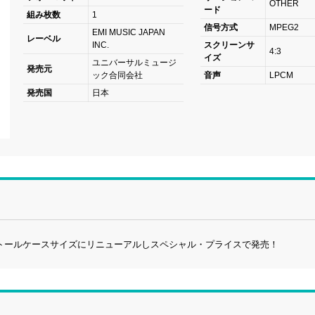
OTHER
ード
組み枚数
1
信号方式
MPEG2
EMI MUSIC JAPAN
レーベル
INC.
スクリーンサ
4:3
イズ
ユニバーサルミュージ
発売元
ック合同会社
音声
LPCM
発売国
日本
をトールケースサイズにリニューアルしスペシャル・プライスで発売！