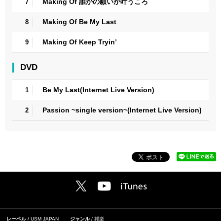
Making Of 誰かの願いが叶うころ
7
Making Of Be My Last
8
Making Of Keep Tryin’
9
DVD
Be My Last(Internet Live Version)
1
Passion ~single version~(Internet Live Version)
2
レーベル
USM JAPAN
ジャンル
邦楽