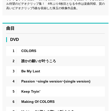
ル待望のビデオクリップ集！ 4年ぶり4枚目となる今作は楽曲同様、質の
高いビデオクリップ5曲を収録した珠玉の映像作品集。
曲目
DVD
COLORS
1
誰かの願いが叶うころ
2
Be My Last
3
Passion ~single version~(single version)
4
Keep Tryin’
5
Making Of COLORS
6