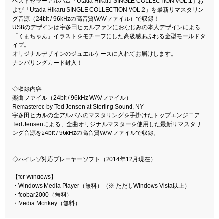
ベストセラーアルバム「Utada Hikaru SINGLE COLLECTION VOL.1」お
よび「Utada Hikaru SINGLE COLLECTION VOL.2」を最新リマスタリン
グ音源（24bit / 96kHzの高音質WAVファイル）で収録！
USBのデザインは宇多田ヒカルファンにおなじみの本人デザインによる
「くまちゃん」イラストをモチーフにした高級感あふれる金型モールドタ
イプ。
オリジナルデザインのジュエルケースに入れてお届けします。
ナンバリングカード封入！
◇収録内容
楽曲ファイル（24bit / 96kHz WAVファイル）
Remastered by Ted Jensen at Sterling Sound, NY
宇多田ヒカルの全アルバムのマスタリングを手掛けたトップエンジニア
Ted Jensenによる、全曲オリジナルマスターを使用した最新リマスタリ
ング音源を24bit / 96kHzの高音質WAVファイルで収録。
◇ハイレゾ対応プレーヤーソフト（2014年12月現在）
【for Windows】
・Windows Media Player（無料）（※ ただしWindows Vista以上）
・foobar2000（無料）
・Media Monkey（無料）