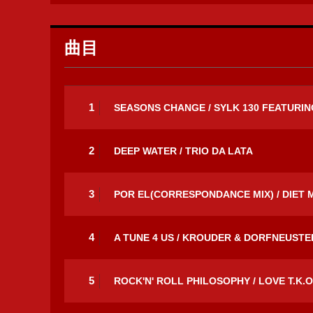
曲目
1
SEASONS CHANGE / SYLK 130 FEATURI
2
DEEP WATER / TRIO DA LATA
3
POR EL(CORRESPONDANCE MIX) / DIET 
4
A TUNE 4 US / KROUDER & DORFNEUSTE
5
ROCK'N' ROLL PHILOSOPHY / LOVE T.K.O