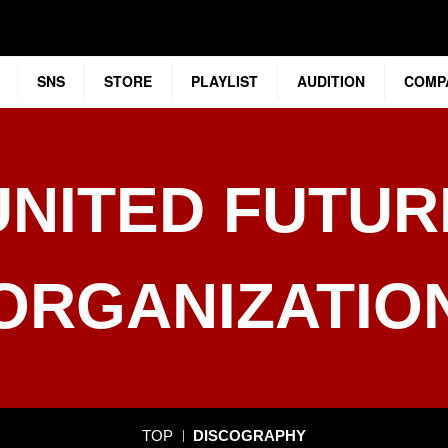
SNS
STORE
PLAYLIST
AUDITION
COMP
UNITED FUTUR
ORGANIZATIO
TOP
DISCOGRAPHY