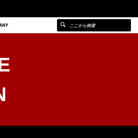
ANY
E
N