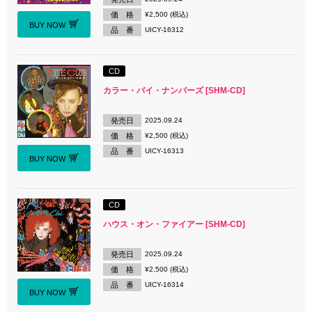
価 格
¥2,500 (税込)
BUY NOW
品 番
UICY-16312
CD
カラー・バイ・ナンバーズ [SHM-CD]
発売日
2025.09.24
価 格
¥2,500 (税込)
品 番
UICY-16313
BUY NOW
CD
ハウス・オン・ファイアー [SHM-CD]
発売日
2025.09.24
価 格
¥2,500 (税込)
品 番
UICY-16314
BUY NOW