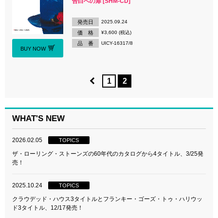
告白への扉 [SHM-CD]
発売日
2025.09.24
価 格
¥3,600 (税込)
品 番
UICY-16317/8
BUY NOW
1
2
WHAT'S NEW
2026.02.05
TOPICS
ザ・ローリング・ストーンズの60年代のカタログから4タイトル、3/25発
売！
2025.10.24
TOPICS
クラウデッド・ハウス3タイトルとフランキー・ゴーズ・トゥ・ハリウッ
ド3タイトル、12/17発売！