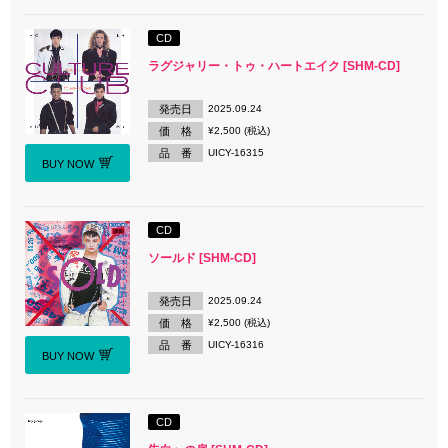
CD
ラグジャリー・トゥ・ハートエイク [SHM-CD]
発売日
2025.09.24
価 格
¥2,500 (税込)
品 番
UICY-16315
BUY NOW
CD
ソールド [SHM-CD]
発売日
2025.09.24
価 格
¥2,500 (税込)
品 番
UICY-16316
BUY NOW
CD