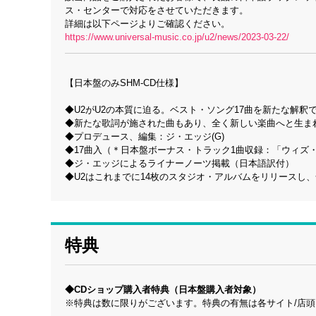
ス・センターで対応をさせていただきます。
詳細は以下ページよりご確認ください。
https://www.universal-music.co.jp/u2/news/2023-03-22/
【日本盤のみSHM-CD仕様】
◆U2がU2の本質に迫る。ベスト・ソング17曲を新たな解釈
◆新たな歌詞が施された曲もあり、全く新しい楽曲へと生ま
◆プロデュース、編集：ジ・エッジ(G)
◆17曲入（＊日本盤ボーナス・トラック1曲収録：「ウィズ
◆ジ・エッジによるライナーノーツ掲載（日本語訳付）
◆U2はこれまでに14枚のスタジオ・アルバムをリリースし、
特典
◆CDショップ購入者特典（日本盤購入者対象）
※特典は数に限りがございます。特典の有無は各サイト/店