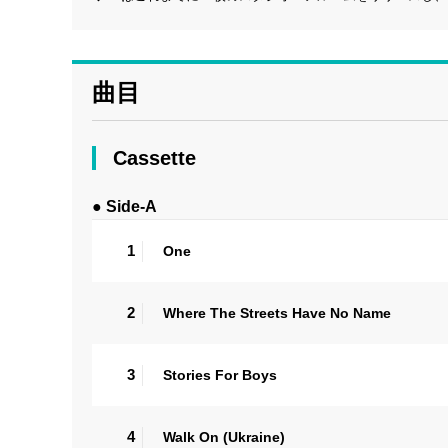
曲目
Cassette
● Side-A
1
One
2
Where The Streets Have No Name
3
Stories For Boys
4
Walk On (Ukraine)