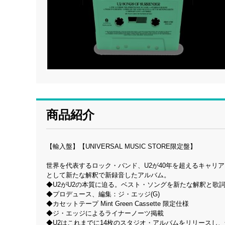
商品紹介
【輸入盤】【UNIVERSAL MUSIC STORE限定盤】
世界を代表するロック・バンド、U2が40年を超えるキャリア
として新たな解釈で新録音したアルバム。
◆U2がU2の本質に迫る。ベスト・ソングを新たな解釈と歌
◆プロデュース、編集：ジ・エッジ(G)
◆カセットテープ Mint Green Cassette 限定仕様
◆ジ・エッジによるライナーノーツ掲載
◆U2はこれまでに14枚のスタジオ・アルバムをリリースし、