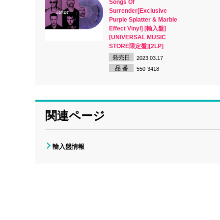
Songs Of
Surrender[Exclusive
Purple Splatter & Marble
Effect Vinyl] [輸入盤]
[UNIVERSAL MUSIC
STORE限定盤][2LP]
発売日
2023.03.17
品 番
550-3418
関連ページ
輸入盤情報