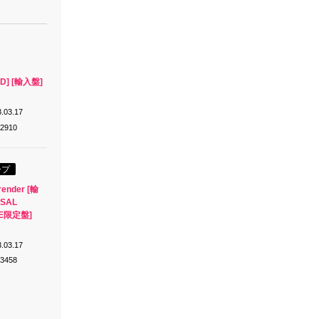
CD] [輸入盤]
.03.17
-2910
ープ
render [輸
RSAL
RE限定盤]
.03.17
-3458