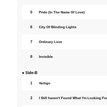
5
Pride (In The Name Of Love)
6
City Of Blinding Lights
7
Ordinary Love
8
Invisible
● Side-B
1
Vertigo
2
I Still haven't Found What I'm Looking Fo