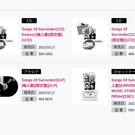
CD
CD
Songs Of Surrender[1CD
Songs Of
Deluxe] [輸入盤][限定盤]
Surrender[1
[1CD]
[限定盤][1CD]
発売日
発売日
2023.03.17
2023
品 番
品 番
550-3453
486
アナログ
カセットテ
Songs Of Surrender[2LP]
Songs Of Sur
[輸入盤][限定盤][2LP]
入盤][UNIVE
MUSIC STO
発売日
2023.03.17
[White][1MC]
品 番
483-8676
発売日
2023
品 番
550