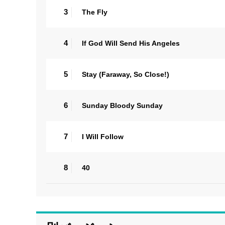
3
The Fly
4
If God Will Send His Angeles
5
Stay (Faraway, So Close!)
6
Sunday Bloody Sunday
7
I Will Follow
8
40