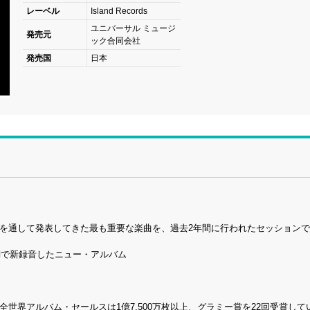
レーベル
Island Records
ユニバーサル ミュージ
発売元
ック合同会社
発売国
日本
を通して発表してきた最も重要な楽曲を、過去2年間に行われたセッションで2
詞で新録音したニュー・アルバム
全世界アルバム・セールスは1億7,500万枚以上、グラミー賞を22回受賞して