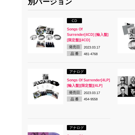
別バージョン
CD
Songs Of
Surrender[4CD] [輸入盤]
[限定盤][4CD]
発売日
2023.03.17
品 番
481-4768
アナログ
Songs Of Surrender[4LP]
[輸入盤][限定盤][4LP]
発売日
2023.03.17
品 番
454-9558
アナログ