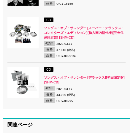
品 番
UICY-16150
CD
ソングス・オブ・サレンダー [スーパー・デラックス・
コレクターズ・エディション][輸入国内盤仕様][完全生
産限定盤] [SHM-CD]
発売日
2023.03.17
価 格
¥7,040 (税込)
品 番
UICY-80291/4
CD
ソングス・オブ・サレンダー [デラックス][初回限定盤]
[SHM-CD]
発売日
2023.03.17
価 格
¥3,080 (税込)
品 番
UICY-80295
関連ページ