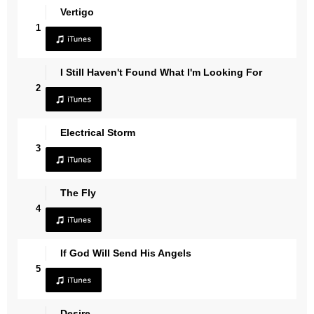
Vertigo
1
I Still Haven't Found What I'm Looking For
2
Electrical Storm
3
The Fly
4
If God Will Send His Angels
5
Desire