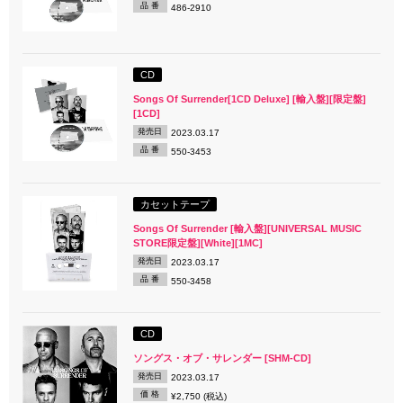
品 番
486-2910
CD
Songs Of Surrender[1CD Deluxe] [輸入盤][限定盤]
[1CD]
発売日
2023.03.17
品 番
550-3453
カセットテープ
Songs Of Surrender [輸入盤][UNIVERSAL MUSIC
STORE限定盤][White][1MC]
発売日
2023.03.17
品 番
550-3458
CD
ソングス・オブ・サレンダー [SHM-CD]
発売日
2023.03.17
価 格
¥2,750 (税込)