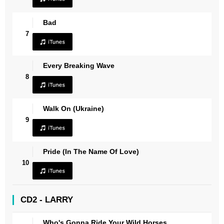
Bad
7
Every Breaking Wave
8
Walk On (Ukraine)
9
Pride (In The Name Of Love)
10
CD2 - LARRY
Who's Gonna Ride Your Wild Horses