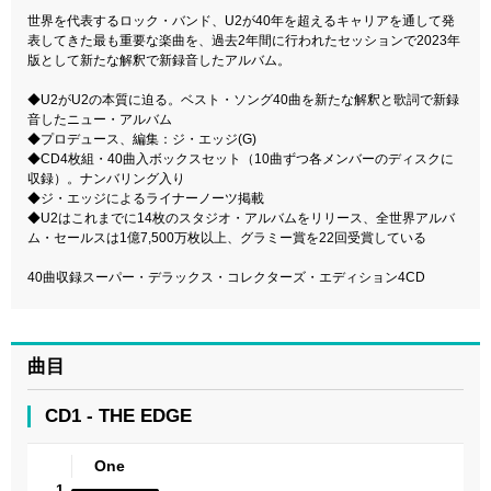
世界を代表するロック・バンド、U2が40年を超えるキャリアを通して発
表してきた最も重要な楽曲を、過去2年間に行われたセッションで2023年
版として新たな解釈で新録音したアルバム。
◆U2がU2の本質に迫る。ベスト・ソング40曲を新たな解釈と歌詞で新録
音したニュー・アルバム
◆プロデュース、編集：ジ・エッジ(G)
◆CD4枚組・40曲入ボックスセット（10曲ずつ各メンバーのディスクに
収録）。ナンバリング入り
◆ジ・エッジによるライナーノーツ掲載
◆U2はこれまでに14枚のスタジオ・アルバムをリリース、全世界アルバ
ム・セールスは1億7,500万枚以上、グラミー賞を22回受賞している
40曲収録スーパー・デラックス・コレクターズ・エディション4CD
曲目
CD1 - THE EDGE
One
1