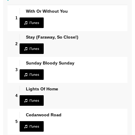
With Or Without You
1
Stay (Faraway, So Close!)
2
Sunday Bloody Sunday
3
Lights Of Home
4
Cedarwood Road
5