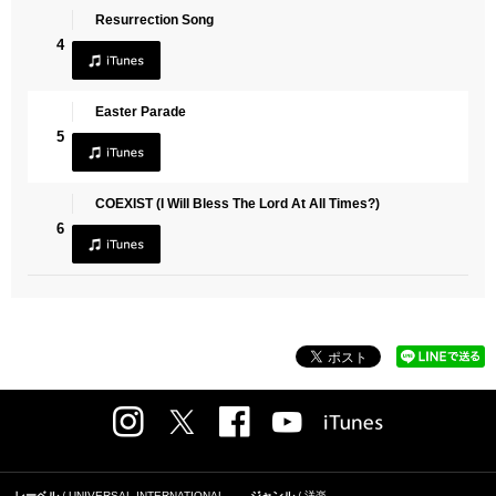
Resurrection Song
4
Easter Parade
5
COEXIST (I Will Bless The Lord At All Times?)
6
レーベル
UNIVERSAL INTERNATIONAL
ジャンル
洋楽