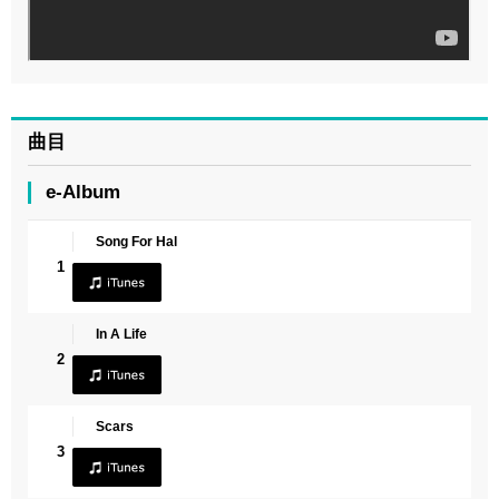
曲目
e-Album
Song For Hal
1
In A Life
2
Scars
3