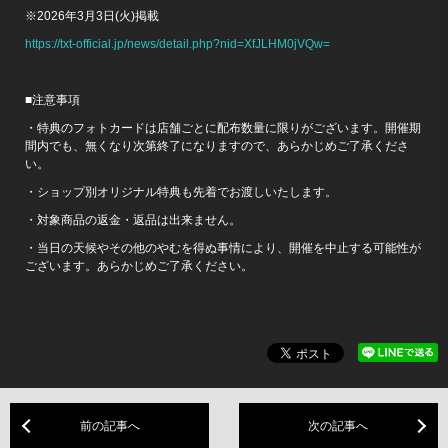
※2026年3月3日(火)掲載
https://txt-official.jp/news/detail.php?nid=XfJLHM0jVQw=
■注意事項
・特典のフォトカードは店舗ごとに配布数量に限りがございます。開催期
間内でも、無くなり次第終了になりますので、あらかじめご了承くださ
い。
・ショップ別オリジナル特典も先着でお渡しいたします。
・対象商品の返金・返品は出来ません。
・当日の天候やその他のやむを得ぬ事情により、開催を中止する可能性が
ございます。あらかじめご了承ください。
前の記事へ
次の記事へ