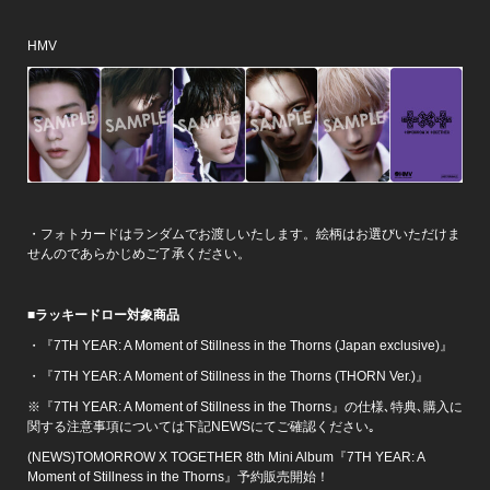
HMV
・フォトカードはランダムでお渡しいたします。絵柄はお選びいただけま
せんのであらかじめご了承ください。
■
ラッキードロー対象商品
・『7TH YEAR: A Moment of Stillness in the Thorns (Japan exclusive)』
・『7TH YEAR: A Moment of Stillness in the Thorns (THORN Ver.)』
※『7TH YEAR: A Moment of Stillness in the Thorns』の仕様､特典､購入に
関する注意事項については下記NEWSにてご確認ください｡
(NEWS)TOMORROW X TOGETHER 8th Mini Album『7TH YEAR: A
Moment of Stillness in the Thorns』予約販売開始！