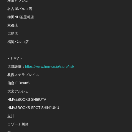
横浜ビブレ店
名古屋パルコ店
梅田NU茶屋町店
京都店
広島店
福岡パルコ店
＜HMV＞
店舗詳細：
https://www.hmv.co.jp/store/list/
札幌ステラプレイス
仙台 E BeanS
大宮アルシェ
HMV&BOOKS SHIBUYA
HMV&BOOKS SPOT SHINJUKU
立川
ラゾーナ川崎