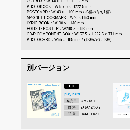
OUTBOX：W160 × H225 × T22 mm
PHOTOBOOK：W157.5 × H222.5 mm
POSTCARD：W140 × H100 mm / (6種のうち1種)
MAGNET BOOKMARK：W40 × H50 mm
LYRIC BOOK：W100 × H140 mm
FOLDED POSTER：W280 × H180 mm
CD-R COMPONENT BOX：W157.5 × H222.5 × T11 mm
PHOTOCARD：W55 × H85 mm / (12種のうち2種)
別バージョン
CD
play hard
発売日
2025.10.30
価 格
¥3,080 (税込)
品 番
DSKU-14834