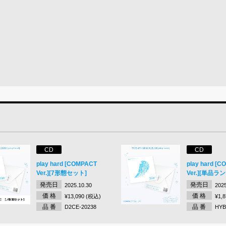
CD
CD
play hard [COMPACT
play hard [
Ver.][7形態セット]
Ver.][単品ラ
発売日
発売日
2025.10.30
2025
価 格
価 格
¥13,090 (税込)
¥1,
品 番
品 番
D2CE-20238
HYB