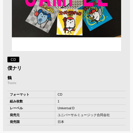
CD
僕ナリ
鶴
Tsuru
フォーマット
CD
組み枚数
1
レーベル
Universal D
発売元
ユニバーサルミュージック合同会社
発売国
日本