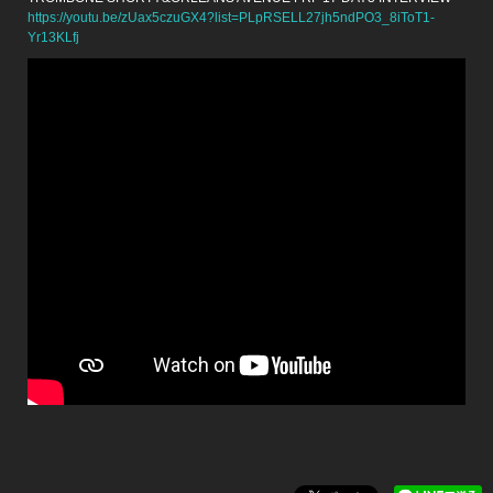
https://youtu.be/zUax5czuGX4?list=PLpRSELL27jh5ndPO3_8iToT1-
Yr13KLfj